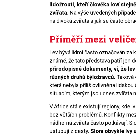
lidožrouti, kteří člověka loví stej
zvířata.
Na výše uvedených případech 
na divoká zvířata a jak se často obra
Příměří mezi velič
Lev bývá lidmi často označován za k
známé, že tato představa patří jen 
přírodopisné dokumenty, ví, že lev
různých druhů býložravců.
Takové 
která nebyla příliš ovlivněna lidsko
situacím, kterým jsou dnes zvířata
V Africe stále existují regiony, kde l
bez větších problémů. Konflikty mezi
nádherná zvířata často potkávají. Sl
ustupují z cesty.
Sloni obvykle lvy 