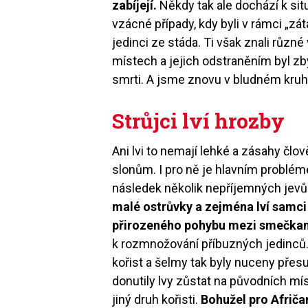
zabíjejí.
Někdy tak ale dochází k sit
vzácné případy, kdy byli v rámci „zá
jedinci ze stáda. Ti však znali různé
místech a jejich odstraněním byl z
smrti. A jsme znovu v bludném kruh
Strůjci lví hrozby
Ani lvi to nemají lehké a zásahy čl
slonům. I pro ně je hlavním problé
následek několik nepříjemných jevů
malé ostrůvky a zejména lví samci
přirozeného pohybu mezi smečka
k rozmnožování příbuzných jedinců. 
kořist a šelmy tak byly nuceny přesu
donutily lvy zůstat na původních mís
jiný druh kořisti.
Bohužel pro Afričan