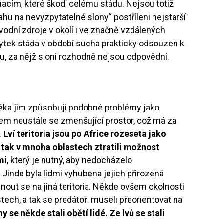
uacím, které škodí celému stádu. Nejsou totiž
tahu na nevyzpytatelné slony“ postříleni nejstarší
 vodní zdroje v okolí i ve značně vzdálených
bytek stáda v období sucha prakticky odsouzen k
u, za nějž sloni rozhodně nejsou odpovědní.
ověka jim způsobují podobné problémy jako
mem neustále se zmenšující prostor, což má za
.
Lví teritoria jsou po Africe rozeseta jako
 tak v mnoha oblastech ztratili možnost
mi
, který je nutný, aby nedocházelo
Jinde byla lidmi vyhubena jejich přirozená
nout se na jiná teritoria. Někde ovšem okolnosti
tech, a tak se predátoři museli přeorientovat na
y se někde stali obětí lidé. Ze lvů se stali