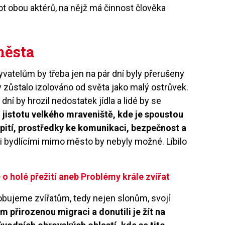
t obou aktérů, na nějž má činnost člověka
města
yvatelům by třeba jen na pár dní byly přerušeny
 zůstalo izolováno od světa jako malý ostrůvek.
dní by hrozil nedostatek jídla a lidé by se
 jistotu velkého mraveniště, kde je spoustou
, pití, prostředky ke komunikaci, bezpečnost a
i bydlícími mimo město by nebyly možné. Líbilo
 o holé přežití aneb Problémy krále zvířat
bujeme zvířatům, tedy nejen slonům, svojí
m přirozenou migraci a donutili je žít na