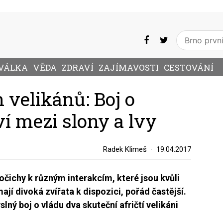
VÁLKA
VĚDA
ZDRAVÍ
ZAJÍMAVOSTI
CESTOVÁNÍ
h velikánů: Boj o
ví mezi slony a lvy
Radek Klimeš
19.04.2017
očichy k různým interakcím, které jsou kvůli
jí divoká zvířata k dispozici, pořád častější.
ný boj o vládu dva skuteční afričtí velikáni