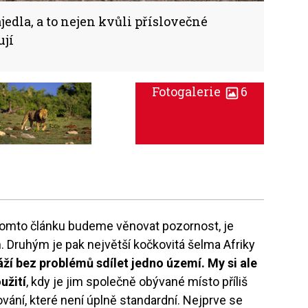
jedla, a to nejen kvůli příslovečné
ují
Fotogalerie
6
tomto článku budeme věnovat pozornost, je
 Druhým je pak největší kočkovitá šelma Afriky
áží bez problémů sdílet jedno území. My si ale
užití
, kdy je jim společně obývané místo příliš
vání, které není úplně standardní. Nejprve se