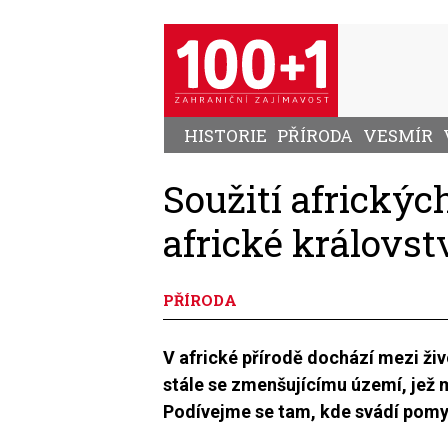
Přejít
k
hlavnímu
obsahu
HISTORIE
PŘÍRODA
VESMÍR
Soužití africkýc
africké královst
PŘÍRODA
V africké přírodě dochází mezi živ
stále se zmenšujícímu území, jež ma
Podívejme se tam, kde svádí pomysl