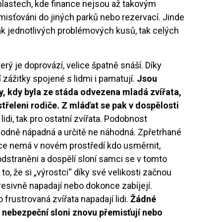
blastech, kde finance nejsou až takovým
misťováni do jiných parků nebo rezervací. Jinde
ak jednotlivých problémových kusů, tak celých
terý je doprovází, velice špatně snáší. Díky
 zážitky spojené s lidmi i pamatují.
Jsou
, kdy byla ze stáda odvezena mladá zvířata,
střeleni rodiče. Z mláďat se pak v dospělosti
 lidi, tak pro ostatní zvířata. Podobnost
 hodně nápadná a určitě ne náhodná. Zpřetrhané
ce nemá v novém prostředí kdo usměrnit,
 odstraněni a dospělí sloní samci se v tomto
to, že si „výrostci“ díky své velikosti začnou
agresivně napadají nebo dokonce zabíjejí.
 frustrovaná zvířata napadají lidi.
Žádné
e nebezpeční sloni znovu přemisťují nebo