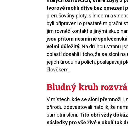
malých ostrůvcích, které zbyly z p
tvorové mohli dříve bez omezení 
přerušovány ploty, silnicemi a v ne
byli připraveni o prastaré migrační
jim rovněž kontakt s jinými skupina
jsou přitom nesmírně společenská z
velmi důležitý.
Na druhou stranu j
oblastí dosáhli i toho, že se sloni
jejich úrodu na polích, pošlapávají p
člověkem.
Bludný kruh rozvrá
V místech, kde se sloni přemnožili
přírodu zdevastovali natolik, že nema
samotní sloni.
Tito obři vždy dokáz
následky pro vše živé v okolí tak dr