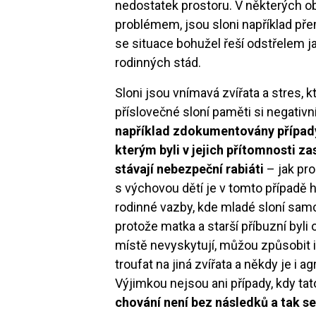
nedostatek prostoru. V některých o
problémem, jsou sloni například pře
se situace bohužel řeší odstřelem j
rodinných stád.
Sloni jsou vnímavá zvířata a stres, k
příslovečné sloní paměti si negativní
například zdokumentovány případy
kterým byli v jejich přítomnosti za
stávají nebezpeční rabiáti
– jak pro
s výchovou dětí je v tomto případě
rodinné vazby, kde mladé sloní sam
protože matka a starší příbuzní byli
místě nevyskytují, můžou způsobit i 
troufat na jiná zvířata a někdy je i 
Výjimkou nejsou ani případy, kdy tato
chování není bez následků a tak s