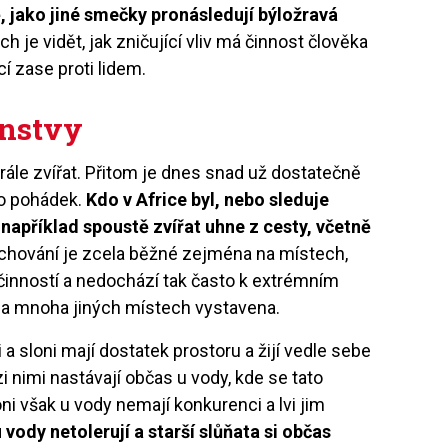
ně, jako jiné smečky pronásledují býložravá
je vidět, jak zničující vliv má činnost člověka
cí zase proti lidem.
enstvy
rále zvířat. Přitom je dnes snad už dostatečně
do pohádek.
Kdo v Africe byl, nebo sleduje
 například spoustě zvířat uhne z cesty, včetně
chování je zcela běžné zejména na místech,
u činností a nedochází tak často k extrémním
 na mnoha jiných místech vystavena.
vi a sloni mají dostatek prostoru a žijí vedle sebe
 nimi nastávají občas u vody, kde se tato
oni však u vody nemají konkurenci a lvi jim
u vody netolerují a starší slůňata si občas