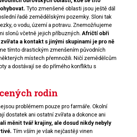
ůvodních obrovských oblastí, kde se tito
pohybovat.
Tyto zmenšené oblasti jsou ještě dál
poslední řadě zemědělskými pozemky. Sloni tak
 stezky, o vodu, území a potravu. Znemožňujeme
mi slonů včetně jejich příbuzných.
Afričtí obři
vířata a kontakt s jinými skupinami je pro ně
sme tímto drastickým zmenšením původních
 na některých místech přemnožili. Ničí zemědělcům
loty a dostávají se do přímého konfliktu s
cených rodin
, nejsou problémem pouze pro farmáře. Okolní
jí dostatek ani ostatní zvířata a dokonce ani
ali měnit tvář krajiny, ale dosud nikdy nebyly
tivé.
Tím vším je však nejčastěji vinen