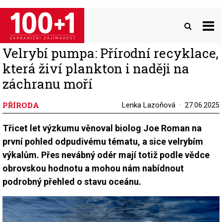
Přejít
k
hlavnímu
obsahu
Velrybí pumpa: Přírodní recyklace,
která živí plankton i naději na
záchranu moří
PŘÍRODA
Lenka Lazoňová
27.06.2025
Třicet let výzkumu věnoval biolog Joe Roman na
první pohled odpudivému tématu, a sice velrybím
výkalům. Přes nevábný odér mají totiž podle vědce
obrovskou hodnotu a mohou nám nabídnout
podrobný přehled o stavu oceánu.