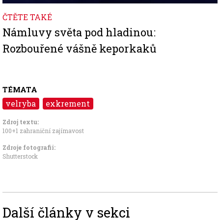
ČTĚTE TAKÉ
Námluvy světa pod hladinou:
Rozbouřené vášně keporkaků
TÉMATA
velryba
exkrement
Zdroj textu:
100+1 zahraniční zajímavost
Zdroje fotografii:
Shutterstock
Další články v sekci