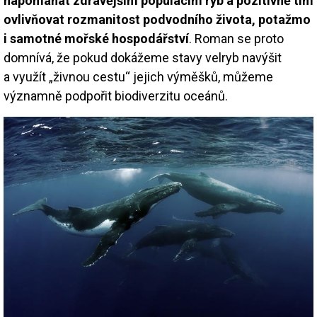
napomáhat zdravějším populacím ryb a pozitivně tím
ovlivňovat rozmanitost podvodního života, potažmo
i samotné mořské hospodářství
. Roman se proto
domnívá, že pokud dokážeme stavy velryb navýšit
a využít „živnou cestu“ jejich výměšků, můžeme
významně podpořit biodiverzitu oceánů.
Image