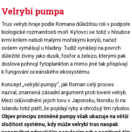
Velrybí pumpa
Trus velryb hraje podle Romana důležitou roli v podpoře
biologické rozmanitosti moří. Kytovci se totiž v hloubce
krmí krilem neboli malými mořskými korýši, načež
ovšem vyměšují u hladiny. Tudíž vynášejí na povrch
důležité živiny jako dusík, fosfor a železo, kterými pak
doslova pohnojí fytoplankton a mimo jiné tak přispívají
k fungování oceánského ekosystému.
Koncept „velrybí pumpy“, jak Roman celý proces
nazval, znamená zásadní argument proti lovení velryb.
Mezi odůvodnění jejich lovu v Japonsku, Norsku či na
Islandu totiž patří, že pojídají ryby a ohrožují tím rybolov.
Objev principu zmíněné pumpy však ukazuje na větší
složitost systému, kdy může velrybí trus naopak