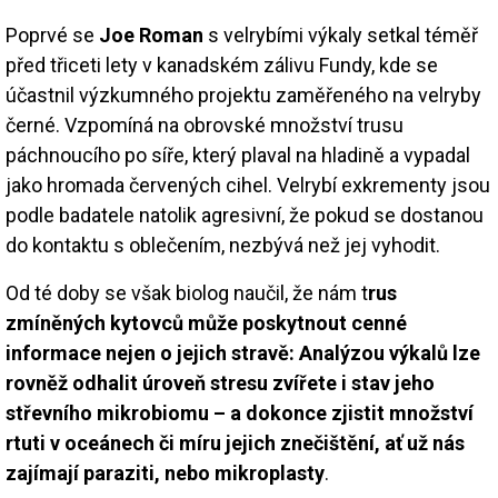
Poprvé se
Joe Roman
s velrybími výkaly setkal téměř
před třiceti lety v kanadském zálivu Fundy, kde se
účastnil výzkumného projektu zaměřeného na velryby
černé. Vzpomíná na obrovské množství trusu
páchnoucího po síře, který plaval na hladině a vypadal
jako hromada červených cihel. Velrybí exkrementy jsou
podle badatele natolik agresivní, že pokud se dostanou
do kontaktu s oblečením, nezbývá než jej vyhodit.
Od té doby se však biolog naučil, že nám t
rus
zmíněných kytovců může poskytnout cenné
informace nejen o jejich stravě: Analýzou výkalů lze
rovněž odhalit úroveň stresu zvířete i stav jeho
střevního mikrobiomu – a dokonce zjistit množství
rtuti v oceánech či míru jejich znečištění, ať už nás
zajímají paraziti, nebo mikroplasty
.