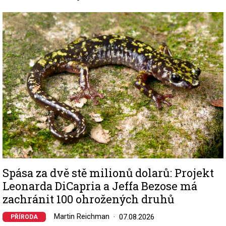
Image
Spása za dvě stě milionů dolarů: Projekt
Leonarda DiCapria a Jeffa Bezose má
zachránit 100 ohrožených druhů
Martin Reichman
07.08.2026
PŘÍRODA