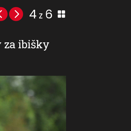
4
6
z
 za ibišky