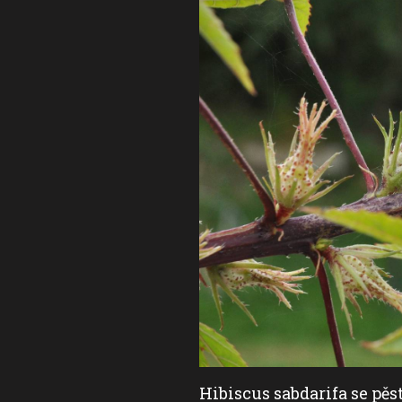
Hibiscus sabdarifa se pě
kým zástupcem svého