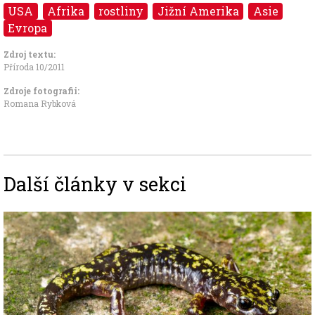
USA
Afrika
rostliny
Jižní Amerika
Asie
Evropa
Zdroj textu:
Příroda 10/2011
Zdroje fotografii:
Romana Rybková
Další články v sekci
Image