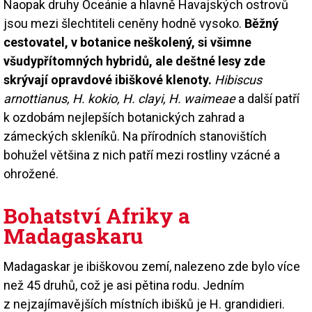
Naopak druhy Oceánie a hlavně Havajských ostrovů
jsou mezi šlechtiteli ceněny hodně vysoko.
Běžný
cestovatel, v botanice neškolený, si všimne
všudypřítomných hybridů, ale deštné lesy zde
skrývají opravdové ibiškové klenoty.
Hibiscus
arnottianus, H. kokio, H. clayi, H. waimeae
a další patří
k ozdobám nejlepších botanických zahrad a
zámeckých skleníků. Na přírodních stanovištích
bohužel většina z nich patří mezi rostliny vzácné a
ohrožené.
Bohatství Afriky a
Madagaskaru
Madagaskar je ibiškovou zemí, nalezeno zde bylo více
než 45 druhů, což je asi pětina rodu. Jedním
z nejzajímavějších místních ibišků je H. grandidieri.