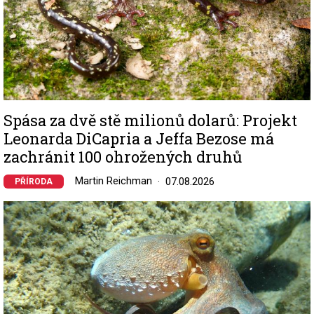
Spása za dvě stě milionů dolarů: Projekt
Leonarda DiCapria a Jeffa Bezose má
zachránit 100 ohrožených druhů
Martin Reichman
07.08.2026
PŘÍRODA
Image