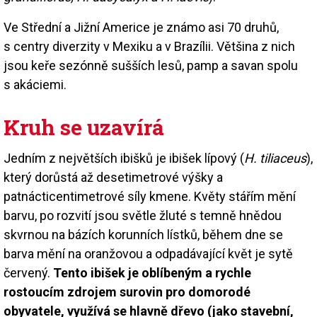
Ve Střední a Jižní Americe je známo asi 70 druhů,
s centry diverzity v Mexiku a v Brazílii. Většina z nich
jsou keře sezónně sušších lesů, pamp a savan spolu
s akáciemi.
Kruh se uzavírá
Jedním z největších ibišků je ibišek lípový (
H. tiliaceus
),
který dorůstá až desetimetrové výšky a
patnácticentimetrové síly kmene. Květy stářím mění
barvu, po rozvití jsou světle žluté s temně hnědou
skvrnou na bázích korunních lístků, během dne se
barva mění na oranžovou a odpadávající květ je sytě
červený.
Tento ibišek je oblíbeným a rychle
rostoucím zdrojem surovin pro domorodé
obyvatele, využívá se hlavně dřevo (jako stavební,