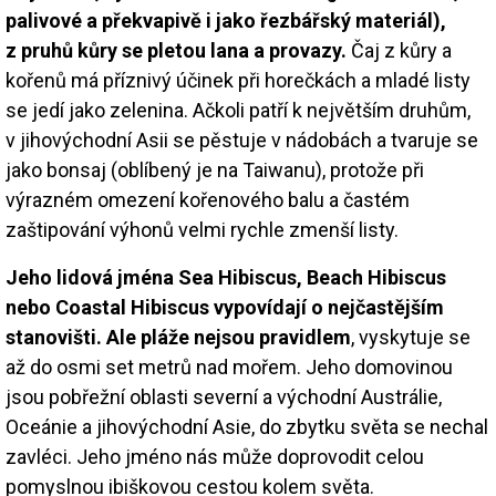
palivové a překvapivě i jako řezbářský materiál),
z pruhů kůry se pletou lana a provazy.
Čaj z kůry a
kořenů má příznivý účinek při horečkách a mladé listy
se jedí jako zelenina. Ačkoli patří k největším druhům,
v jihovýchodní Asii se pěstuje v nádobách a tvaruje se
jako bonsaj (oblíbený je na Taiwanu), protože při
výrazném omezení kořenového balu a častém
zaštipování výhonů velmi rychle zmenší listy.
Jeho lidová jména Sea Hibiscus, Beach Hibiscus
nebo Coastal Hibiscus vypovídají o nejčastějším
stanovišti. Ale pláže nejsou pravidlem
, vyskytuje se
až do osmi set metrů nad mořem. Jeho domovinou
jsou pobřežní oblasti severní a východní Austrálie,
Oceánie a jihovýchodní Asie, do zbytku světa se nechal
zavléci. Jeho jméno nás může doprovodit celou
pomyslnou ibiškovou cestou kolem světa.