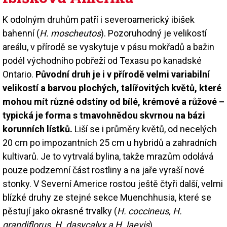
K odolným druhům patří i severoamerický ibišek
bahenní (
H. moscheutos
). Pozoruhodný je velikostí
areálu, v přírodě se vyskytuje v pásu mokřadů a bažin
podél východního pobřeží od Texasu po kanadské
Ontario.
Původní druh je i v přírodě velmi variabilní
velikostí a barvou plochých, talířovitých květů, které
mohou mít různé odstíny od bílé, krémové a růžové –
typická je forma s tmavohnědou skvrnou na bázi
korunních lístků.
Liší se i průměry květů, od necelých
20 cm po impozantních 25 cm u hybridů a zahradních
kultivarů. Je to vytrvalá bylina, takže mrazům odolává
pouze podzemní část rostliny a na jaře vyraší nové
stonky. V Severní Americe rostou ještě čtyři další, velmi
blízké druhy ze stejné sekce Muenchhusia, které se
pěstují jako okrasné trvalky (
H. coccineus, H.
grandiflorus, H. dasycalyx a H. laevis
).