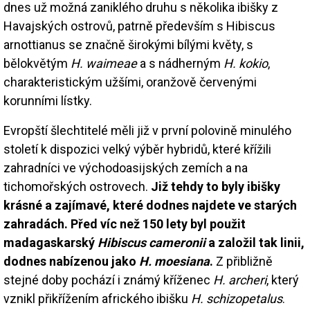
dnes už možná zaniklého druhu s několika ibišky z
Havajských ostrovů, patrně především s Hibiscus
arnottianus se značně širokými bílými květy, s
bělokvětým
H. waimeae
a s nádherným
H. kokio
,
charakteristickým užšími, oranžově červenými
korunními lístky.
Evropští šlechtitelé měli již v první polovině minulého
století k dispozici velký výběr hybridů, které křížili
zahradníci ve východoasijských zemích a na
tichomořských ostrovech.
Již tehdy to byly ibišky
krásné a zajímavé, které dodnes najdete ve starých
zahradách. Před víc než 150 lety byl použit
madagaskarský
Hibiscus cameronii
a založil tak linii,
dodnes nabízenou jako
H. moesiana
.
Z přibližně
stejné doby pochází i známý kříženec
H. archeri
, který
vznikl přikřížením afrického ibišku
H. schizopetalus
.