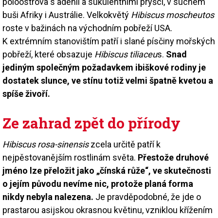
poloostrova s adénii a sukulentními pryšci, v suchém
buši Afriky i Austrálie. Velkokvětý
Hibiscus moscheutos
roste v bažinách na východním pobřeží USA.
K extrémním stanovištím patří i slané písčiny mořských
pobřeží, které obsazuje
Hibiscus tiliaceu
s.
Snad
jediným společným požadavkem ibiškové rodiny je
dostatek slunce, ve stínu totiž velmi špatně kvetou a
spíše živoří.
Ze zahrad zpět do přírody
Hibiscus rosa-sinensis
zcela určitě patří k
nejpěstovanějším rostlinám světa.
Přestože druhové
jméno lze přeložit jako „čínská růže“, ve skutečnosti
o jejím původu nevíme nic, protože planá forma
nikdy nebyla nalezena.
Je pravděpodobné, že jde o
prastarou asijskou okrasnou květinu, vzniklou křížením