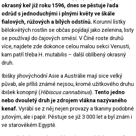
okrasný keř již roku 1596, dnes se pěstuje řada
odrůd s jednoduchými i plnými květy ve škále
fialových, růžových a bílých odstínů.
Korunní lístky
bělokvětých rostlin se občas pojídají jako zelenina, listy
se používají do čajových směsí. V Číně roste druhů
více, najdete zde dokonce celou malou sekci Venusti,
kam patří třeba H. mutabilis – další oblíbený okrasný
druh.
Ibišky jihovýchodní Asie a Austrálie mají sice velký
půvab, ale příliš známé nejsou, kromě užitkového druhu
ibišek konopný (
Hibiscus cannabinus
).
Tento jedno
nebo dvouletý druh je zdrojem vlákna nazývaného
kenaf.
Vyrábí se z něj nejen provazy a tkaniny podobné
jutovým, ale i papír. Pěstuje se již 3 000 let a byl znám i
ve starověkém Egyptě.