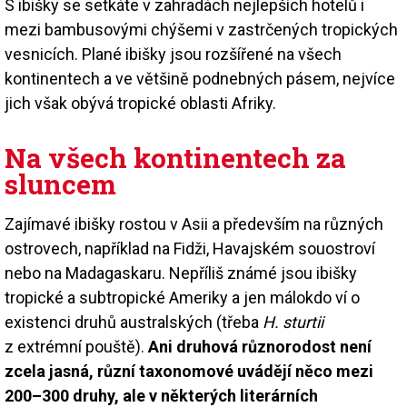
S ibišky se setkáte v zahradách nejlepších hotelů i
mezi bambusovými chýšemi v zastrčených tropických
vesnicích. Plané ibišky jsou rozšířené na všech
kontinentech a ve většině podnebných pásem, nejvíce
jich však obývá tropické oblasti Afriky.
Na všech kontinentech za
sluncem
Zajímavé ibišky rostou v Asii a především na různých
ostrovech, například na Fidži, Havajském souostroví
nebo na Madagaskaru. Nepříliš známé jsou ibišky
tropické a subtropické Ameriky a jen málokdo ví o
existenci druhů australských (třeba
H. sturtii
z extrémní pouště).
Ani druhová různorodost není
zcela jasná, různí taxonomové uvádějí něco mezi
200–300 druhy, ale v některých literárních