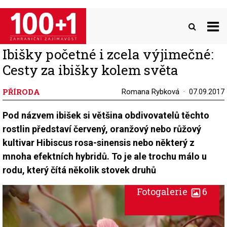
Přejít
k
hlavnímu
obsahu
Ibišky početné i zcela výjimečné:
Cesty za ibišky kolem světa
PŘÍRODA
Romana Rybková
07.09.2017
Pod názvem ibišek si většina obdivovatelů těchto
rostlin představí červený, oranžový nebo růžový
kultivar Hibiscus rosa-sinensis nebo některý z
mnoha efektních hybridů. To je ale trochu málo u
rodu, který čítá několik stovek druhů
Fotogalerie
6