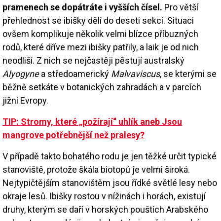
pramenech se dopátráte i vyšších čísel.
Pro větší
přehlednost se ibišky dělí do deseti sekcí. Situaci
ovšem komplikuje několik velmi blízce příbuzných
rodů, které dříve mezi ibišky patřily, a laik je od nich
neodliší. Z nich se nejčastěji pěstují australský
Alyogyne
a středoamerický
Malvaviscus
, se kterými se
běžně setkáte v botanických zahradách a v parcích
jižní Evropy.
TIP: Stromy, které „požírají“ uhlík aneb Jsou
mangrove potřebnější než pralesy?
V případě takto bohatého rodu je jen těžké určit typické
stanoviště, protože škála biotopů je velmi široká.
Nejtypičtějším stanovištěm jsou řídké světlé lesy nebo
okraje lesů. Ibišky rostou v nížinách i horách, existují
druhy, kterým se daří v horských pouštích Arabského