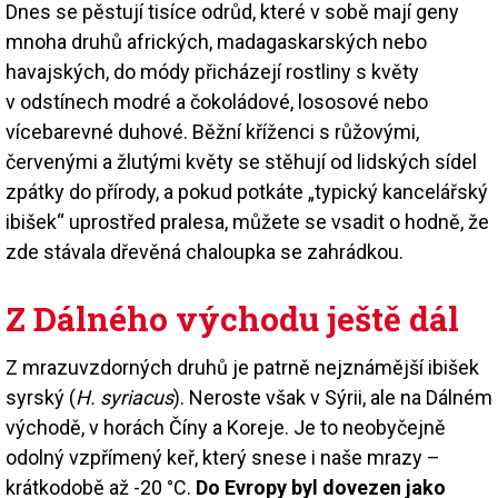
Dnes se pěstují tisíce odrůd, které v sobě mají geny
mnoha druhů afrických, madagaskarských nebo
havajských, do módy přicházejí rostliny s květy
v odstínech modré a čokoládové, lososové nebo
vícebarevné duhové. Běžní kříženci s růžovými,
červenými a žlutými květy se stěhují od lidských sídel
zpátky do přírody, a pokud potkáte „typický kancelářský
ibišek“ uprostřed pralesa, můžete se vsadit o hodně, že
zde stávala dřevěná chaloupka se zahrádkou.
Z Dálného východu ještě dál
Z mrazuvzdorných druhů je patrně nejznámější ibišek
syrský (
H. syriacus
). Neroste však v Sýrii, ale na Dálném
východě, v horách Číny a Koreje. Je to neobyčejně
odolný vzpřímený keř, který snese i naše mrazy –
krátkodobě až -20 °C.
Do Evropy byl dovezen jako