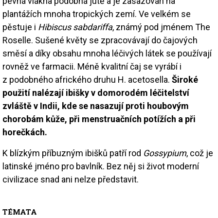
pevná vlákna podobná jutě a je zasazován na
plantážích mnoha tropických zemí. Ve velkém se
pěstuje i
Hibiscus sabdariffa
, známý pod jménem The
Roselle. Sušené květy se zpracovávají do čajových
směsí a díky obsahu mnoha léčivých látek se používají
rovněž ve farmacii. Méně kvalitní čaj se vyrábí i
z podobného afrického druhu H. acetosella.
Široké
použití nalézají ibišky v domorodém léčitelství
zvláště v Indii, kde se nasazují proti houbovým
chorobám kůže, při menstruačních potížích a při
horečkách.
K blízkým příbuzným ibišků patří rod
Gossypium
, což je
latinské jméno pro bavlník. Bez něj si život moderní
civilizace snad ani nelze představit.
TÉMATA