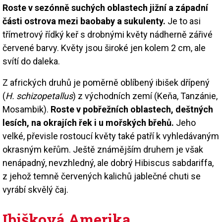
Roste v sezónně suchých oblastech jižní a západní
části ostrova mezi baobaby a sukulenty.
Je to asi
třímetrový řídký keř s drobnými květy nádherně zářivé
červené barvy. Květy jsou široké jen kolem 2 cm, ale
svítí do daleka.
Z afrických druhů je poměrně oblíbený ibišek dřípený
(
H. schizopetallus
) z východních zemí (Keňa, Tanzánie,
Mosambik).
Roste v pobřežních oblastech, deštných
lesích, na okrajích řek i u mořských břehů.
Jeho
velké, převisle rostoucí květy také patří k vyhledávaným
okrasným keřům. Ještě známějším druhem je však
nenápadný, nevzhledný, ale dobrý Hibiscus sabdariffa,
z jehož temně červených kalichů jablečné chuti se
vyrábí skvělý čaj.
Ibišková Amerika