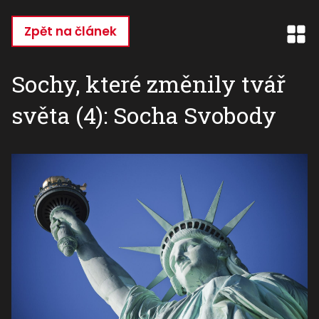
Přejít
k
Zpět na článek
hlavnímu
obsahu
Sochy, které změnily tvář
světa (4): Socha Svobody