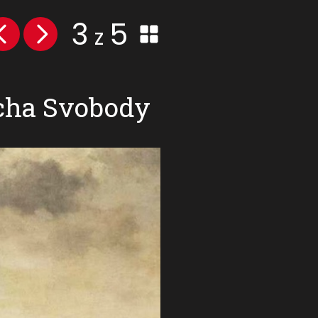
3
5
z
ocha Svobody