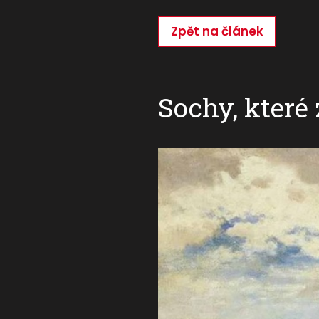
Zpět na článek
Přejít
k
hlavnímu
obsahu
Sochy, které