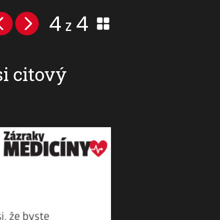
4
4
z
i citový