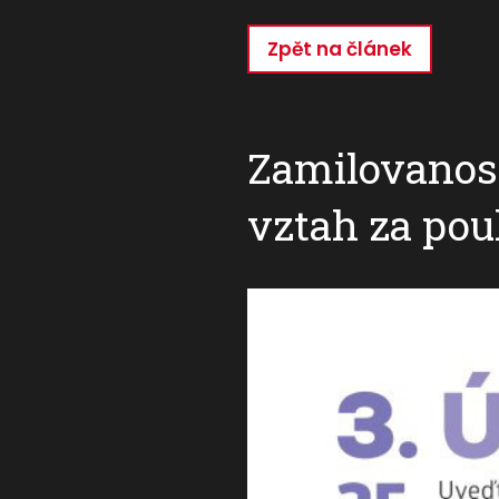
Zpět na článek
Přejít
k
hlavnímu
obsahu
Zamilovanost
vztah za pou