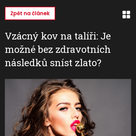
Přejít
k
Zpět na článek
hlavnímu
obsahu
Vzácný kov na talíři: Je
možné bez zdravotních
následků sníst zlato?