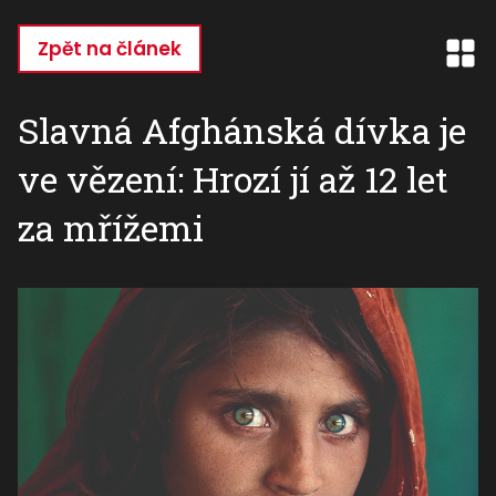
Přejít
k
Zpět na článek
hlavnímu
obsahu
Slavná Afghánská dívka je
ve vězení: Hrozí jí až 12 let
za mřížemi