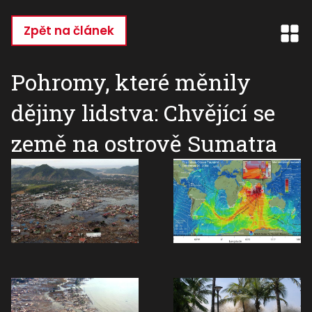
Přejít
k
Zpět na článek
hlavnímu
obsahu
Pohromy, které měnily
dějiny lidstva: Chvějící se
země na ostrově Sumatra