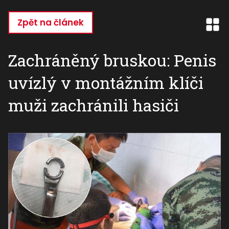
Přejít
k
Zpět na článek
hlavnímu
obsahu
Zachráněný bruskou: Penis
uvízlý v montážním klíči
muži zachránili hasiči