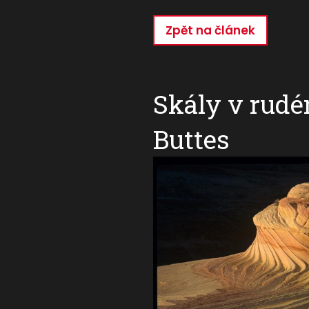
Zpět na článek
Přejít
k
hlavnímu
obsahu
Skály v rudé
Buttes