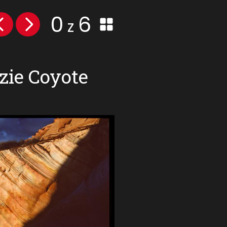
0
6
z
zie Coyote