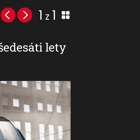
1
1
z
šedesáti lety