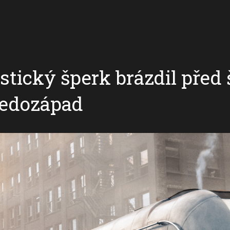
stický šperk brázdil před 
ředozápad