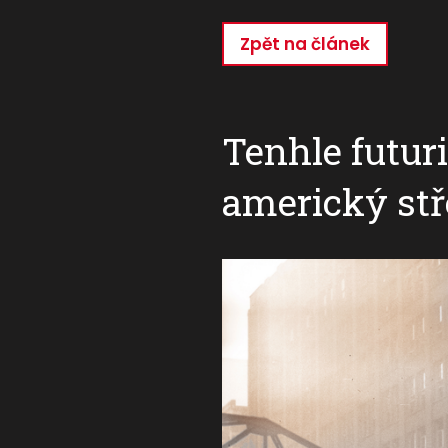
Zpět na článek
Přejít
k
hlavnímu
obsahu
Tenhle futuri
americký st