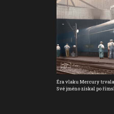
tých letech 20. století.
Éra vlaku Mercury trvala 
Své jméno získal po řím