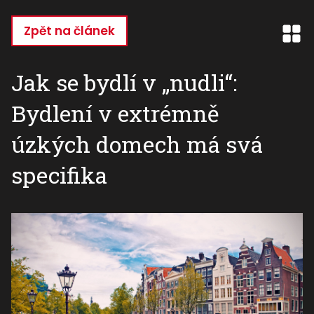
Přejít
k
Zpět na článek
hlavnímu
obsahu
Jak se bydlí v „nudli“:
Bydlení v extrémně
úzkých domech má svá
specifika