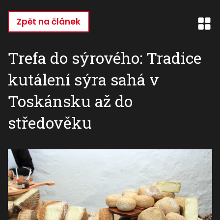
Přejít
k
Zpět na článek
hlavnímu
obsahu
Trefa do sýrového: Tradice
kutálení sýra sahá v
Toskánsku až do
středověku