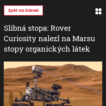
Přejít
k
Zpět na článek
hlavnímu
obsahu
Slibná stopa: Rover
Curiosity nalezl na Marsu
stopy organických látek