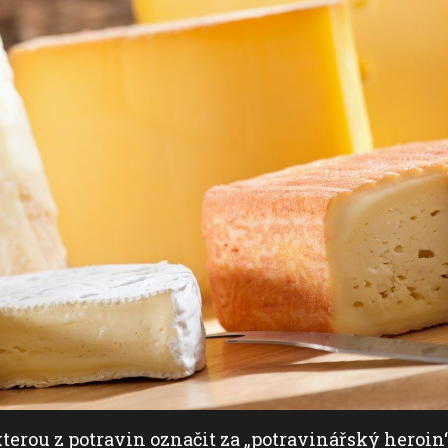
rou z potravin označit za „potravinářský heroin“, 