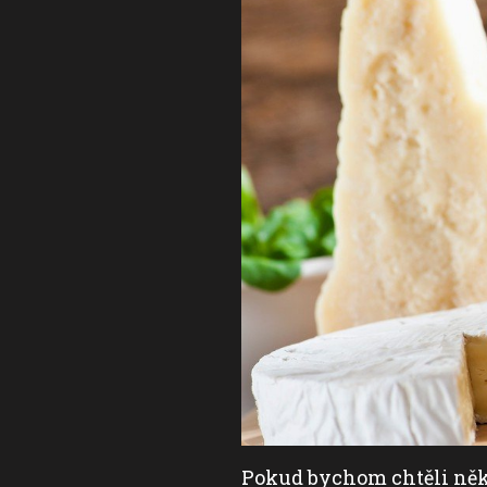
ebyl by to sýr, ale
Pokud bychom chtěli někte