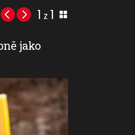
1
1
z
bně jako