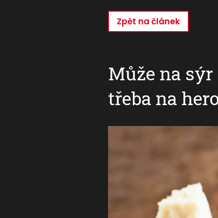
Zpět na článek
Přejít
k
hlavnímu
obsahu
Může na sýr 
třeba na her