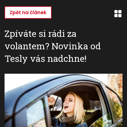
Přejít
k
Zpět na článek
hlavnímu
obsahu
Zpíváte si rádi za
volantem? Novinka od
Tesly vás nadchne!