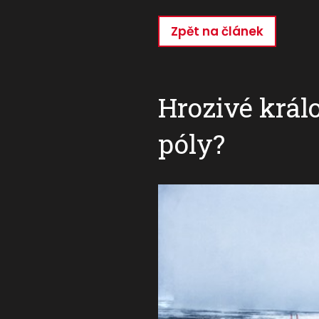
Zpět na článek
Přejít
k
hlavnímu
obsahu
Hrozivé král
póly?