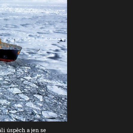
li úspěch a jen se
Cestovatelé proti sobě s