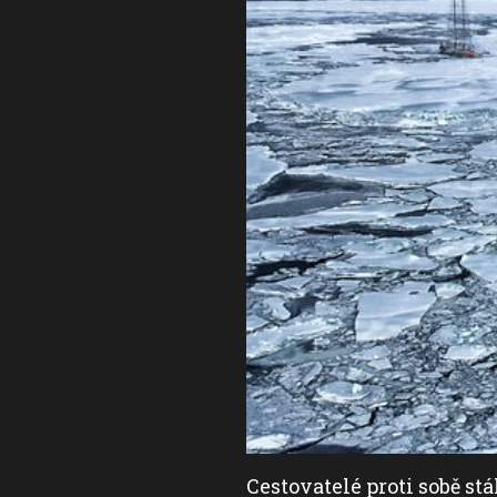
 úspěch a jen se
Cestovatelé proti sobě st