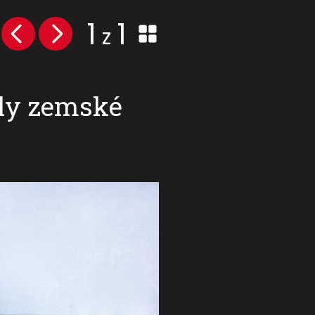
1
1
z
aly zemské