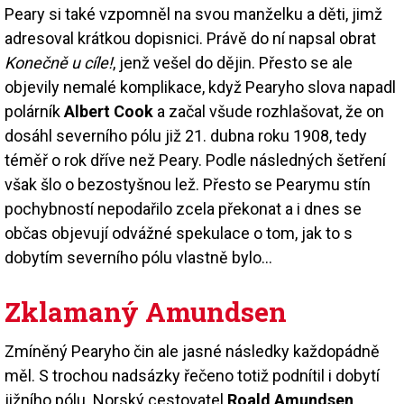
Peary si také vzpomněl na svou manželku a děti, jimž
adresoval krátkou dopisnici. Právě do ní napsal obrat
Konečně u cíle!
, jenž vešel do dějin. Přesto se ale
objevily nemalé komplikace, když Pearyho slova napadl
polárník
Albert Cook
a začal všude rozhlašovat, že on
dosáhl severního pólu již 21. dubna roku 1908, tedy
téměř o rok dříve než Peary. Podle následných šetření
však šlo o bezostyšnou lež. Přesto se Pearymu stín
pochybností nepodařilo zcela překonat a i dnes se
občas objevují odvážné spekulace o tom, jak to s
dobytím severního pólu vlastně bylo…
Zklamaný Amundsen
Zmíněný Pearyho čin ale jasné následky každopádně
měl. S trochou nadsázky řečeno totiž podnítil i dobytí
jižního pólu. Norský cestovatel
Roald Amundsen