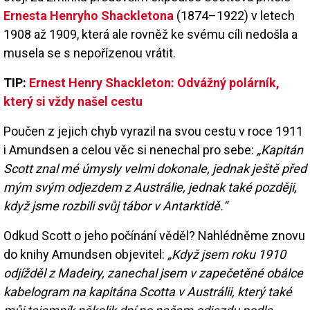
Ernesta Henryho Shackletona
(1874–1922) v letech
1908 až 1909, která ale rovněž ke svému cíli nedošla a
musela se s nepořízenou vrátit.
TIP:
Ernest Henry Shackleton: Odvážný polárník,
který si vždy našel cestu
Poučen z jejich chyb vyrazil na svou cestu v roce 1911
i Amundsen a celou věc si nenechal pro sebe:
„Kapitán
Scott znal mé úmysly velmi dokonale, jednak ještě před
mým svým odjezdem z Austrálie, jednak také později,
když jsme rozbili svůj tábor v Antarktidě.“
Odkud Scott o jeho počínání věděl? Nahlédněme znovu
do knihy Amundsen objevitel:
„Když jsem roku 1910
odjížděl z Madeiry, zanechal jsem v zapečetěné obálce
kabelogram na kapitána Scotta v Austrálii, který také