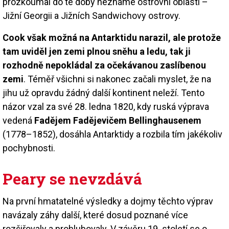
prozkoumal do té doby neznámé ostrovní oblasti –
Jižní Georgii a Jižních Sandwichovy ostrovy.
Cook však možná na Antarktidu narazil, ale protože
tam uviděl jen zemi plnou sněhu a ledu, tak ji
rozhodně nepokládal za očekávanou zaslíbenou
zemi
. Téměř všichni si nakonec začali myslet, že na
jihu už opravdu žádný další kontinent neleží. Tento
názor vzal za své 28. ledna 1820, kdy ruská výprava
vedená
Fadějem Fadějevičem Bellinghausenem
(1778–1852), dosáhla Antarktidy a rozbila tím jakékoliv
pochybnosti.
Peary se nevzdává
Na první hmatatelné výsledky a dojmy těchto výprav
navázaly záhy další, které dosud poznané více
rozšiřovaly a prohlubovaly. V závěru 19. století se o