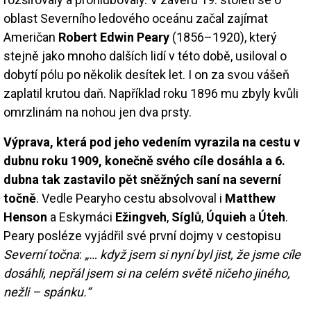
oblast Severního ledového oceánu začal zajímat
Američan
Robert Edwin Peary
(1856–1920), který
stejně jako mnoho dalších lidí v této době, usiloval o
dobytí pólu po několik desítek let. I on za svou vášeň
zaplatil krutou daň. Například roku 1896 mu zbyly kvůli
omrzlinám na nohou jen dva prsty.
Výprava, která pod jeho vedením vyrazila na cestu v
dubnu roku 1909, konečně svého cíle dosáhla a 6.
dubna tak zastavilo pět sněžných saní na severní
točně
. Vedle Pearyho cestu absolvoval i
Matthew
Henson
a Eskymáci
Ežingveh
,
Síglů
,
Úquieh
a
Úteh
.
Peary posléze vyjádřil své první dojmy v cestopisu
Severní točna
:
„… když jsem si nyní byl jist, že jsme cíle
dosáhli, nepřál jsem si na celém světě ničeho jiného,
nežli – spánku.“