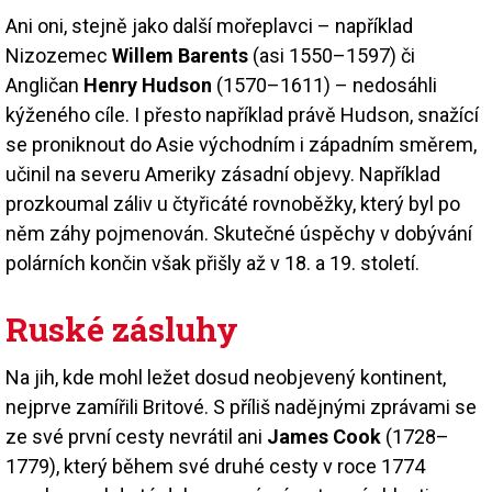
Ani oni, stejně jako další mořeplavci – například
Nizozemec
Willem Barents
(asi 1550–1597) či
Angličan
Henry Hudson
(1570–1611) – nedosáhli
kýženého cíle. I přesto například právě Hudson, snažící
se proniknout do Asie východním i západním směrem,
učinil na severu Ameriky zásadní objevy. Například
prozkoumal záliv u čtyřicáté rovnoběžky, který byl po
něm záhy pojmenován. Skutečné úspěchy v dobývání
polárních končin však přišly až v 18. a 19. století.
Ruské zásluhy
Na jih, kde mohl ležet dosud neobjevený kontinent,
nejprve zamířili Britové. S příliš nadějnými zprávami se
ze své první cesty nevrátil ani
James Cook
(1728–
1779), který během své druhé cesty v roce 1774