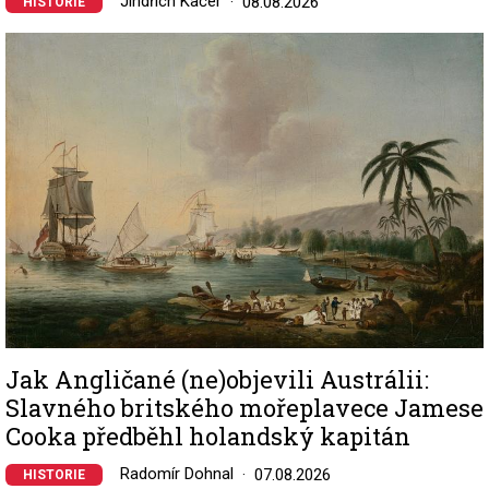
Jindřich Kačer
08.08.2026
HISTORIE
Image
Jak Angličané (ne)objevili Austrálii:
Slavného britského mořeplavece Jamese
Cooka předběhl holandský kapitán
Radomír Dohnal
07.08.2026
HISTORIE