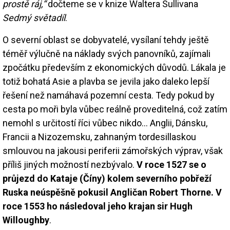
prostě ráj,“
dočteme se v knize Waltera Sullivana
Sedmý světadíl
.
O severní oblast se dobyvatelé, vysílaní tehdy ještě
téměř výlučně na náklady svých panovníků, zajímali
zpočátku především z ekonomických důvodů. Lákala je
totiž bohatá Asie a plavba se jevila jako daleko lepší
řešení než namáhavá pozemní cesta. Tedy pokud by
cesta po moři byla vůbec reálně proveditelná, což zatím
nemohl s určitostí říci vůbec nikdo… Anglii, Dánsku,
Francii a Nizozemsku, zahnaným tordesillaskou
smlouvou na jakousi periferii zámořských výprav, však
příliš jiných možností nezbývalo.
V roce 1527 se o
průjezd do Kataje (Číny) kolem severního pobřeží
Ruska neúspěšně pokusil Angličan Robert Thorne. V
roce 1553 ho následoval jeho krajan sir Hugh
Willoughby
.