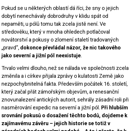
Pokud se u některých oblastí dá říci, že sny o jejich
dobytí nenechávaly dobrodruhy v klidu spát od
nepaměti, u pólů tomu tak zcela jistě není. Ve
středověku, který v mnoha ohledech potlačoval
novátorství a pokusy o zlomení staletí tradovaných
„pravd“,
dokonce převládal názor, že nic takového
jako severní a jižní pól neexistuje
.
Trvalo velmi dlouho, než se nálada ve společnosti zcela
změnila a i církev přijala zprávy o kulatosti Země jako
nezpochybnitelná fakta. Především počátek 16. století,
který začal přát zámořským objevům, a renesanční
znovunalezení antických autorit, sehrály zásadní roli při
nasměrování expedic na severní a jižní pól.
Při hlubším
srovnání pokusů o dosažení těchto bodů, dojdeme k
zajímavému závěru – jejich historie se totiž v