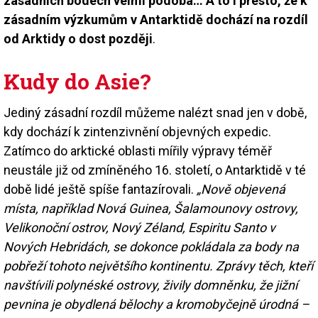
zásadních bodech velmi podobá… A to i přesto, že k
zásadním výzkumům v Antarktidě dochází na rozdíl
od Arktidy o dost později
.
Kudy do Asie?
Jediný zásadní rozdíl můžeme nalézt snad jen v době,
kdy dochází k zintenzivnění objevných expedic.
Zatímco do arktické oblasti mířily výpravy téměř
neustále již od zmíněného 16. století, o Antarktidě v té
době lidé ještě spíše fantazírovali.
„Nově objevená
místa, například Nová Guinea, Šalamounovy ostrovy,
Velikonoční ostrov, Nový Zéland, Espiritu Santo v
Nových Hebridách, se dokonce pokládala za body na
pobřeží tohoto největšího kontinentu. Zprávy těch, kteří
navštívili polynéské ostrovy, živily domněnku, že jižní
pevnina je obydlená bělochy a kromobyčejně úrodná –