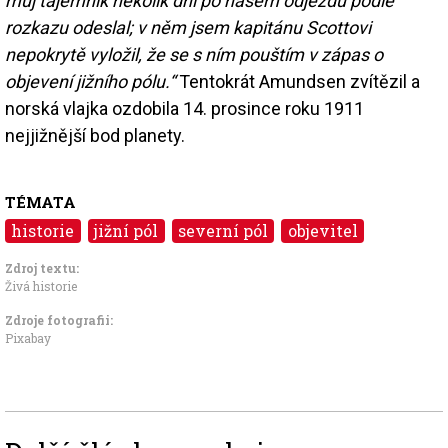
můj tajemník několik dní po našem odjezdu podle
rozkazu odeslal; v něm jsem kapitánu Scottovi
nepokrytě vyložil, že se s ním pouštím v zápas o
objevení jižního pólu.“
Tentokrát Amundsen zvítězil a
norská vlajka ozdobila 14. prosince roku 1911
nejjižnější bod planety.
TÉMATA
historie
jižní pól
severní pól
objevitel
Zdroj textu:
Živá historie
Zdroje fotografii:
Pixabay