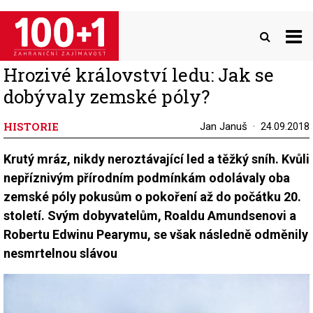
Přejít
k
hlavnímu
obsahu
Hrozivé království ledu: Jak se
dobývaly zemské póly?
HISTORIE
Jan Januš
24.09.2018
Krutý mráz, nikdy neroztávající led a těžký sníh. Kvůli
nepříznivým přírodním podmínkám odolávaly oba
zemské póly pokusům o pokoření až do počátku 20.
století. Svým dobyvatelům, Roaldu Amundsenovi a
Robertu Edwinu Pearymu, se však následně odměnily
nesmrtelnou slávou