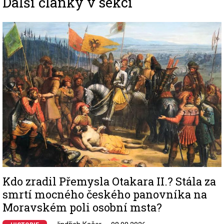
Další články v sekci
Image
Kdo zradil Přemysla Otakara II.? Stála za
smrtí mocného českého panovníka na
Moravském poli osobní msta?