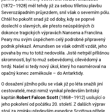
(1872–1928) měl tehdy již za sebou tříletou plavbu
Severozápadním průjezdem, snil však o severním pólu.
Chtěl ho pokořit snad již od doby, kdy se poprvé
doslechl o slavných, ale přesto neúspěšných či
dokonce tragických výpravách Nansena a Franclina.
Peary mu svým úspěchem celý podrobně připravený
podnik překazil. Amundsen se však odmítl vzdát, jeho
povaha by mu to totiž nedovolila. Jistě netrpěl přílišnou
skromností, byl to muž sebevědomý, cílevědomý a
tvrdý. Našel si tedy nový úkol, který ho nasměroval na
opačný konec zeměkoule – do Antarktidy.
O dosažení jižního pólu se však již po léta snažili jiní
cestovatelé, mezi nimiž vynikal především britský
kapitán
Robert Falcon Scott
(1868–1912) usilující o
jeho pokoření od počátku 20. století. Z dalších výprav
stojí za zmínku především expedice Scottova přítele