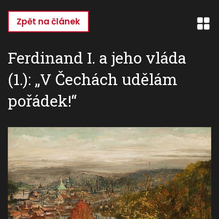
Přejít
k
Zpět na článek
hlavnímu
obsahu
Ferdinand I. a jeho vláda
(1.): „V Čechách udělám
pořádek!“