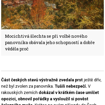
Mocichtivá šlechta se při volbě nového
panovníka obávala jeho schopností a dobře
věděla proč
Část českých stavů výstražně zvedala prst
ještě dřív,
než byl zvolen za panovníka.
Tušili nebezpečí.
V
rakouských zemích
dokázal v krátkém čase umlčet
opozici, obnovil pořádky a vysloužil si pověst