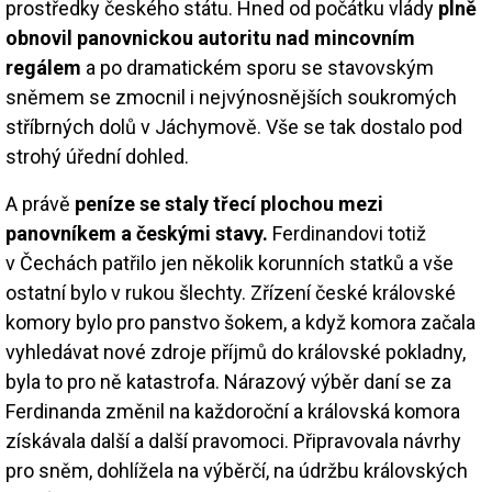
prostředky českého státu. Hned od počátku vlády
plně
obnovil panovnickou autoritu nad mincovním
regálem
a po dramatickém sporu se stavovským
sněmem se zmocnil i nejvýnosnějších soukromých
stříbrných dolů v Jáchymově. Vše se tak dostalo pod
strohý úřední dohled.
A právě
peníze se staly třecí plochou mezi
panovníkem a českými stavy.
Ferdinandovi totiž
v Čechách patřilo jen několik korunních statků a vše
ostatní bylo v rukou šlechty. Zřízení české královské
komory bylo pro panstvo šokem, a když komora začala
vyhledávat nové zdroje příjmů do královské pokladny,
byla to pro ně katastrofa. Nárazový výběr daní se za
Ferdinanda změnil na každoroční a královská komora
získávala další a další pravomoci. Připravovala návrhy
pro sněm, dohlížela na výběrčí, na údržbu královských