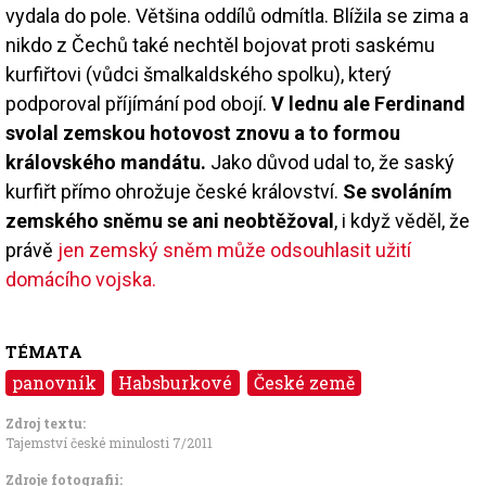
vydala do pole. Většina oddílů odmítla. Blížila se zima a
nikdo z Čechů také nechtěl bojovat proti saskému
kurfiřtovi (vůdci šmalkaldského spolku), který
podporoval příjímání pod obojí.
V lednu ale Ferdinand
svolal zemskou hotovost znovu a to formou
královského mandátu.
Jako důvod udal to, že saský
kurfiřt přímo ohrožuje české království.
Se svoláním
zemského sněmu se ani neobtěžoval
, i když věděl, že
právě
jen zemský sněm může odsouhlasit užití
domácího vojska.
TÉMATA
panovník
Habsburkové
České země
Zdroj textu:
Tajemství české minulosti 7/2011
Zdroje fotografii: