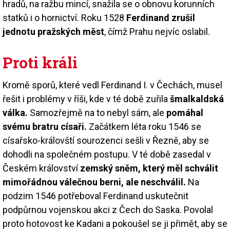
hradů, na ražbu mincí, snažila se o obnovu korunních
statků i o hornictví. Roku 1528
Ferdinand zrušil
jednotu pražských měst
, čímž Prahu nejvíc oslabil.
Proti králi
Kromě sporů, které vedl Ferdinand I. v Čechách, musel
řešit i problémy v říši, kde v té době zuřila
šmalkaldská
válka.
Samozřejmě na to nebyl sám, ale
pomáhal
svému bratru císaři.
Začátkem léta roku 1546 se
císařsko-královští sourozenci sešli v Řezně, aby se
dohodli na společném postupu. V té době zasedal v
Českém království
zemský sněm, který měl schválit
mimořádnou válečnou berni, ale neschválil.
Na
podzim 1546 potřeboval Ferdinand uskutečnit
podpůrnou vojenskou akci z Čech do Saska. Povolal
proto hotovost ke Kadani a pokoušel se ji přimět, aby se