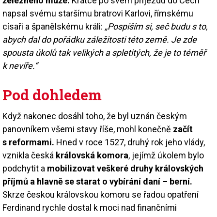
železného muže.
Krátce po svém příjezdu do Čech
napsal svému staršímu bratrovi Karlovi, římskému
císaři a španělskému králi:
„Pospíším si, seč budu s to,
abych dal do pořádku záležitosti této země. Je zde
spousta úkolů tak velikých a spletitých, že je to téměř
k nevíře.“
Pod dohledem
Když nakonec dosáhl toho, že byl uznán českým
panovníkem všemi stavy říše, mohl konečně
začít
s reformami.
Hned v roce 1527, druhý rok jeho vlády,
vznikla česká
královská komora
, jejímž úkolem bylo
podchytit a
mobilizovat veškeré druhy královských
příjmů a hlavně se starat o vybírání daní – berní.
Skrze českou královskou komoru se řadou opatření
Ferdinand rychle dostal k moci nad finančními