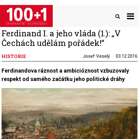
Přejít
k
hlavnímu
obsahu
Ferdinand I. a jeho vláda (1.): „V
Čechách udělám pořádek!“
HISTORIE
Josef Veselý
03.12.2016
Ferdinandova ráznost a ambicióznost vzbuzovaly
respekt od samého začátku jeho politické dráhy