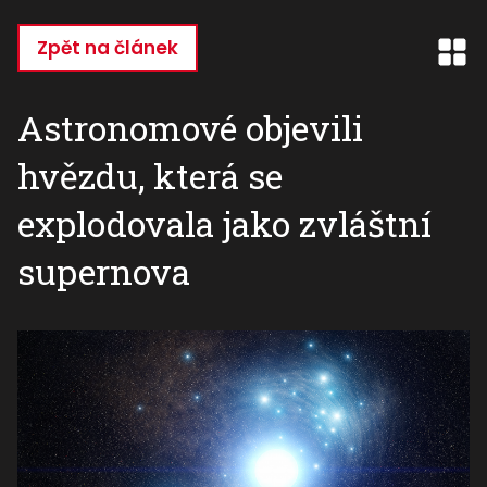
Přejít
k
Zpět na článek
hlavnímu
obsahu
Astronomové objevili
hvězdu, která se
explodovala jako zvláštní
supernova