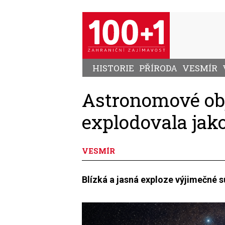
Přejít
k
hlavnímu
obsahu
HISTORIE
PŘÍRODA
VESMÍR
Astronomové obj
explodovala jak
VESMÍR
Blízká a jasná exploze výjimečné 