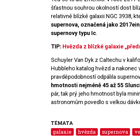
šťastnou souhrou okolností dost blíz
relativně blízké galaxii NGC 3938, kt
supernova, označená jako 2017ein, 
supernovy typu Ic
.
TIP:
Hvězda z blízké galaxie „předs
Schuyler Van Dyk z Caltechu v kalif
Hubbleho katalog hvězd a nakonec v
pravděpodobností odpálila superno
hmotnosti nejméně 45 až 55 Slunc
pár, tak prý jeho hmotnost byla mini
astronomům povedlo s velkou dávkou
TÉMATA
galaxie
hvězda
supernova
ve