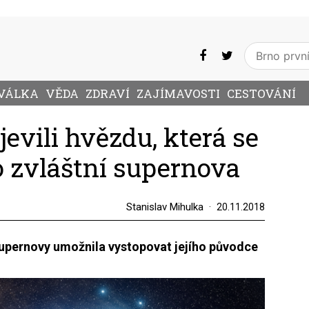
VÁLKA
VĚDA
ZDRAVÍ
ZAJÍMAVOSTI
CESTOVÁNÍ
evili hvězdu, která se
o zvláštní supernova
Stanislav Mihulka
20.11.2018
supernovy umožnila vystopovat jejího původce