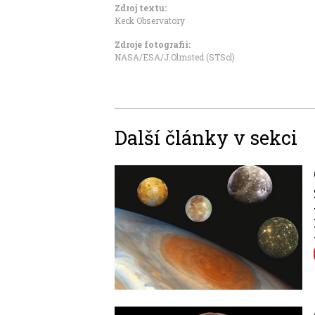
Zdroj textu:
Keck Observatory
Zdroje fotografii:
NASA/ESA/J.Olmsted (STScl)
Další články v sekci
Image
Image