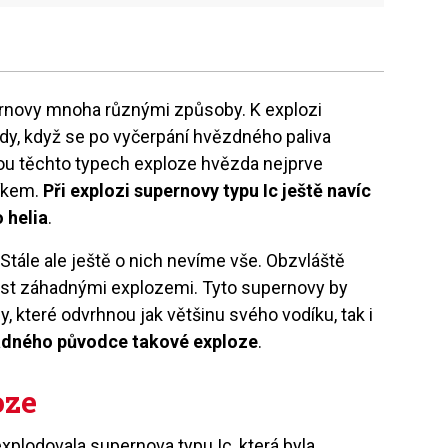
rnovy mnoha různými způsoby. K explozi
dy, když se po vyčerpání hvězdného paliva
bou těchto typech exploze hvězda nejprve
díkem.
Při explozi supernovy typu Ic ještě navíc
 helia
.
tále ale ještě o nich nevíme vše. Obzvláště
dost záhadnými explozemi. Tyto supernovy by
, které odvrhnou jak většinu svého vodíku, tak i
žádného původce takové exploze
.
oze
xplodovala supernova typu Ic, která byla