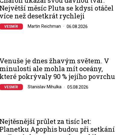
Charon ukázal svou dávnou tvář:
Největší měsíc Pluta se kdysi otáčel
více než desetkrát rychleji
Martin Reichman
06.08.2026
VESMÍR
Venuše je dnes žhavým světem. V
minulosti ale mohla mít oceány,
které pokrývaly 90 % jejího povrchu
Stanislav Mihulka
05.08.2026
VESMÍR
Nejtěsnější průlet za tisíc let:
Planetku Apophis budou při setkání