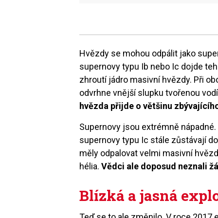
Hvězdy se mohou odpálit jako supe
supernovy typu Ib nebo Ic dojde teh
zhroutí jádro masivní hvězdy. Při o
odvrhne vnější slupku tvořenou vo
hvězda přijde o většinu zbývajícího
Supernovy jsou extrémně nápadné. S
supernovy typu Ic stále zůstávají 
měly odpalovat velmi masivní hvězdy
hélia.
Vědci ale doposud neznali 
Blízká a jasná expl
Teď se to ale změnilo. V roce 2017 e