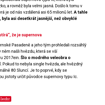
ko, a rovněž byla velmi jasná. Došlo k tomu v
erá je od nás vzdálená asi 65 milionů let.
A tahle
byla asi desetkrát jasnější, než obvyklé
tírá“, že je supernova
ornské Pasadeně a jeho tým prohledali rozsáhlý
 něm našli hvězdu, která se vší
vu 2017ein.
Šlo o modrého veleobra o
í
. Pokud to nebyla single hvězda, ale hvězdný
málně 80 Sluncí. Je to poprvé, kdy se
 jistoty určit původce supernovy typu Ic.
leobr