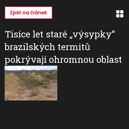
Přejít
k
Zpět na článek
hlavnímu
obsahu
Tisíce let staré „výsypky“
brazilských termitů
pokrývají ohromnou oblast