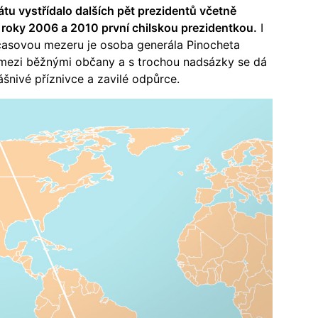
tu vystřídalo dalších pět prezidentů včetně
 roky 2006 a 2010 první chilskou prezidentkou.
I
 časovou mezeru je osoba generála Pinocheta
ezi běžnými občany a s trochou nadsázky se dá
vášnivé příznivce a zavilé odpůrce.