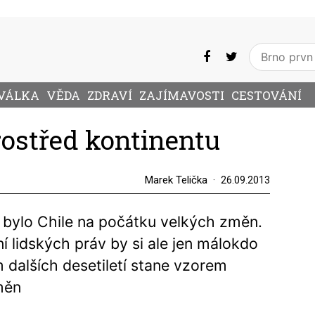
VÁLKA
VĚDA
ZDRAVÍ
ZAJÍMAVOSTI
CESTOVÁNÍ
rostřed kontinentu
Marek Telička
26.09.2013
í bylo Chile na počátku velkých změn.
í lidských práv by si ale jen málokdo
dalších desetiletí stane vzorem
měn