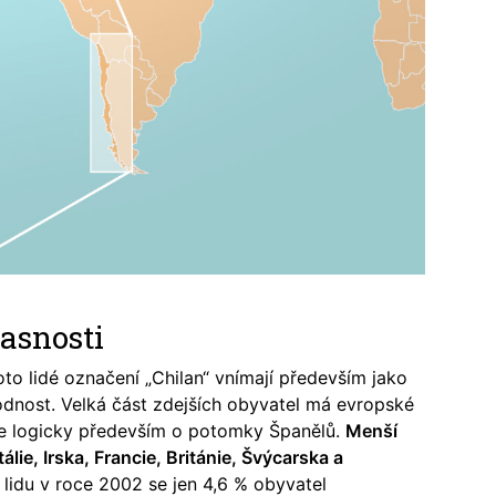
asnosti
roto lidé označení „Chilan“ vnímají především jako
rodnost. Velká část zdejších obyvatel má evropské
jde logicky především o potomky Španělů.
Menší
lie, Irska, Francie, Británie, Švýcarska a
 lidu v roce 2002 se jen 4,6 % obyvatel