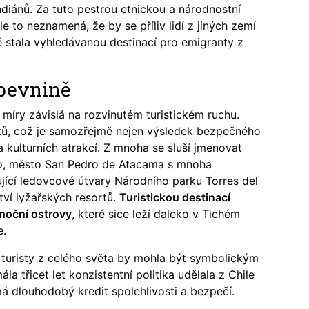
iánů. Za tuto pestrou etnickou a národnostní
le to neznamená, že by se příliv lidí z jiných zemí
ě stala vyhledávanou destinací pro emigranty z
 pevnině
míry závislá na rozvinutém turistickém ruchu.
stů, což je samozřejmě nejen výsledek bezpečného
a kulturních atrakcí. Z mnoha se sluší jmenovat
áno, město San Pedro de Atacama s mnoha
ující ledovcové útvary Národního parku Torres del
tví lyžařských resortů.
Turistickou destinací
noční ostrovy
, které sice leží daleko v Tichém
e.
o turisty z celého světa by mohla být symbolickým
třicet let konzistentní politika udělala z Chile
má dlouhodobý kredit spolehlivosti a bezpečí.