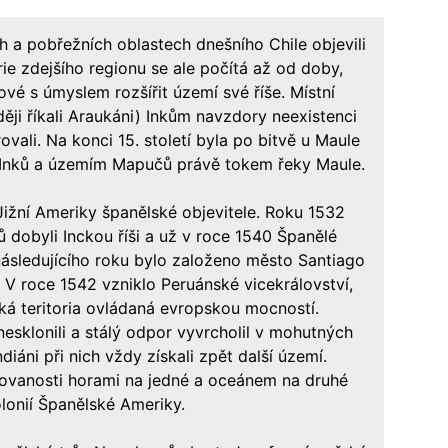
h a pobřežních oblastech dnešního Chile objevili
rie zdejšího regionu se ale počítá až od doby,
ové s úmyslem rozšířit území své říše. Místní
ěji říkali Araukáni) Inkům navzdory neexistenci
vali. Na konci 15. století byla po bitvě u Maule
ší Inků a územím Mapučů právě tokem řeky Maule.
Jižní Ameriky španělské objevitele. Roku 1532
 dobyli Inckou říši a už v roce 1540 Španělé
následujícího roku bylo založeno město Santiago
. V roce 1542 vzniklo Peruánské vicekrálovství,
cká teritoria ovládaná evropskou mocností.
sklonili a stálý odpor vyvrcholil v mohutných
diáni při nich vždy získali zpět další území.
lovanosti horami na jedné a oceánem na druhé
lonií Španělské Ameriky.