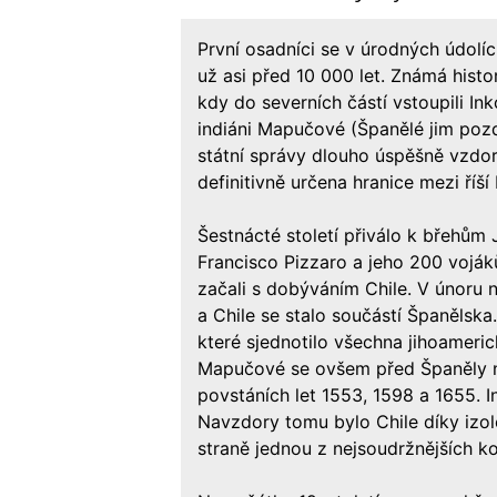
První osadníci se v úrodných údolíc
už asi před 10 000 let. Známá histo
kdy do severních částí vstoupili Ink
indiáni Mapučové (Španělé jim pozd
státní správy dlouho úspěšně vzdoro
definitivně určena hranice mezi ří
Šestnácté století přiválo k břehům 
Francisco Pizzaro a jeho 200 vojáků
začali s dobýváním Chile. V únoru 
a Chile se stalo součástí Španělska
které sjednotilo všechna jihoameri
Mapučové se ovšem před Španěly ne
povstáních let 1553, 1598 a 1655. In
Navzdory tomu bylo Chile díky izo
straně jednou z nejsoudržnějších ko