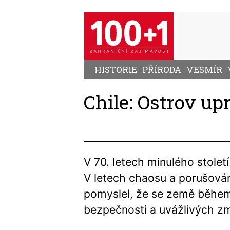
Přejít
k
hlavnímu
obsahu
HISTORIE
PŘÍRODA
VESMÍR
Chile: Ostrov up
V 70. letech minulého stolet
V letech chaosu a porušován
pomyslel, že se země během 
bezpečnosti a uvážlivých z