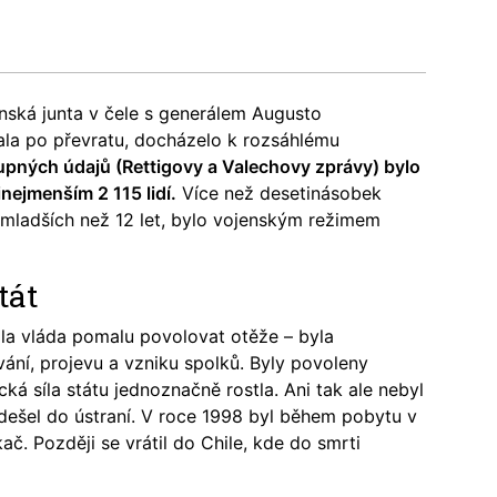
enská junta v čele s generálem Augusto
ala po převratu, docházelo k rozsáhlému
upných údajů (Rettigovy a Valechovy zprávy) bylo
nejmenším 2 115 lidí.
Více než desetinásobek
í mladších než 12 let, bylo vojenským režimem
tát
čala vláda pomalu povolovat otěže – byla
ní, projevu a vzniku spolků. Byly povoleny
ká síla státu jednoznačně rostla. Ani tak ale nebyl
dešel do ústraní. V roce 1998 byl během pobytu v
ač. Později se vrátil do Chile, kde do smrti