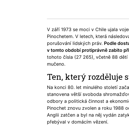
V září 1973 se moci v Chile ujala voj
Pinochetem. V letech, která následov
porušování lidských práv.
Podle dost
v tomto období protiprávně zabito při
tohoto čísla (27 265), včetně 88 dět
mučeno.
Ten, který rozděluje s
Na konci 80. let minulého století za
stanovena větší svoboda shromažďová
odbory a politická činnost a ekonomic
Pinochet znovu zvolen a roku 1988 o
Anglii zatčen a byl na něj vydán zatyk
přebýval v domácím vězení.