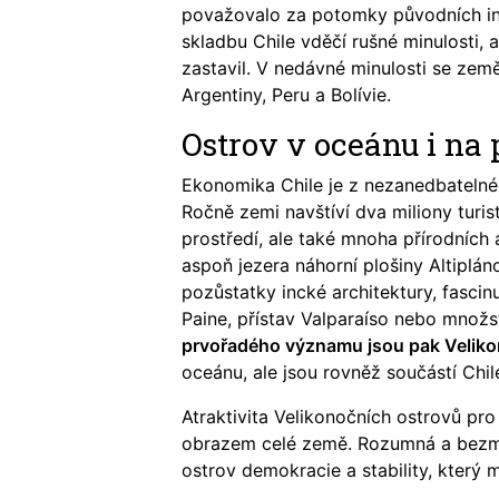
považovalo za potomky původních ind
skladbu Chile vděčí rušné minulosti, a
zastavil. V nedávné minulosti se zem
Argentiny, Peru a Bolívie.
Ostrov v oceánu i na
Ekonomika Chile je z nezanedbatelné 
Ročně zemi navštíví dva miliony turi
prostředí, ale také mnoha přírodních 
aspoň jezera náhorní plošiny Altipl
pozůstatky incké architektury, fascin
Paine, přístav Valparaíso nebo množs
prvořadého významu jsou pak Veliko
oceánu, ale jsou rovněž součástí Chil
Atraktivita Velikonočních ostrovů pr
obrazem celé země. Rozumná a bezmála 
ostrov demokracie a stability, který 