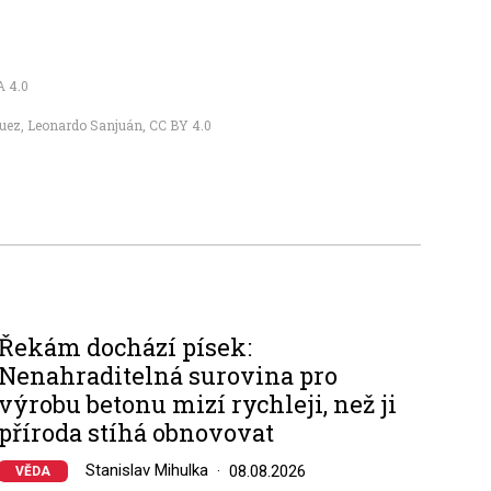
 4.0
íguez, Leonardo Sanjuán
,
CC BY 4.0
Řekám dochází písek:
Nenahraditelná surovina pro
výrobu betonu mizí rychleji, než ji
příroda stíhá obnovovat
Stanislav Mihulka
08.08.2026
VĚDA