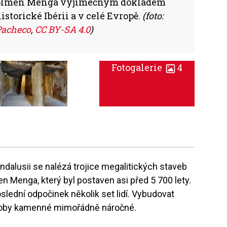
 dolmen Menga výjimečným dokladem
torické Ibérii a v celé Evropě.
(foto:
Pacheco
,
CC BY-SA 4.0
)
Fotogalerie
4
dalusii se nalézá trojice megalitických staveb
n Menga, který byl postaven asi před 5 700 lety.
oslední odpočinek několik set lidí. Vybudovat
 doby kamenné mimořádně náročné.