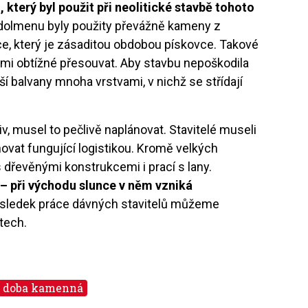
který byl použit při neolitické stavbě tohoto
bu dolmenu byly použity převážně kameny z
e, který je zásaditou obdobou pískovce. Takové
mi obtížné přesouvat. Aby stavbu nepoškodila
tší balvany mnoha vrstvami, v nichž se střídají
v, musel to pečlivě naplánovat. Stavitelé museli
novat fungující logistikou. Kromě velkých
 dřevěnými konstrukcemi i prací s lany.
– při východu slunce v něm vzniká
sledek práce dávných stavitelů můžeme
etech.
doba kamenná