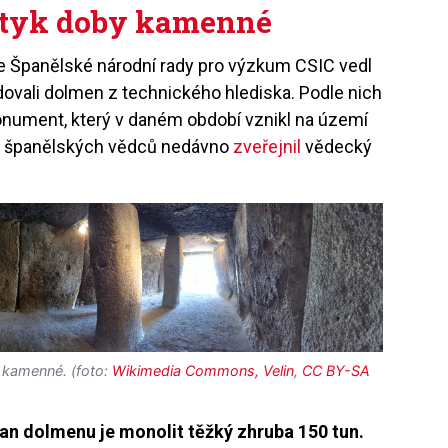
štyk doby kamenné
e Španělské národní rady pro výzkum CSIC vedl
udovali dolmen z technického hlediska. Podle nich
nument, který v daném období vznikl na území
ěry španělských vědců nedávno
zveřejnil
vědecký
 kamenné. (foto:
Wikimedia Commons, Velin
,
CC BY-SA
van dolmenu je monolit těžký zhruba 150 tun.