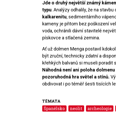
Jde o druhý největší známý kámen, 
typu
. Analýzy odhalily, že na stav
kalkarenitu
, sedimentárního vápenc
kameny je přitom bez poškození vel
voda, ochránili dávní stavitelé nejvě
pískovce a stlačená zemina.
Ať už dolmen Menga postavil kdokoli
být zruční, technicky zdatní a dispo
křehkých balvanů si museli poradit s
Náhodná není ani poloha dolmenu 
pozoruhodná hra světel a stínů.
Vý
obdivovat i po téměř šesti tisících l
TÉMATA
Španělsko
neolit
archeologie