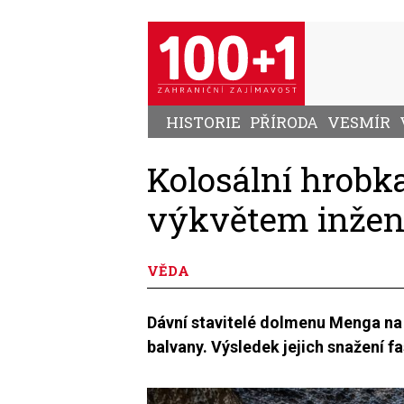
Přejít
k
hlavnímu
obsahu
HISTORIE
PŘÍRODA
VESMÍR
Kolosální hrobk
výkvětem inžen
VĚDA
Dávní stavitelé dolmenu Menga na 
balvany. Výsledek jejich snažení f