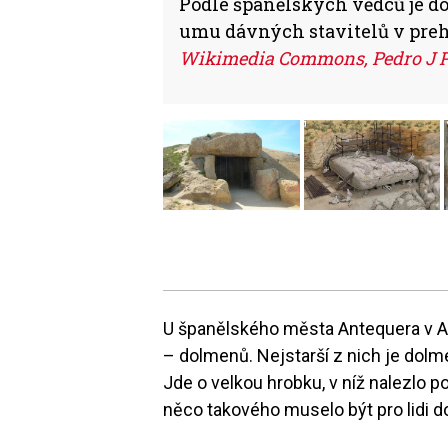
Podle španělských vědců je
umu dávných stavitelů v prehis
Wikimedia Commons, Pedro J 
U španělského města Antequera v An
– dolmenů. Nejstarší z nich je dolme
Jde o velkou hrobku, v níž nalezlo p
něco takového muselo být pro lidi