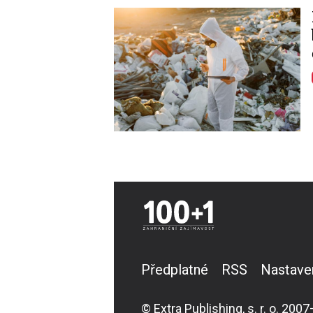
Image
Předplatné
RSS
Nastave
© Extra Publishing, s. r. o. 2