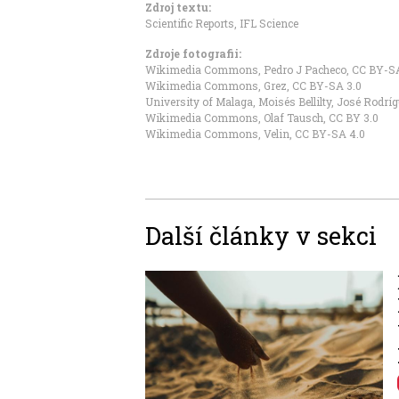
Zdroj textu:
Scientific Reports
,
IFL Science
Zdroje fotografii:
Wikimedia Commons, Pedro J Pacheco
,
CC BY-SA
Wikimedia Commons, Grez
,
CC BY-SA 3.0
University of Malaga, Moisés Bellilty, José Rodr
Wikimedia Commons, Olaf Tausch
,
CC BY 3.0
Wikimedia Commons, Velin
,
CC BY-SA 4.0
Další články v sekci
Image