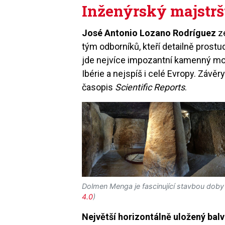
Inženýrský majstr
José Antonio Lozano
Rodríguez
z
tým odborníků, kteří detailně prost
jde nejvíce impozantní kamenný mo
Ibérie a nejspíš i celé Evropy. Záv
časopis
Scientific Reports
.
Dolmen Menga je fascinující stavbou doby
4.0
)
Největší horizontálně uložený bal