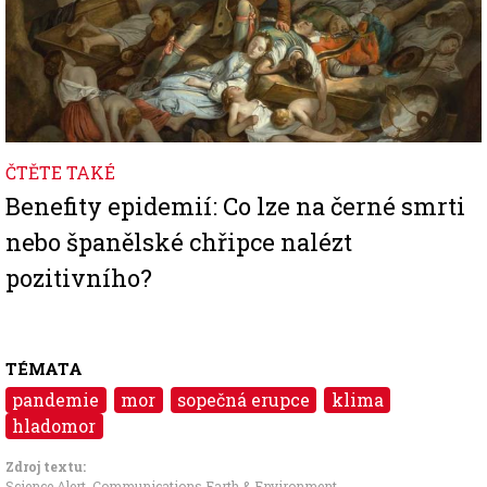
ČTĚTE TAKÉ
Benefity epidemií: Co lze na černé smrti
nebo španělské chřipce nalézt
pozitivního?
TÉMATA
pandemie
mor
sopečná erupce
klima
hladomor
Zdroj textu:
Science Alert
,
Communications Earth & Environment