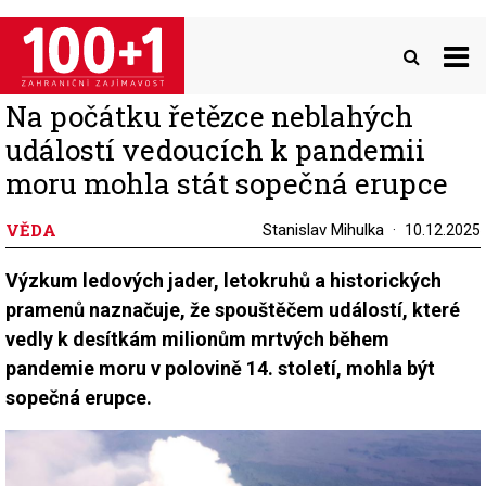
Přejít
k
hlavnímu
obsahu
Na počátku řetězce neblahých
událostí vedoucích k pandemii
moru mohla stát sopečná erupce
VĚDA
Stanislav Mihulka
10.12.2025
Výzkum ledových jader, letokruhů a historických
pramenů naznačuje, že spouštěčem událostí, které
vedly k desítkám milionům mrtvých během
pandemie moru v polovině 14. století, mohla být
sopečná erupce.