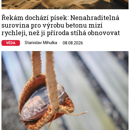
Řekám dochází písek: Nenahraditelná
surovina pro výrobu betonu mizí
rychleji, než ji příroda stíhá obnovovat
Stanislav Mihulka
08.08.2026
VĚDA
Image