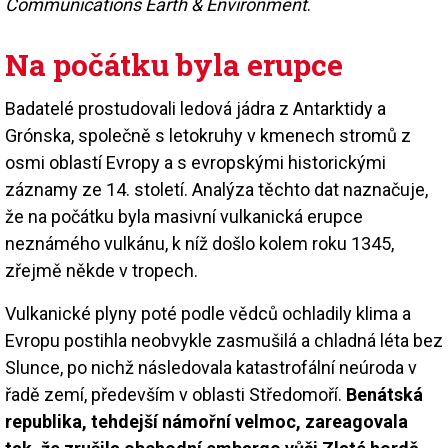
Communications Earth & Environment
.
Na počátku byla erupce
Badatelé prostudovali ledová jádra z Antarktidy a
Grónska, společně s letokruhy v kmenech stromů z
osmi oblastí Evropy a s evropskými historickými
záznamy ze 14. století. Analýza těchto dat naznačuje,
že na počátku byla masivní vulkanická erupce
neznámého vulkánu, k níž došlo kolem roku 1345,
zřejmě někde v tropech.
Vulkanické plyny poté podle vědců ochladily klima a
Evropu postihla neobvykle zasmušilá a chladná léta bez
Slunce, po nichž následovala katastrofální neúroda v
řadě zemí, především v oblasti Středomoří.
Benátská
republika, tehdejší námořní velmoc, zareagovala