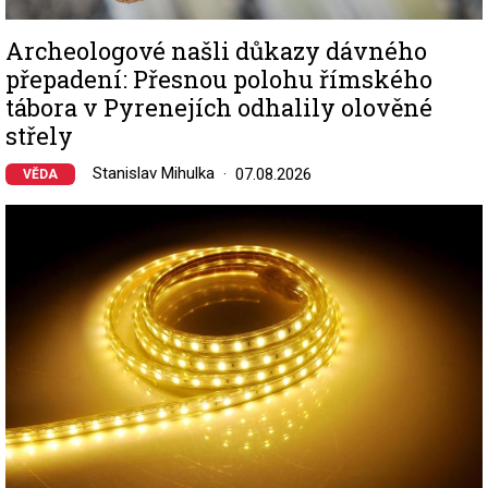
Archeologové našli důkazy dávného
přepadení: Přesnou polohu římského
tábora v Pyrenejích odhalily olověné
střely
Stanislav Mihulka
07.08.2026
VĚDA
Image