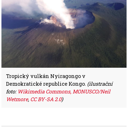
Tropický vulkán Nyiragongo v
Demokratické republice Kongo.
(ilustrační
foto:
Wikimedia Commons, MONUSCO/Neil
Wetmore
,
CC BY-SA 2.0
)