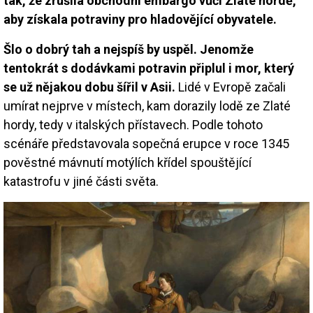
tak, že zrušila obchodní embargo vůči Zlaté hordě,
aby získala potraviny pro hladovějící obyvatele.
Šlo o dobrý tah a nejspíš by uspěl. Jenomže
tentokrát s dodávkami potravin připlul i mor, který
se už nějakou dobu šířil v Asii.
Lidé v Evropě začali
umírat nejprve v místech, kam dorazily lodě ze Zlaté
hordy, tedy v italských přístavech. Podle tohoto
scénáře představovala sopečná erupce v roce 1345
pověstné mávnutí motýlích křídel spouštějící
katastrofu v jiné části světa.
Image