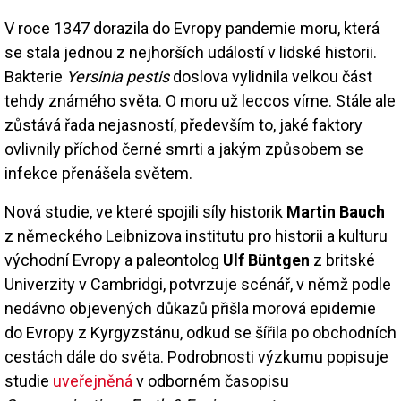
V roce 1347 dorazila do Evropy pandemie moru, která
se stala jednou z nejhorších událostí v lidské historii.
Bakterie
Yersinia pestis
doslova vylidnila velkou část
tehdy známého světa. O moru už leccos víme. Stále ale
zůstává řada nejasností, především to, jaké faktory
ovlivnily příchod černé smrti a jakým způsobem se
infekce přenášela světem.
Nová studie, ve které spojili síly historik
Martin Bauch
z německého Leibnizova institutu pro historii a kulturu
východní Evropy a paleontolog
Ulf Büntgen
z britské
Univerzity v Cambridgi, potvrzuje scénář, v němž podle
nedávno objevených důkazů přišla morová epidemie
do Evropy z Kyrgyzstánu, odkud se šířila po obchodních
cestách dále do světa. Podrobnosti výzkumu popisuje
studie
uveřejněná
v odborném časopisu