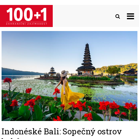
Přejít
k
hlavnímu
obsahu
Image
Indonéské Bali: Sopečný ostrov