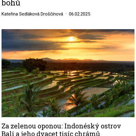
bohů
Kateřina Sedláková Droščínová
06.02.2025
Image
Za zelenou oponou: Indonéský ostrov
Bali a jeho dvacet tisíc chrámů