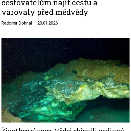
cestovatelům najít cestu a
varovaly před mědvědy
Radomír Dohnal
20.01.2026
Image
Život bez slunce: Vědci objevili podivný