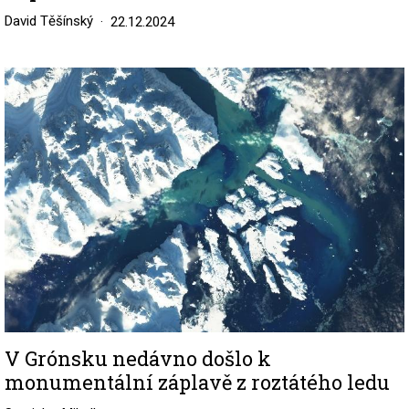
David Těšínský
22.12.2024
Image
V Grónsku nedávno došlo k
monumentální záplavě z roztátého ledu