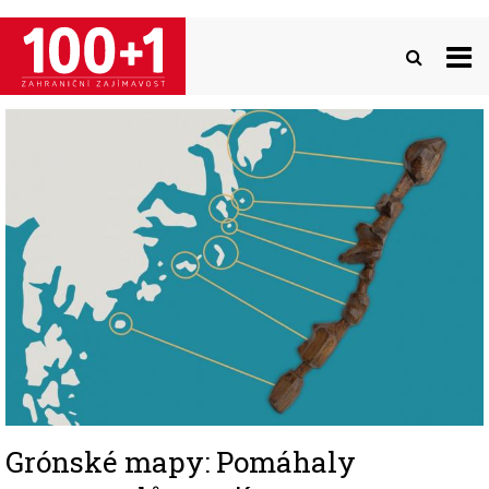
Přejít
k
hlavnímu
obsahu
Image
Grónské mapy: Pomáhaly