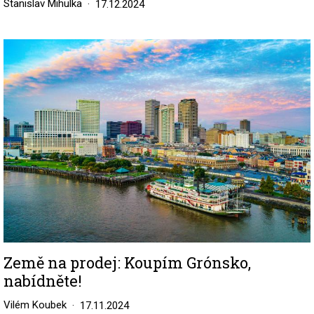
Stanislav Mihulka
17.12.2024
Image
Země na prodej: Koupím Grónsko,
nabídněte!
Vilém Koubek
17.11.2024