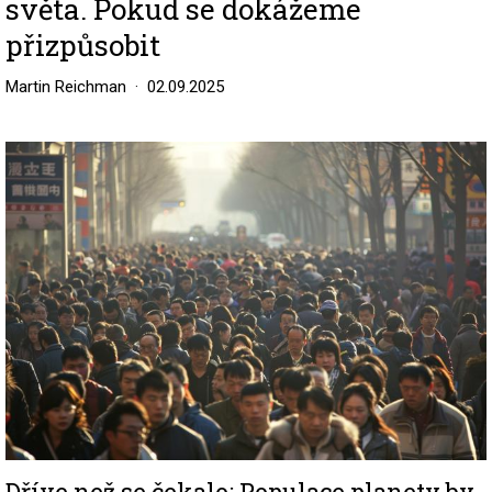
světa. Pokud se dokážeme
přizpůsobit
Martin Reichman
02.09.2025
Image
Dříve než se čekalo: Populace planety by