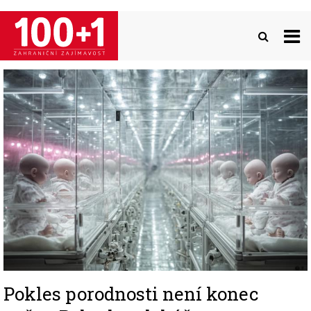
Přejít
k
hlavnímu
obsahu
Image
Pokles porodnosti není konec