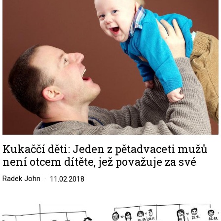
Kukaččí děti: Jeden z pětadvaceti mužů
není otcem dítěte, jež považuje za své
Radek John
11.02.2018
Image