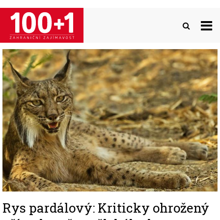
Přejít
k
hlavnímu
obsahu
Image
Rys pardálový: Kriticky ohrožený