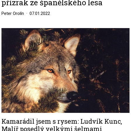
přízrak ze španělského lesa
Peter Orolín
07.01.2022
Image
Kamarádil jsem s rysem: Ludvík Kunc,
Malíř posedlý velkými šelmami