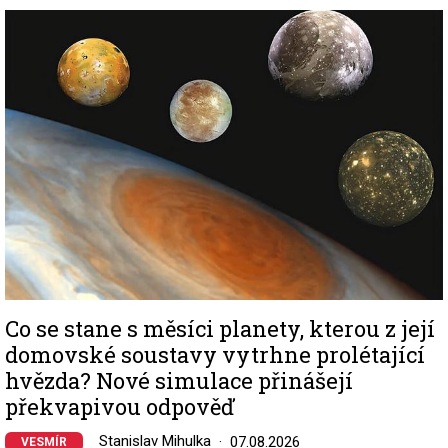
Image
Co se stane s měsíci planety, kterou z její
domovské soustavy vytrhne prolétající
hvězda? Nové simulace přinášejí
překvapivou odpověď
Stanislav Mihulka
07.08.2026
VESMÍR