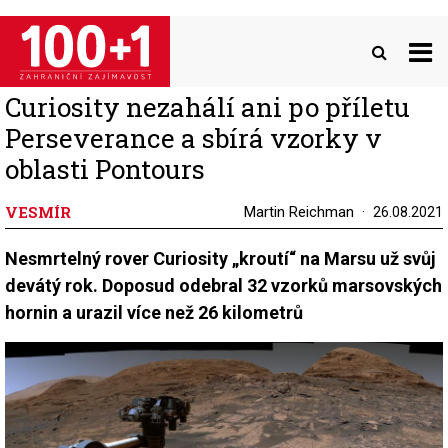
Přejít
k
hlavnímu
obsahu
Curiosity nezahálí ani po příletu
Perseverance a sbírá vzorky v
oblasti Pontours
VESMÍR
Martin Reichman
26.08.2021
Nesmrtelný rover Curiosity „kroutí“ na Marsu už svůj
devátý rok. Doposud odebral 32 vzorků marsovských
hornin a urazil více než 26 kilometrů