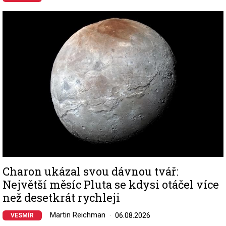
Image
Charon ukázal svou dávnou tvář:
Největší měsíc Pluta se kdysi otáčel více
než desetkrát rychleji
Martin Reichman
06.08.2026
VESMÍR