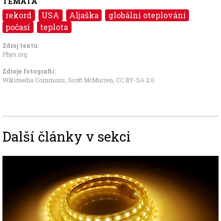
TÉMATA
rekord
USA
Aljaška
globální oteplování
počasí
teplota
Zdroj textu:
Phys.org
Zdroje fotografii:
Wikimedia Commons, Scott McMurren
,
CC BY-SA 2.0
Další články v sekci
Image