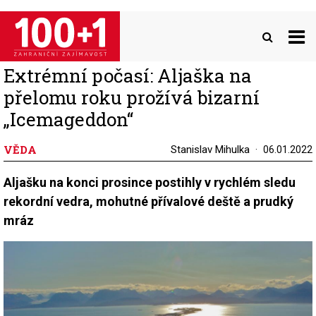
Přejít
k
hlavnímu
obsahu
Extrémní počasí: Aljaška na
přelomu roku prožívá bizarní
„Icemageddon“
VĚDA
Stanislav Mihulka
06.01.2022
Aljašku na konci prosince postihly v rychlém sledu
rekordní vedra, mohutné přívalové deště a prudký
mráz