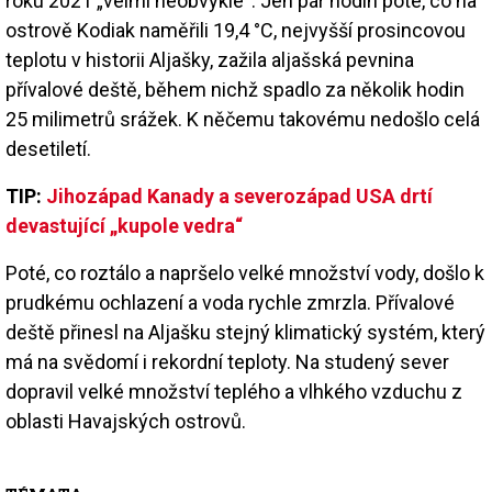
roku 2021 „velmi neobvyklé“. Jen pár hodin poté, co na
ostrově Kodiak naměřili 19,4 °C, nejvyšší prosincovou
teplotu v historii Aljašky, zažila aljašská pevnina
přívalové deště, během nichž spadlo za několik hodin
25 milimetrů srážek. K něčemu takovému nedošlo celá
desetiletí.
TIP:
Jihozápad Kanady a severozápad USA drtí
devastující „kupole vedra“
Poté, co roztálo a napršelo velké množství vody, došlo k
prudkému ochlazení a voda rychle zmrzla. Přívalové
deště přinesl na Aljašku stejný klimatický systém, který
má na svědomí i rekordní teploty. Na studený sever
dopravil velké množství teplého a vlhkého vzduchu z
oblasti Havajských ostrovů.