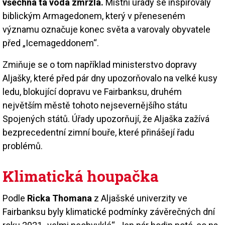
všechna ta voda zmrzla.
Místní úřady se inspirovaly
biblickým Armagedonem, který v přeneseném
významu označuje konec světa a varovaly obyvatele
před „Icemageddonem“.
Zmiňuje se o tom například ministerstvo dopravy
Aljašky, které před pár dny upozorňovalo na velké kusy
ledu, blokující dopravu ve Fairbanksu, druhém
největším městě tohoto nejsevernějšího státu
Spojených států. Úřady upozorňují, že Aljaška zažívá
bezprecedentní zimní bouře, které přinášejí řadu
problémů.
Klimatická houpačka
Podle
Ricka Thomana
z Aljašské univerzity ve
Fairbanksu byly klimatické podmínky závěrečných dní