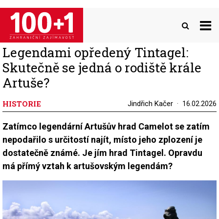
Přejít
k
hlavnímu
obsahu
Legendami opředený Tintagel:
Skutečně se jedná o rodiště krále
Artuše?
HISTORIE
Jindřich Kačer
16.02.2026
Zatímco legendární Artušův hrad Camelot se zatím
nepodařilo s určitostí najít, místo jeho zplození je
dostatečně známé. Je jím hrad Tintagel. Opravdu
má přímý vztah k artušovským legendám?