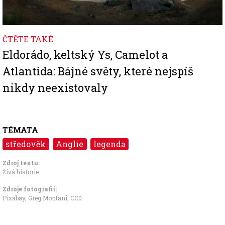
ČTĚTE TAKÉ
Eldorádo, keltský Ys, Camelot a
Atlantida: Bájné světy, které nejspíš
nikdy neexistovaly
TÉMATA
středověk
Anglie
legenda
Zdroj textu:
Živá historie
Zdroje fotografii:
Pixabay, Greg Montani
,
CC0