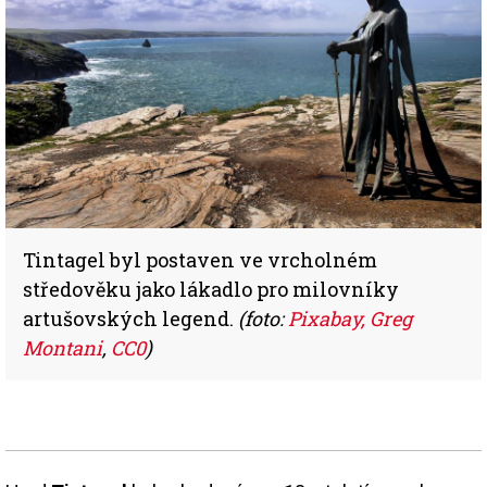
Tintagel byl postaven ve vrcholném
středověku jako lákadlo pro milovníky
artušovských legend.
(foto:
Pixabay, Greg
Montani
,
CC0
)