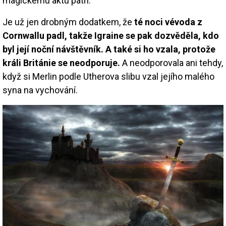
magickému aktu patří.
Je už jen drobným dodatkem, že
té noci vévoda z
Cornwallu padl, takže Igraine se pak dozvěděla, kdo
byl její noční návštěvník. A také si ho vzala, protože
králi Británie se neodporuje.
A neodporovala ani tehdy,
když si Merlin podle Utherova slibu vzal jejího malého
syna na vychování.
Image