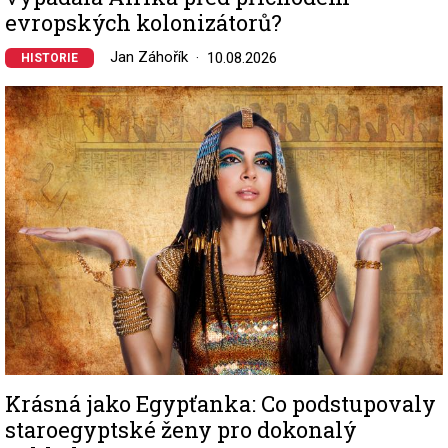
evropských kolonizátorů?
Jan Záhořík
10.08.2026
HISTORIE
Image
Krásná jako Egypťanka: Co podstupovaly
staroegyptské ženy pro dokonalý