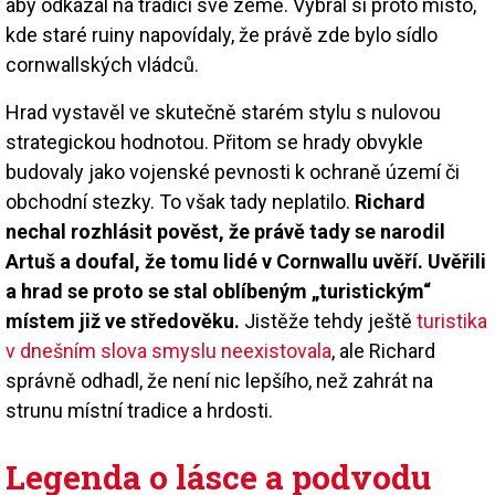
aby odkázal na tradici své země. Vybral si proto místo,
kde staré ruiny napovídaly, že právě zde bylo sídlo
cornwallských vládců.
Hrad vystavěl ve skutečně starém stylu s nulovou
strategickou hodnotou. Přitom se hrady obvykle
budovaly jako vojenské pevnosti k ochraně území či
obchodní stezky. To však tady neplatilo.
Richard
nechal rozhlásit pověst, že právě tady se narodil
Artuš a doufal, že tomu lidé v Cornwallu uvěří. Uvěřili
a hrad se proto se stal oblíbeným „turistickým“
místem již ve středověku.
Jistěže tehdy ještě
turistika
v dnešním slova smyslu neexistovala
, ale Richard
správně odhadl, že není nic lepšího, než zahrát na
strunu místní tradice a hrdosti.
Legenda o lásce a podvodu