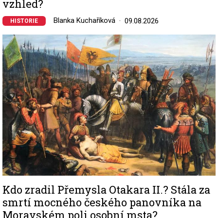
vzhled?
Blanka Kuchaříková
09.08.2026
HISTORIE
Image
Kdo zradil Přemysla Otakara II.? Stála za
smrtí mocného českého panovníka na
Moravském poli osobní msta?