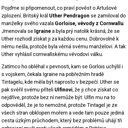
Pojďme si připomenout, co praví pověst o Artušově
zplození. Britský král
Uther Pendragon
se zamiloval do
manželky svého vazala
Gorloise, vévody z Cornwallu
.
Jmenovala se
Igraine
a byla prý natolik krásná, že se
Uther rozhodl získat ji za každou cenu. Dobrovolně k
němu nešla, protože byla věrná svému manželovi. A tak
Uther vyhlásil cornwallskému vévodovi válku.
Zatímco ho obléhal v pevnosti, kam se Gorlois uchýlil i
s vojskem, čekala Igraine na pobřežním hradě
Tintagelu, kde měla být naprosto v bezpečí. Uther se
pak svěřil svému příteli
Ulfinovi
, že ji chce získat co
nejdříve, protože bez ní nemůže být. Ulfin mu na to
odpověděl, že je to nemožné, protože Tintagel je ze
všech stran obklopen mořem a vede tam pouze jediná
cesta úzkým průchodem, který bez problémů uhájí tři