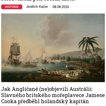
Jindřich Kačer
08.08.2026
HISTORIE
Image
Jak Angličané (ne)objevili Austrálii:
Slavného britského mořeplavece Jamese
Cooka předběhl holandský kapitán