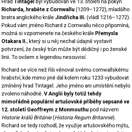
Hrad
Tintagel
byl vybudován ve 13. století na pokyn
Richarda, hraběte z Cornwallu
(1209–1272), mladšího
bratra anglického krále
Jindřicha III.
(vládl 1216–1272).
Pokud vám jméno Richard z Cornwallu něco připomíná,
možná si vzpomenete na českého krále
Přemysla
Otakara II.
, který si u něj nechal údajně vystavit
potvrzení, že český trůn může být dědičný i po ženské
linii. To ovšem s legendou nesouvisí.
Richard se více než říši věnoval svému cornwallskému
hrabství, kde mimo jiné dal kolem roku 1233 vybudovat
zmíněný hrad Tintagel. Jeho jméno ani umístění nebylo
zvoleno náhodně.
V Anglii byly totiž tehdy
mimořádně populární artušovské příběhy sepsané ve
12. století Geoffreym z Monmouthu
pod názvem
Historie králů Británie
(
Historia Regum Britannie
).
Richard se tedy rozhodl, že využije artušovského mýtu,