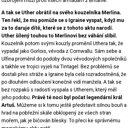
ozbrojení muži proti všech armádám z Británie.
A tak se Uther obrátil na svého kouzelníka Merlina.
Ten řekl, že mu pomůže se s Igraine vyspat, když mu
za to daruje dítě, které se z tohoto aktu narodí.
Uther šílený touhou to Merlinovi bez váhání slíbil.
Kouzelník potom svými kouzly proměnil Uthera tak, že
vypadal jako Gorlois, vévoda z Cornwallu. Sám sebe a
Ulfina proměnil do podoby dvou vévodových společníků
a takhle ve trojici vyjeli na Tintagel. Bez problémů se
dostali přes stráže a Igraine byla celá rozradostněná, že
po dlouhém odloučení konečně vidí manžela. A tak se
bez rozpaků s radostí vyspala s Utherem, který měl
jeho podobu.
Právě té noci byl počat legendární král
Artuš.
Můžeme si k tomu ještě představit silnou bouři a
hrad na pobřežní skále obklopený ze všech stran
mořem, jak je bičován blesky. To přeci ke správnému