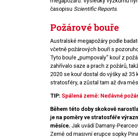
megapožárů. Výsledky výzkumu nyn
časopisu
Scientific Reports
.
Požárové bouře
Australské megapožáry podle badate
včetně požárových bouří s pozoru
Tyto bouře „pumpovaly“ kouř z požá
zahřívalo saze a prach z požárů, tak
2020 se kouř dostal do výšky až 35 k
stratosféry, a zůstal tam až dva měs
TIP:
Spálená země: Nedávné požáry
Během této doby skokově narostla 
je na poměry ve stratosféře výrazn
měsíce.
Jak uvádí Damany-Pearceová,
Země od masivní erupce sopky Pinatu