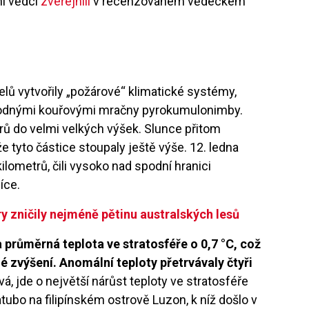
í vědci
zveřejnili
v recenzovaném vědeckém
lů vytvořily „požárové“ klimatické systémy,
hodnými kouřovými mračny pyrokumulonimby.
rů do velmi velkých výšek. Slunce přitom
že tyto částice stoupaly ještě výše. 12. ledna
ilometrů, čili vysoko nad spodní hranici
íce.
 zničily nejméně pětinu australských lesů
průměrná teplota ve stratosféře o 0,7 °C, což
é zvýšení. Anomální teploty přetrvávaly čtyři
 jde o největší nárůst teploty ve stratosféře
bo na filipínském ostrově Luzon, k níž došlo v