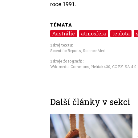
roce 1991.
TÉMATA
Austrálie
atmosféra
teplota
Zdroj textu:
Scientific Reports
,
Science Alert
Zdroje fotografii:
Wikimedia Commons, Helitak430
,
CC BY-SA 4.0
Další články v sekci
Image