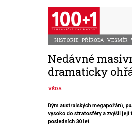
Přejít
k
hlavnímu
obsahu
HISTORIE
PŘÍRODA
VESMÍR
Nedávné masivní
dramaticky ohřá
VĚDA
Dým australských megapožárů, pus
vysoko do stratosféry a zvýšil její
posledních 30 let