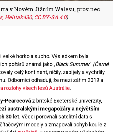
erra v Novém Jižním Walesu, prosinec
 Helitak430
,
CC BY-SA 4.0
)
ii velké horko a sucho. Výsledkem byla
ních požárů známá jako „
Black Summer
“
(Černé
y celý kontinent, ničily, zabíjely a vychrlily
 Odborníci odhadují, že mezi zářím 2019 a
a rozlohy všech lesů Austrálie
.
ny-Pearceová
z britské Exeterské univerzity,
mezi australskými megapožáry a největším
h 30 let
. Vědci porovnali satelitní data s
očítačovými modely a zmapovali pohyb kouře z