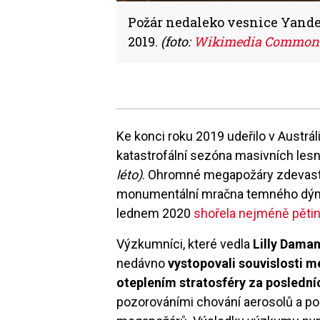
Požár nedaleko vesnice Yand
2019.
(foto:
Wikimedia Commons,
Ke konci roku 2019 udeřilo v Austrál
katastrofální sezóna masivních les
léto)
. Ohromné megapožáry zdevastoval
monumentální mračna temného dýmu.
lednem 2020
shořela nejméně pětin
Výzkumníci, které vedla
Lilly Dama
nedávno
vystopovali souvislosti 
oteplením stratosféry za posledníc
pozorováními chování aerosolů a p