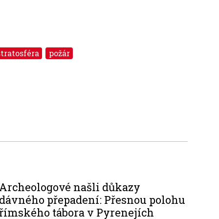
stratosféra
požár
Archeologové našli důkazy
dávného přepadení: Přesnou polohu
římského tábora v Pyrenejích