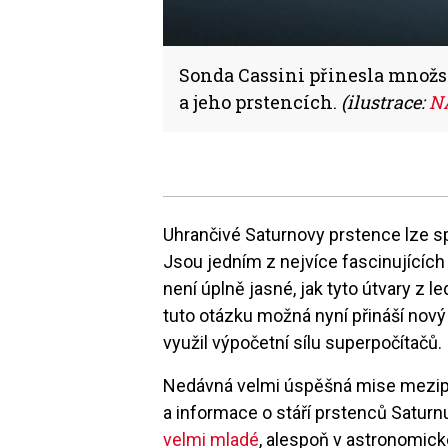
Sonda Cassini přinesla množs
a jeho prstencích.
(ilustrace:
N
Uhrančivé Saturnovy prstence lze s
Jsou jedním z nejvíce fascinujícíc
není úplně jasné, jak tyto útvary z 
tuto otázku možná nyní přináší nov
využil výpočetní sílu superpočítačů.
Nedávná velmi úspěšná mise mezip
a informace o stáří prstenců Saturn
velmi mladé
, alespoň v astronomick