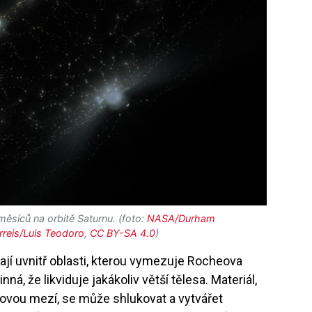
ěsíců na orbitě Saturnu. (foto:
NASA/Durham
rreis/Luis Teodoro
,
CC BY-SA 4.0
)
jí uvnitř oblasti, kterou vymezuje Rocheova
nná, že likviduje jakákoliv větší tělesa. Materiál,
ovou mezí, se může shlukovat a vytvářet