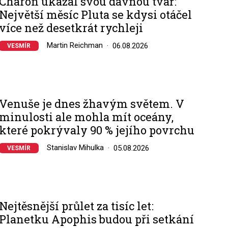
Charon ukázal svou dávnou tvář:
Největší měsíc Pluta se kdysi otáčel
více než desetkrát rychleji
Martin Reichman
06.08.2026
VESMÍR
Venuše je dnes žhavým světem. V
minulosti ale mohla mít oceány,
které pokrývaly 90 % jejího povrchu
Stanislav Mihulka
05.08.2026
VESMÍR
Nejtěsnější průlet za tisíc let:
Planetku Apophis budou při setkání