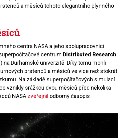
u prstenců a měsíců tohoto elegantního plynného
ěsíců
ného centra NASA a jeho spolupracovníci
ké superpočítačové centrum
Distributed Research
) na Durhamské univerzitě. Díky tomu mohli
urnových prstenců a měsíců ve více než stokrát
ýzkumu. Na základě superpočítačových simulací
ce vznikly srážkou dvou měsíců před několika
 vědců NASA
zveřejnil
odborný časopis