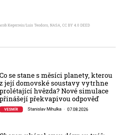
cob Kegerreis/Luis Teodoro
,
NASA
,
CC BY 4.0 DEED
Co se stane s měsíci planety, kterou
z její domovské soustavy vytrhne
prolétající hvězda? Nové simulace
přinášejí překvapivou odpověď
Stanislav Mihulka
07.08.2026
VESMÍR