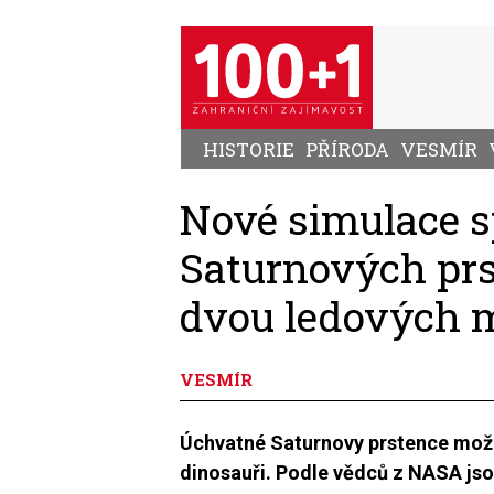
Přejít
k
hlavnímu
obsahu
HISTORIE
PŘÍRODA
VESMÍR
Nové simulace s
Saturnových prs
dvou ledových 
VESMÍR
Úchvatné Saturnovy prstence možn
dinosauři. Podle vědců z NASA js