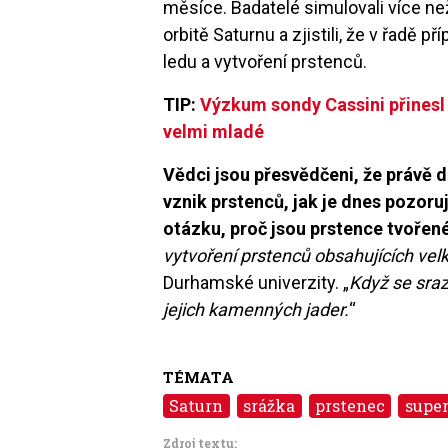
měsíce. Badatelé simulovali více n
orbitě Saturnu a zjistili, že v řadě
ledu a vytvoření prstenců.
TIP:
Výzkum sondy Cassini přinesl
velmi mladé
Vědci jsou přesvědčeni, že právě 
vznik prstenců, jak je dnes pozoru
otázku, proč jsou prstence tvořen
vytvoření prstenců obsahujících vel
Durhamské univerzity. „
Když se srazí
jejich kamenných jader.
“
TÉMATA
Saturn
srážka
prstenec
super
Zdroj textu: