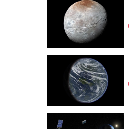
Image
Image
Image