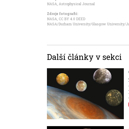
NASA
,
Astrophysical Journal
Zdroje fotografii:
NASA
,
CC BY 4.0 DEED
NASA/Durham University/Glasgow University/Ja
Další články v sekci
Image