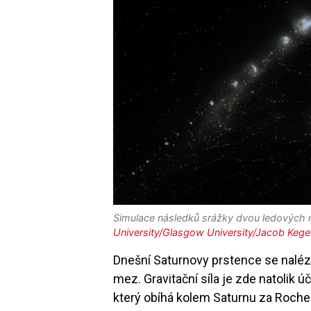
Simulace následků srážky dvou ledových m
University/Glasgow University/Jacob Kege
Dnešní Saturnovy prstence se naléza
mez. Gravitační síla je zde natolik úči
který obíhá kolem Saturnu za Roche