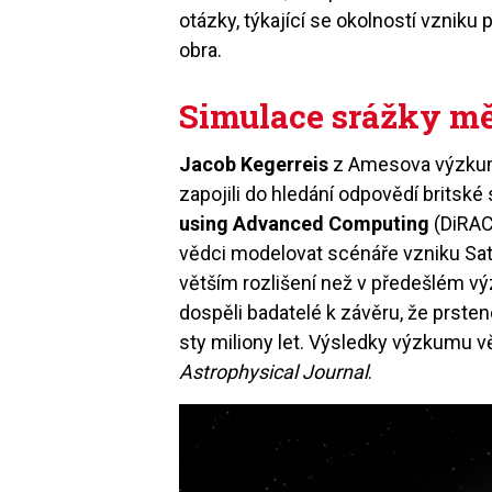
otázky, týkající se okolností vznik
obra.
Simulace srážky m
Jacob Kegerreis
z Amesova výzkum
zapojili do hledání odpovědí brits
using Advanced Computing
(DiRAC
vědci modelovat scénáře vzniku Sat
větším rozlišení než v předešlém v
dospěli badatelé k závěru, že
prsten
sty miliony let. Výsledky výzkumu
Astrophysical Journal
.