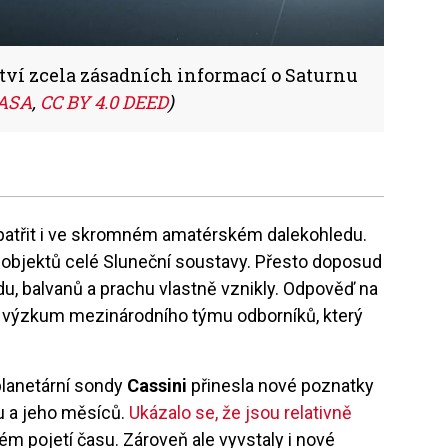
tví zcela zásadních informací o Saturnu
ASA
,
CC BY 4.0 DEED
)
patřit i ve skromném amatérském dalekohledu.
h objektů celé Sluneční soustavy. Přesto doposud
ledu, balvanů a prachu vlastně vznikly. Odpověď na
ý výzkum mezinárodního týmu odborníků, který
lanetární sondy
Cassini
přinesla nové poznatky
u a jeho měsíců.
Ukázalo se, že jsou relativně
ém pojetí času. Zároveň ale vyvstaly i nové