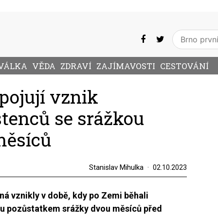
VÁLKA
VĚDA
ZDRAVÍ
ZAJÍMAVOSTI
CESTOVÁNÍ
pojují vznik
tenců se srážkou
měsíců
Stanislav Mihulka
02.10.2023
á vznikly v době, kdy po Zemi běhali
ou pozůstatkem srážky dvou měsíců před