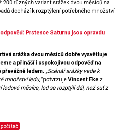
ež 200 různých variant srážek dvou měsíců na
 případů dochází k rozptýlení potřebného množství
 odpověď: Prstence Saturnu jsou opravdu
drtivá srážka dvou měsíců dobře vysvětluje
jeme a přináší i uspokojivou odpověď na
é převážně ledem.
„Scénář srážky vede k
ké množství ledu,“
potvrzuje
Vincent Eke
z
 ledové měsíce, led se rozptýlí dál, než suť z
počítač