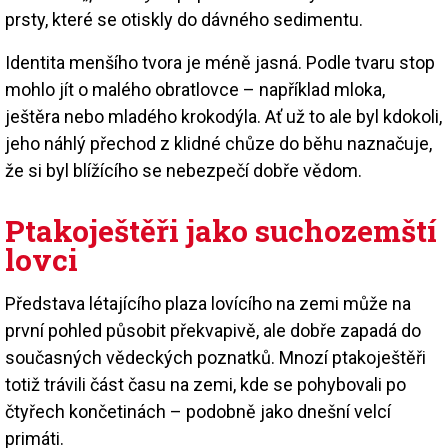
prsty, které se otiskly do dávného sedimentu.
Identita menšího tvora je méně jasná. Podle tvaru stop
mohlo jít o malého obratlovce – například mloka,
ještěra nebo mladého krokodýla. Ať už to ale byl kdokoli,
jeho náhlý přechod z klidné chůze do běhu naznačuje,
že si byl blížícího se nebezpečí dobře vědom.
Ptakoještěři jako suchozemští
lovci
Představa létajícího plaza lovícího na zemi může na
první pohled působit překvapivě, ale dobře zapadá do
současných vědeckých poznatků. Mnozí ptakoještěři
totiž trávili část času na zemi, kde se pohybovali po
čtyřech končetinách – podobně jako dnešní velcí
primáti.