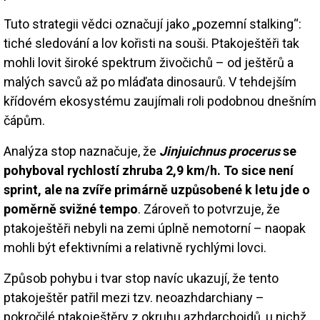
Tuto strategii vědci označují jako „pozemní stalking“:
tiché sledování a lov kořisti na souši. Ptakoještěři tak
mohli lovit široké spektrum živočichů – od ještěrů a
malých savců až po mláďata dinosaurů. V tehdejším
křídovém ekosystému zaujímali roli podobnou dnešním
čápům.
Analýza stop naznačuje, že
Jinjuichnus procerus
se
pohyboval rychlostí zhruba 2,9 km/h. To sice není
sprint, ale na zvíře primárně uzpůsobené k letu jde o
poměrně svižné tempo
. Zároveň to potvrzuje, že
ptakoještěři nebyli na zemi úplně nemotorní – naopak
mohli být efektivními a relativně rychlými lovci.
Způsob pohybu i tvar stop navíc ukazují, že tento
ptakoještěr patřil mezi tzv. neoazhdarchiany –
pokročilé ptakoještěry z okruhu azhdarchoidů, u nichž