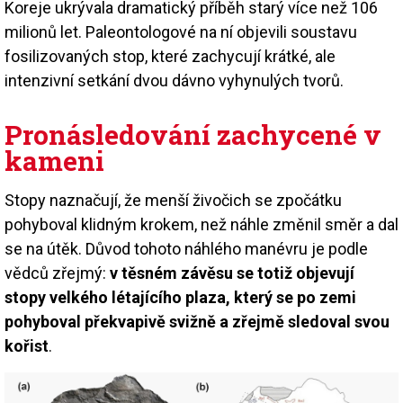
Koreje ukrývala dramatický příběh starý více než 106
milionů let. Paleontologové na ní objevili soustavu
fosilizovaných stop, které zachycují krátké, ale
intenzivní setkání dvou dávno vyhynulých tvorů.
Pronásledování zachycené v
kameni
Stopy naznačují, že menší živočich se zpočátku
pohyboval klidným krokem, než náhle změnil směr a dal
se na útěk. Důvod tohoto náhlého manévru je podle
vědců zřejmý:
v těsném závěsu se totiž objevují
stopy velkého létajícího plaza, který se po zemi
pohyboval překvapivě svižně a zřejmě sledoval svou
kořist
.
Image