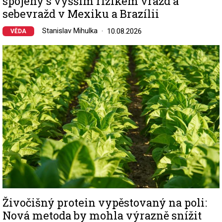
spojeny s vyšším rizikem vražd a
sebevražd v Mexiku a Brazílii
Stanislav Mihulka
10.08.2026
VĚDA
Image
Živočišný protein vypěstovaný na poli:
Nová metoda by mohla výrazně snížit