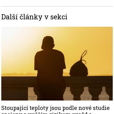
Další články v sekci
Image
Stoupající teploty jsou podle nové studie