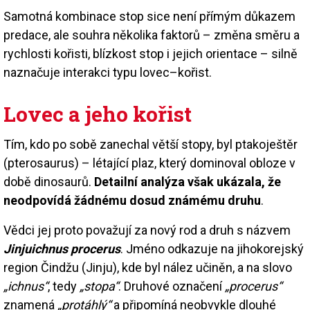
Samotná kombinace stop sice není přímým důkazem
predace, ale souhra několika faktorů – změna směru a
rychlosti kořisti, blízkost stop i jejich orientace – silně
naznačuje interakci typu lovec–kořist.
Lovec a jeho kořist
Tím, kdo po sobě zanechal větší stopy, byl ptakoještěr
(pterosaurus) – létající plaz, který dominoval obloze v
době dinosaurů.
Detailní analýza však ukázala, že
neodpovídá žádnému dosud známému druhu
.
Vědci jej proto považují za nový rod a druh s názvem
Jinjuichnus procerus
. Jméno odkazuje na jihokorejský
region Čindžu (Jinju), kde byl nález učiněn, a na slovo
„ichnus“
, tedy
„stopa“
. Druhové označení
„procerus“
znamená
„protáhlý“
a připomíná neobvykle dlouhé