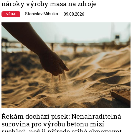
nároky výroby masa na zdroje
Stanislav Mihulka
09.08.2026
VĚDA
Image
Řekám dochází písek: Nenahraditelná
surovina pro výrobu betonu mizí
rychleji, než ji příroda stíhá obnovovat