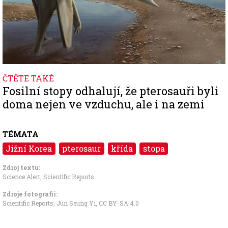
ČTĚTE TAKÉ
Fosilní stopy odhalují, že pterosauři byli
doma nejen ve vzduchu, ale i na zemi
TÉMATA
Jižní Korea
pterosaur
křída
stopa
Zdroj textu:
Science Alert
,
Scientific Reports
Zdroje fotografii:
Scientific Reports, Jun Seung Yi
,
CC BY-SA 4.0