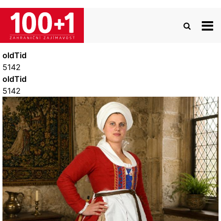
Přejít
k
hlavnímu
obsahu
oldTid
5142
oldTid
5142
Image