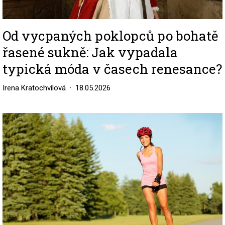
Od vycpaných poklopců po bohatě
řasené sukně: Jak vypadala
typická móda v časech renesance?
Irena Kratochvílová
18.05.2026
Image