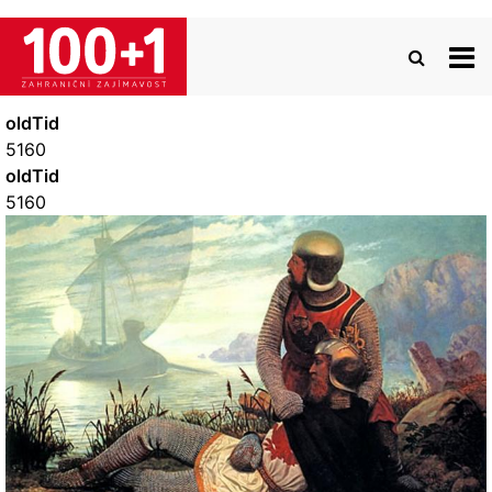
Přejít
k
hlavnímu
obsahu
oldTid
5160
oldTid
5160
Image