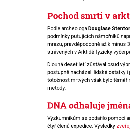
Pochod smrti v ark
Podle archeologa
Douglase Stento
podmínky putujících námořníků napr
mrazu, pravděpodobně až k minus 30
strávených v Arktidě fyzicky vyčerpa
Dlouhá desetiletí zůstával osud vý
postupně nacházeli lidské ostatky i
totožnost mrtvých však bylo téměř
metody.
DNA odhaluje jmén
Výzkumníkům se podařilo pomocí ana
čtyř členů expedice. Výsledky
zveře