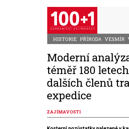
Přejít
k
hlavnímu
obsahu
HISTORIE
PŘÍRODA
VESMÍR
Moderní analýz
téměř 180 letech
dalších členů tr
expedice
ZAJÍMAVOSTI
Kosterní pozůstatky nalezené v k