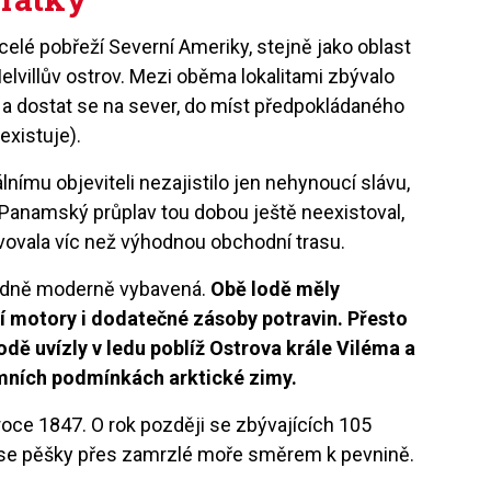
elé pobřeží Severní Ameriky, stejně jako oblast
elvillův ostrov. Mezi oběma lokalitami zbývalo
 a dostat se na sever, do míst předpokládaného
existuje).
nímu objeviteli nezajistilo jen nehynoucí slávu,
 Panamský průplav tou dobou ještě neexistoval,
vovala víc než výhodnou obchodní trasu.
ádně moderně vybavená.
Obě lodě měly
ní motory i dodatečné zásoby potravin. Přesto
odě uvízly v ledu poblíž Ostrova krále Viléma a
mních podmínkách arktické zimy.
oce 1847. O rok později se zbývajících 105
t se pěšky přes zamrzlé moře směrem k pevnině.