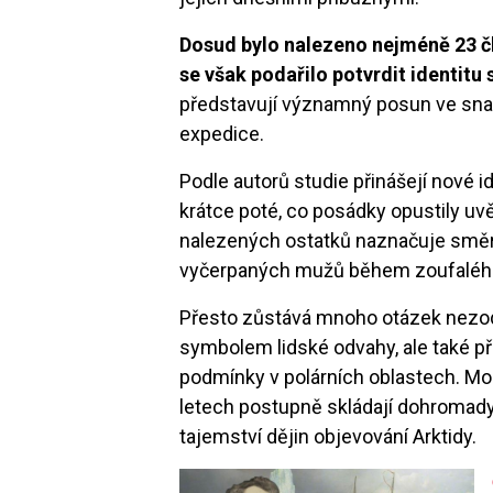
Dosud bylo nalezeno nejméně 23 čl
se však podařilo potvrdit identitu 
představují významný posun ve sna
expedice.
Podle autorů studie přinášejí nové 
krátce poté, co posádky opustily u
nalezených ostatků naznačuje směr
vyčerpaných mužů během zoufalého 
Přesto zůstává mnoho otázek nezo
symbolem lidské odvahy, ale také p
podmínky v polárních oblastech. Mo
letech postupně skládají dohromady
tajemství dějin objevování Arktidy.
Image