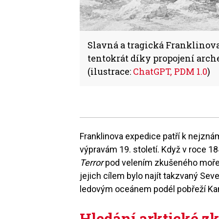
Slavná a tragická Franklinova
tentokrát díky propojení arch
(ilustrace:
ChatGPT, PDM 1.0
)
Franklinova expedice patří k nejzná
výpravám 19. století. Když v roce 18
Terror
pod velením zkušeného moř
jejich cílem bylo najít takzvaný Se
ledovým oceánem podél pobřeží Ka
Hledání arktické z