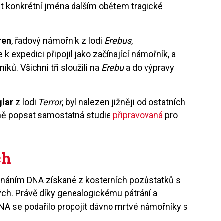
it konkrétní jména dalším obětem tragické
ren
, řadový námořník z lodi
Erebus
,
se k expedici připojil jako začínající námořník, a
níků. Všichni tři sloužili na
Erebu
a do výpravy
glar
z lodi
Terror
, byl nalezen jižněji od ostatních
ně popsat samostatná studie
připravovaná
pro
ch
ovnáním DNA získané z kosterních pozůstatků s
ých. Právě díky genealogickému pátrání a
 se podařilo propojit dávno mrtvé námořníky s