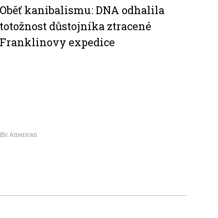
Oběť kanibalismu: DNA odhalila
totožnost důstojníka ztracené
Franklinovy expedice
ific American