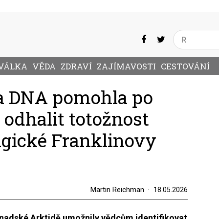
VÁLKA
VĚDA
ZDRAVÍ
ZAJÍMAVOSTI
CESTOVÁNÍ
a DNA pomohla po
 odhalit totožnost
agické Franklinovy
Martin Reichman
18.05.2026
anadské Arktidě umožnily vědcům identifikovat