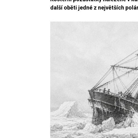
další oběti jedné z největších polár