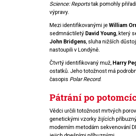
Science: Reports
tak pomohly přiřad
výpravy.
Mezi identifikovanými je
William Or
sedmnáctiletý
David Young
, který 
John Bridgens
, sluha nižších důstoj
nastoupili v Londýně.
Čtvrtý identifikovaný muž,
Harry Pe
ostatků. Jeho totožnost má podrob
časopis
Polar Record
.
Pátrání po potomcí
Vědci určili totožnost mrtvých por
genetickými vzorky žijících příbuzn
moderním metodám sekvenování DNA
jejich dnešními příbuznými.