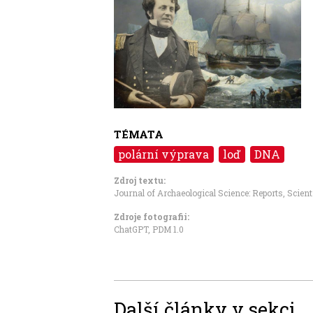
TÉMATA
polární výprava
loď
DNA
Zdroj textu:
Journal of Archaeological Science: Reports
,
Scient
Zdroje fotografii:
ChatGPT, PDM 1.0
Další články v sekci