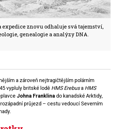
 expedice znovu odhaluje svá tajemství,
eologie, genealogie a analýzy DNA.
mějším a zároveň nejtragičtějším polárním
45 vypluly britské lodě
HMS Erebus
a
HMS
eplavce
Johna Franklina
do kanadské Arktidy,
verozápadní průjezd – cestu vedoucí Severním
nady.
kratky