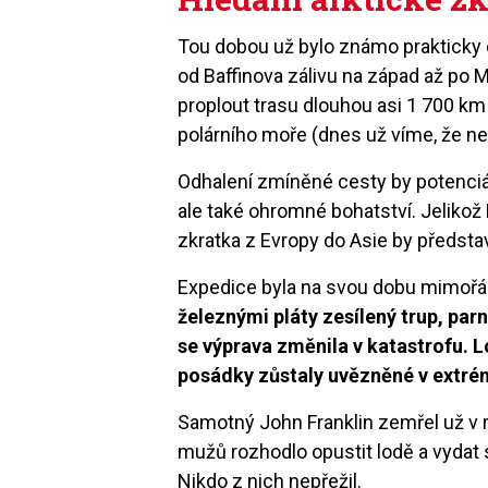
Tou dobou už bylo známo prakticky c
od Baffinova zálivu na západ až po M
proplout trasu dlouhou asi 1 700 km
polárního moře (dnes už víme, že ne
Odhalení zmíněné cesty by potenciál
ale také ohromné bohatství. Jelikož
zkratka z Evropy do Asie by předsta
Expedice byla na svou dobu mimoř
železnými pláty zesílený trup, par
se výprava změnila v katastrofu. L
posádky zůstaly uvězněné v extré
Samotný John Franklin zemřel už v r
mužů rozhodlo opustit lodě a vyda
Nikdo z nich nepřežil.