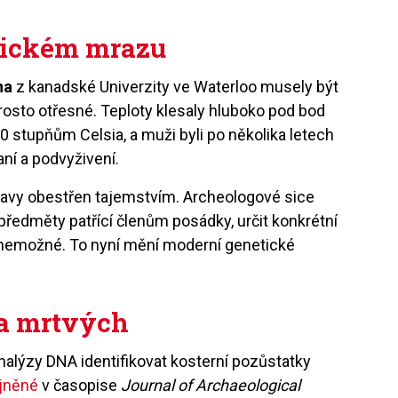
tickém mrazu
na
z kanadské Univerzity ve Waterloo musely být
osto otřesné. Teploty klesaly hluboko pod bod
 stupňům Celsia, a muži byli po několika letech
ní a podvyživení.
pravy obestřen tajemstvím. Archeologové sice
 předměty patřící členům posádky, určit konkrétní
 nemožné. To nyní mění moderní genetické
a mrtvých
lýzy DNA identifikovat kosterní pozůstatky
jněné
v časopise
Journal of Archaeological