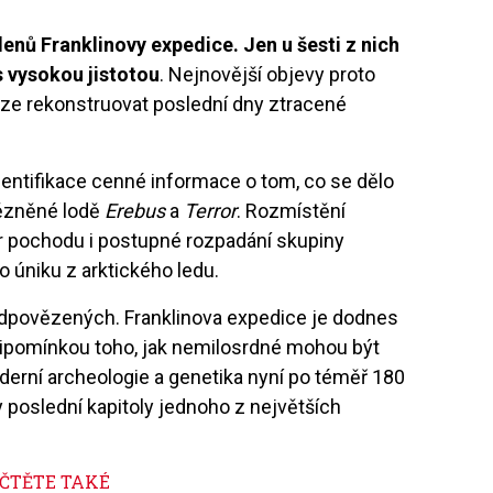
enů Franklinovy expedice. Jen u šesti z nich
s vysokou jistotou
. Nejnovější objevy proto
ze rekonstruovat poslední dny ztracené
identifikace cenné informace o tom, co se dělo
vězněné lodě
Erebus
a
Terror
. Rozmístění
 pochodu i postupné rozpadání skupiny
úniku z arktického ledu.
dpovězených. Franklinova expedice je dodnes
řipomínkou toho, jak nemilosrdné mohou být
derní archeologie a genetika nyní po téměř 180
 poslední kapitoly jednoho z největších
ČTĚTE TAKÉ