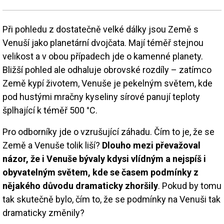
Při pohledu z dostatečně velké dálky jsou Země s
Venuší jako planetární dvojčata. Mají téměř stejnou
velikost a v obou případech jde o kamenné planety.
Bližší pohled ale odhaluje obrovské rozdíly – zatímco
Země kypí životem, Venuše je pekelným světem, kde
pod hustými mračny kyseliny sírové panují teploty
šplhající k téměř 500 °C.
Pro odborníky jde o vzrušující záhadu. Čím to je, že se
Země a Venuše tolik liší?
Dlouho mezi převažoval
názor, že i Venuše bývaly kdysi vlídným a nejspíš i
obyvatelným světem, kde se časem podmínky z
nějakého důvodu dramaticky zhoršily
. Pokud by tomu
tak skutečně bylo, čím to, že se podmínky na Venuši tak
dramaticky změnily?