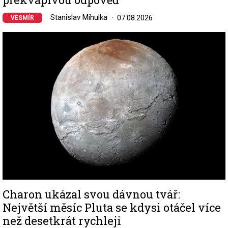
Stanislav Mihulka
07.08.2026
VESMÍR
Image
Charon ukázal svou dávnou tvář:
Největší měsíc Pluta se kdysi otáčel více
než desetkrát rychleji