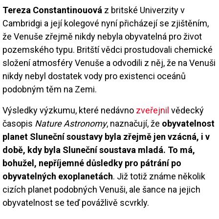
Tereza Constantinouová
z britské Univerzity v
Cambridgi a její kolegové nyní přicházejí se zjištěním,
že Venuše zřejmě nikdy nebyla obyvatelná pro život
pozemského typu. Britští vědci prostudovali chemické
složení atmosféry Venuše a odvodili z něj, že na Venuši
nikdy nebyl dostatek vody pro existenci oceánů
podobným těm na Zemi.
Výsledky výzkumu, které nedávno
zveřejnil
vědecký
časopis
Nature Astronomy
, naznačují, že
obyvatelnost
planet Sluneční soustavy byla zřejmě jen vzácná, i v
době, kdy byla Sluneční soustava mladá. To má,
bohužel, nepříjemné důsledky pro pátrání po
obyvatelných exoplanetách
. Již totiž známe několik
cizích planet podobných Venuši, ale šance na jejich
obyvatelnost se teď povážlivě scvrkly.