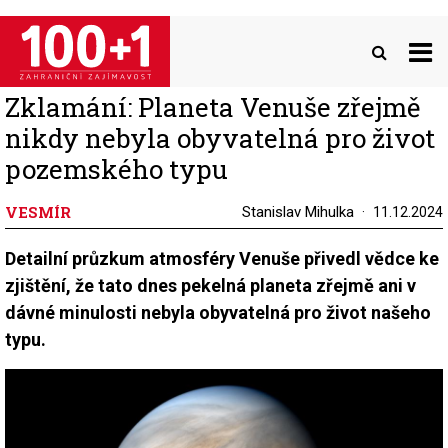
Přejít
k
hlavnímu
obsahu
Zklamání: Planeta Venuše zřejmě
nikdy nebyla obyvatelná pro život
pozemského typu
VESMÍR
Stanislav Mihulka
11.12.2024
Detailní průzkum atmosféry Venuše přivedl vědce ke
zjištění, že tato dnes pekelná planeta zřejmě ani v
dávné minulosti nebyla obyvatelná pro život našeho
typu.