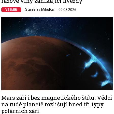
rázové vlny zanikající hvězdy
Stanislav Mihulka
09.08.2026
VESMÍR
Image
Mars září i bez magnetického štítu: Vědci
na rudé planetě rozlišují hned tři typy
polárních září