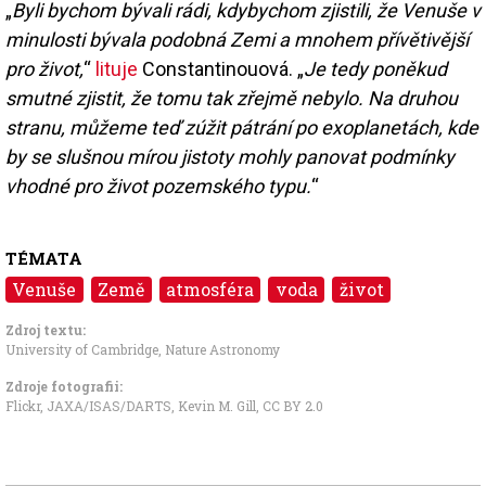
„
Byli bychom bývali rádi, kdybychom zjistili, že Venuše v
minulosti bývala podobná Zemi a mnohem přívětivější
pro život,
“
lituje
Constantinouová. „
Je tedy poněkud
smutné zjistit, že tomu tak zřejmě nebylo. Na druhou
stranu, můžeme teď zúžit pátrání po exoplanetách, kde
by se slušnou mírou jistoty mohly panovat podmínky
vhodné pro život pozemského typu.
“
TÉMATA
Venuše
Země
atmosféra
voda
život
Zdroj textu:
University of Cambridge
,
Nature Astronomy
Zdroje fotografii:
Flickr, JAXA/ISAS/DARTS, Kevin M. Gill
,
CC BY 2.0