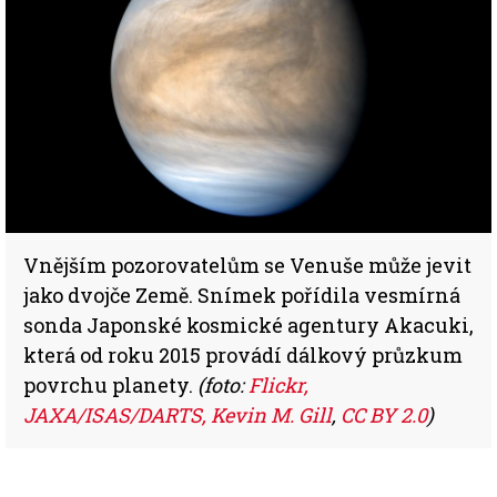
Vnějším pozorovatelům se Venuše může jevit
jako dvojče Země. Snímek pořídila vesmírná
sonda Japonské kosmické agentury Akacuki,
která od roku 2015 provádí dálkový průzkum
povrchu planety.
(foto:
Flickr,
JAXA/ISAS/DARTS, Kevin M. Gill
,
CC BY 2.0
)