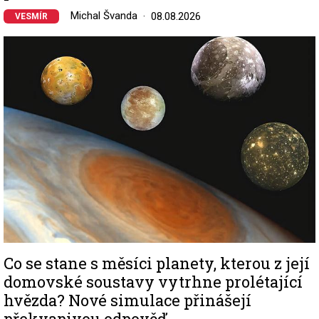
Michal Švanda
08.08.2026
VESMÍR
Image
Co se stane s měsíci planety, kterou z její
domovské soustavy vytrhne prolétající
hvězda? Nové simulace přinášejí
překvapivou odpověď