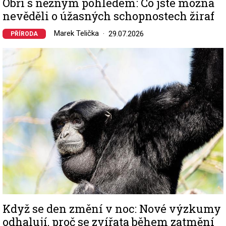
Obři s něžným pohledem: Co jste možná
nevěděli o úžasných schopnostech žiraf
Marek Telička
29.07.2026
PŘÍRODA
Image
Když se den změní v noc: Nové výzkumy
odhalují, proč se zvířata během zatmění