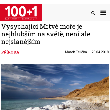
Přejít
k
hlavnímu
obsahu
Vysychající Mrtvé moře je
nejhlubším na světě, není ale
nejslanějším
PŘÍRODA
Marek Telička
20.04.2018