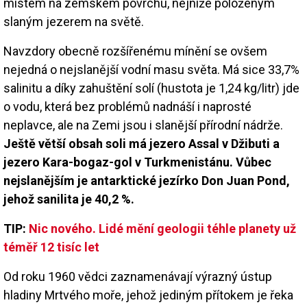
místem na zemském povrchu, nejníže položeným
slaným jezerem na světě.
Navzdory obecně rozšířenému mínění se ovšem
nejedná o nejslanější vodní masu světa. Má sice 33,7%
salinitu a díky zahuštění solí (hustota je 1,24 kg/litr) jde
o vodu, která bez problémů nadnáší i naprosté
neplavce, ale na Zemi jsou i slanější přírodní nádrže.
Ještě větší obsah soli má jezero Assal v Džibuti a
jezero Kara-bogaz-gol v Turkmenistánu. Vůbec
nejslanějším je
antarktické jezírko
Don Juan Pond,
jehož sanilita je 40,2 %.
TIP:
Nic nového. Lidé mění geologii téhle planety už
téměř 12 tisíc let
Od roku 1960 vědci zaznamenávají výrazný ústup
hladiny Mrtvého moře, jehož jediným přítokem je řeka