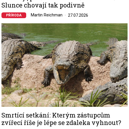
Slunce chovají tak podivně
Martin Reichman
27.07.2026
PŘÍRODA
Image
Smrtící setkání: Kterým zástupcům
zvířecí říše je lépe se zdaleka vyhnout?