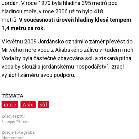
Jordán. V roce 1970 byla hladina 395 metrů pod
hladinou moře, v roce 2006 už to bylo 418
metrů.
V současnosti úroveň hladiny klesá tempem
1,4 metru za rok.
V květnu 2009 Jordánsko oznámilo záměr převést do
Mrtvého moře vodu z Akabského zálivu v Rudém moři.
Voda by byla částečně zbavována soli a získaná pitná
voda by sloužila jordánskému hospodářství. Izrael
vyjádřil záměru svou podporu.
TÉMATA
moře
Asie
sůl
Zdroj textu:
časopis Příroda
Zdroje fotografii:
Shutterstock