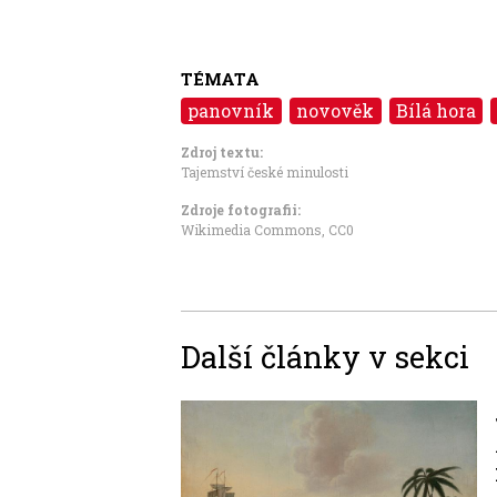
TÉMATA
panovník
novověk
Bílá hora
Zdroj textu:
Tajemství české minulosti
Zdroje fotografii:
Wikimedia Commons
,
CC0
Další články v sekci
Image