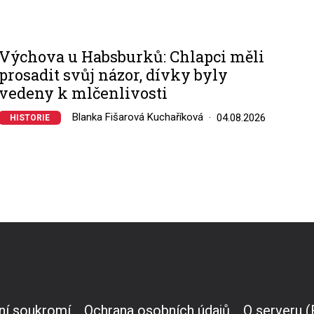
Výchova u Habsburků: Chlapci měli
prosadit svůj názor, dívky byly
vedeny k mlčenlivosti
Blanka Fišarová Kuchaříková
04.08.2026
HISTORIE
ní soukromí
Ochrana osobních údajů
O serveru 