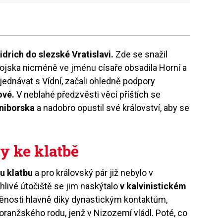
ridrich do slezské Vratislavi.
Zde se snažil
vojska nicméně ve jménu císaře obsadila Horní a
yjednávat s Vídní, začali ohledně podpory
ové.
V neblahé předzvěsti věcí příštích se
aniborska
a nadobro opustil své království, aby se
y ke klatbě
u klatbu
a pro královský pár již nebylo v
livé útočiště se jim naskýtalo
v kalvinistickém
nosti hlavně díky dynastickým kontaktům,
oranžského rodu, jenž v Nizozemí vládl. Poté, co