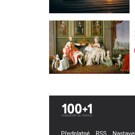
Image
Předplatné
RSS
Nastave