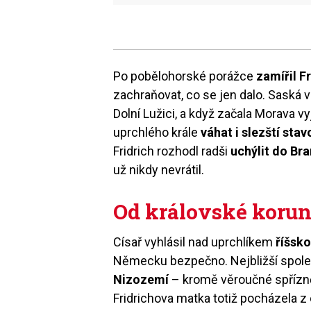
Po pobělohorské porážce
zamířil F
zachraňovat, co se jen dalo. Saská 
Dolní Lužici, a když začala Morava v
uprchlého krále
váhat i slezští stav
Fridrich rozhodl radši
uchýlit do Br
už nikdy nevrátil.
Od královské korun
Císař vyhlásil nad uprchlíkem
říšsko
Německu bezpečno. Nejbližší spoleh
Nizozemí
– kromě věroučné spřízně
Fridrichova matka totiž pocházela z 