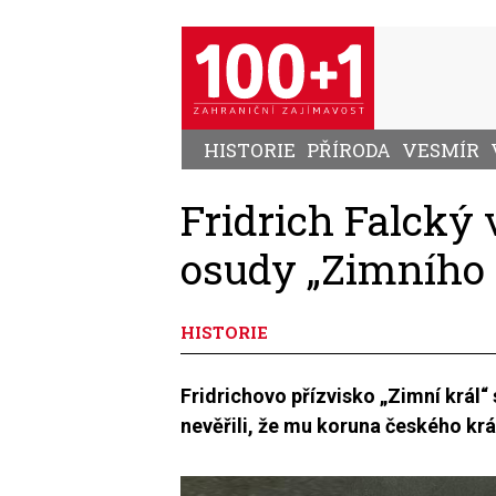
Přejít
k
hlavnímu
obsahu
HISTORIE
PŘÍRODA
VESMÍR
Fridrich Falcký 
osudy „Zimního 
HISTORIE
Fridrichovo přízvisko „Zimní král“ 
nevěřili, že mu koruna českého kr