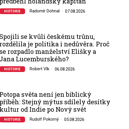
předběhl holandský kapitán
Radomír Dohnal
07.08.2026
HISTORIE
Spojili se kvůli českému trůnu,
rozdělila je politika i nedůvěra. Proč
se rozpadlo manželství Elišky a
Jana Lucemburského?
Robert Vlk
06.08.2026
HISTORIE
Potopa světa není jen biblický
příběh: Stejný mýtus sdílely desítky
kultur od Indie po Nový svět
Rudolf Pokorný
05.08.2026
HISTORIE