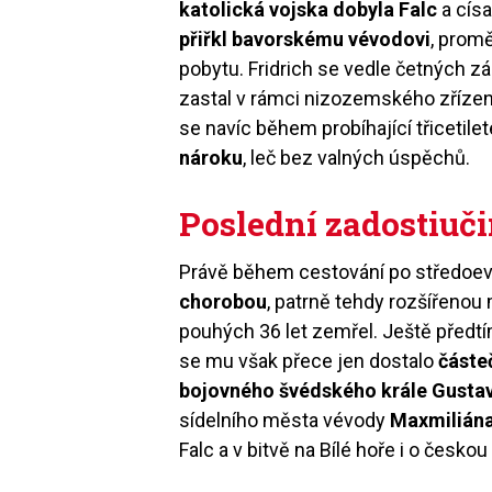
katolická vojska dobyla Falc
a císa
přiřkl bavorskému vévodovi
, promě
pobytu. Fridrich se vedle četných 
zastal v rámci nizozemského zřízen
se navíc během probíhající třicetilet
nároku
, leč bez valných úspěchů.
Poslední zadostiuč
Právě během cestování po středoevr
chorobou
, patrně tehdy rozšířenou
pouhých 36 let zemřel. Ještě před
se mu však přece jen dostalo
částe
bojovného švédského krále Gusta
sídelního města vévody
Maxmilián
Falc a v bitvě na Bílé hoře i o českou