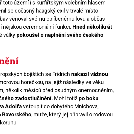
ř toto území i s kurfiřtským volebním hlasem
nil se dočasný haagský exil v trvalé místo
zábav věnoval svému oblíbenému lovu a občas
í nějakou ceremoniální funkci.
Hned několikrát
é války
pokoušel o naplnění svého českého
inění
opských bojištích se Fridrich
nakazil vážnou
 morovou horečkou, na jejíž následky ve věku
tím, několik měsíců před osudným onemocněním,
čného zadostiučinění.
Mohl totiž
po boku
va Adolfa
vstoupit do dobytého Mnichova,
a Bavorského
, muže, který jej připravil o rodovou
 korunu.