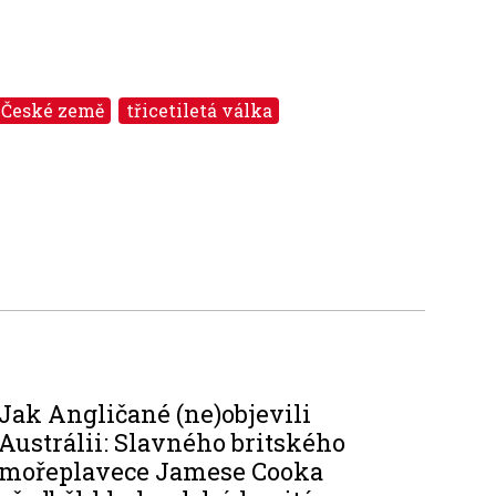
České země
třicetiletá válka
Jak Angličané (ne)objevili
Austrálii: Slavného britského
mořeplavece Jamese Cooka