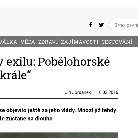
VÁLKA
VĚDA
ZDRAVÍ
ZAJÍMAVOSTI
CESTOVÁNÍ
v exilu: Pobělohorské
krále“
Jiří Jordánek
10.03.2016
se objevilo ještě za jeho vlády. Mnozí již tehdy
ále zůstane na dlouho