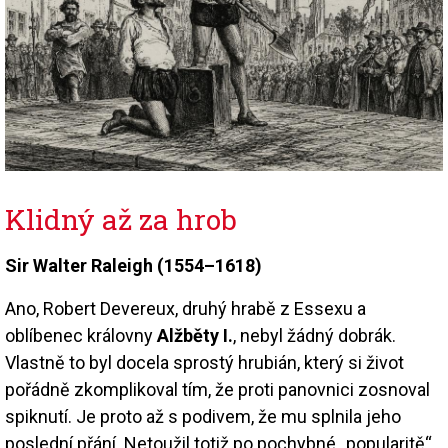
Klidný až za hrob
Sir Walter Raleigh (1554–1618)
Ano, Robert Devereux, druhý hrabě z Essexu a
oblíbenec královny
Alžběty I.
, nebyl žádný dobrák.
Vlastně to byl docela sprostý hrubián, který si život
pořádně zkomplikoval tím, že proti panovnici zosnoval
spiknutí. Je proto až s podivem, že mu splnila jeho
poslední přání. Netoužil totiž po pochybné „popularitě“