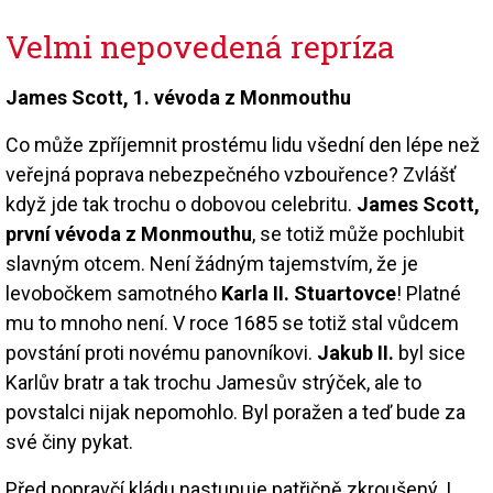
Velmi nepovedená repríza
James Scott, 1. vévoda z Monmouthu
Co může zpříjemnit prostému lidu všední den lépe než
veřejná poprava nebezpečného vzbouřence? Zvlášť
když jde tak trochu o dobovou celebritu.
James Scott,
první vévoda z Monmouthu
, se totiž může pochlubit
slavným otcem. Není žádným tajemstvím, že je
levobočkem samotného
Karla II. Stuartovce
! Platné
mu to mnoho není. V roce 1685 se totiž stal vůdcem
povstání proti novému panovníkovi.
Jakub II.
byl sice
Karlův bratr a tak trochu Jamesův strýček, ale to
povstalci nijak nepomohlo. Byl poražen a teď bude za
své činy pykat.
Před popravčí kládu nastupuje patřičně zkroušený. I