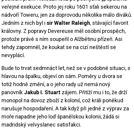
veřejné exekuce. Proto jej roku 1601 sťali sekerou na
nádvoří Toweru, jen za doprovodu několika málo diváků.
Jedním z nich byl i
sir Walter Raleigh
, stávající favorit
královny. Z popravy Devereuxe měl osobní prospěch,
protože právě s ním soupeřil o Alžbětinu přízeň. Asi
tehdy zapomněl, že koukat se na cizí neštěstí se
nevyplácí.
Bude to trvat sedmnáct let, než se v podobné situaci, s
hlavou na špalku, objeví on sám. Poměry u dvora se
totiž hodně změní, a o jeho rady už nemá nový
panovník
Jakub I. Stuart
zájem. Přitíží mu i to, že drží
monopol na dovoz zboží z kolonií, což králi poněkud
narušuje hospodaření. A tak když při jedné z výprav za
moře napadne jeho loď španělskou kolonii, žádá si
madridský velvyslanec satisfakci.