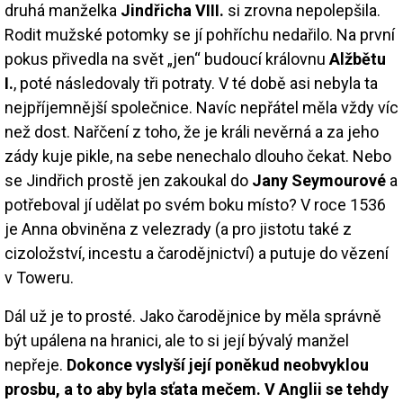
druhá manželka
Jindřicha VIII.
si zrovna nepolepšila.
Rodit mužské potomky se jí pohříchu nedařilo. Na první
pokus přivedla na svět „jen“ budoucí královnu
Alžbětu
I.
, poté následovaly tři potraty. V té době asi nebyla ta
nejpříjemnější společnice. Navíc nepřátel měla vždy víc
než dost. Nařčení z toho, že je králi nevěrná a za jeho
zády kuje pikle, na sebe nenechalo dlouho čekat. Nebo
se Jindřich prostě jen zakoukal do
Jany Seymourové
a
potřeboval jí udělat po svém boku místo? V roce 1536
je Anna obviněna z velezrady (a pro jistotu také z
cizoložství, incestu a čarodějnictví) a putuje do vězení
v Toweru.
Dál už je to prosté. Jako čarodějnice by měla správně
být upálena na hranici, ale to si její bývalý manžel
nepřeje.
Dokonce vyslyší její poněkud neobvyklou
prosbu, a to aby byla sťata mečem. V Anglii se tehdy