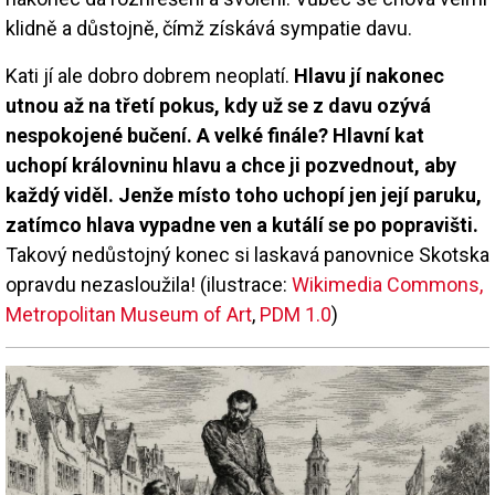
klidně a důstojně, čímž získává sympatie davu.
Kati jí ale dobro dobrem neoplatí.
Hlavu jí nakonec
utnou až na třetí pokus, kdy už se z davu ozývá
nespokojené bučení. A velké finále? Hlavní kat
uchopí královninu hlavu a chce ji pozvednout, aby
každý viděl. Jenže místo toho uchopí jen její paruku,
zatímco hlava vypadne ven a kutálí se po popravišti.
Takový nedůstojný konec si laskavá panovnice Skotska
opravdu nezasloužila! (ilustrace:
Wikimedia Commons,
Metropolitan Museum of Art
,
PDM 1.0
)