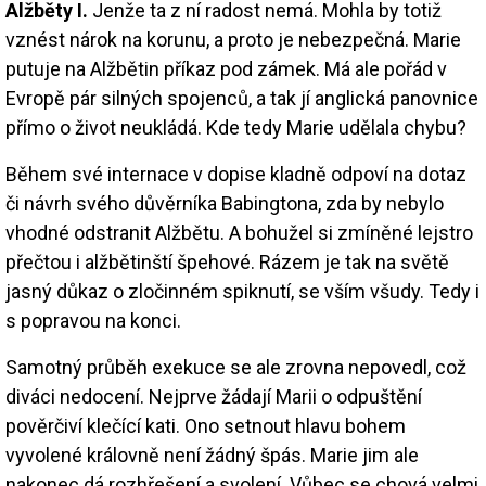
Alžběty I.
Jenže ta z ní radost nemá.
Mohla by totiž
vznést nárok na korunu, a proto je nebezpečná. Marie
putuje na Alžbětin příkaz pod zámek. Má ale pořád v
Evropě pár silných spojenců, a tak jí anglická panovnice
přímo o život neukládá. Kde tedy Marie udělala chybu?
Během své internace v dopise kladně odpoví na dotaz
či návrh svého důvěrníka Babingtona, zda by nebylo
vhodné odstranit Alžbětu. A bohužel si zmíněné lejstro
přečtou i alžbětinští špehové. Rázem je tak na světě
jasný důkaz o zločinném spiknutí, se vším všudy. Tedy i
s popravou na konci.
Samotný průběh exekuce se ale zrovna nepovedl, což
diváci nedocení. Nejprve žádají Marii o odpuštění
pověrčiví klečící kati. Ono setnout hlavu bohem
vyvolené královně není žádný špás. Marie jim ale
nakonec dá rozhřešení a svolení. Vůbec se chová velmi