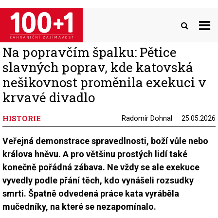
Přejít
k
hlavnímu
obsahu
Na popravčím špalku: Pětice
slavných poprav, kde katovská
nešikovnost proměnila exekuci v
krvavé divadlo
HISTORIE
Radomír Dohnal
25.05.2026
Veřejná demonstrace spravedlnosti, boží vůle nebo
králova hněvu. A pro většinu prostých lidí také
konečně pořádná zábava. Ne vždy se ale exekuce
vyvedly podle přání těch, kdo vynášeli rozsudky
smrti. Špatně odvedená práce kata vyráběla
mučedníky, na které se nezapomínalo.