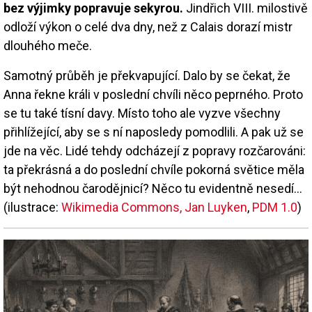
bez výjimky popravuje sekyrou.
Jindřich VIII. milostivě
odloží výkon o celé dva dny, než z Calais dorazí mistr
dlouhého meče.
Samotný průběh je překvapující. Dalo by se čekat, že
Anna řekne králi v poslední chvíli něco peprného. Proto
se tu také tísní davy. Místo toho ale vyzve všechny
přihlížející, aby se s ní naposledy pomodlili. A pak už se
jde na věc. Lidé tehdy odcházejí z popravy rozčarováni:
ta překrásná a do poslední chvíle pokorná světice měla
být nehodnou čarodějnicí? Něco tu evidentně nesedí…
(ilustrace:
Wikimedia Commons, Jan Luyken
,
PDM 1.0
)