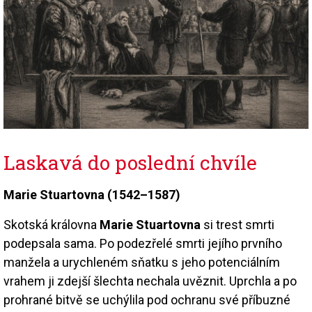
Laskavá do poslední chvíle
Marie Stuartovna (1542–1587)
Skotská královna
Marie Stuartovna
si trest smrti
podepsala sama. Po podezřelé smrti jejího prvního
manžela a urychleném sňatku s jeho potenciálním
vrahem ji zdejší šlechta nechala uvěznit. Uprchla a po
prohrané bitvě se uchýlila pod ochranu své příbuzné