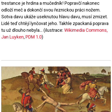
trestance je hrdina a mučedník! Popravčí nakonec
odloží meč a dokončí svou řeznickou práci nožem.
Sotva davu ukáže useknutou hlavu davu, musí zmizet.
Lidé teď chtějí lynčovat jeho. Takhle zpackaná poprava
tu už dlouho nebyla… (ilustrace:
Wikimedia Commons,
Jan Luyken
,
PDM 1.0
)
Image