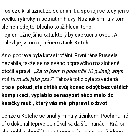
Posléze král uznal, že se unáhlil, a spokojí se tedy jen s
vcelku rytířským setnutím hlavy. Náznak smíru v tom
ale nehledejte. Dlouho totiž hledal toho
nejnemožnějšího kata, který by exekuci provedl. A
nalezl jej v muži jménem
Jack Ketch
.
Ano, poprava byla katastrofální. První rána Russela
nezabila, takže se na svého popravčího rozzlobeně
otočil a pravil:
„Za to jsem ti podstrčil 10 guinejí, abys
mě tu mučil jako psa?
“ Taková totiž byla zavedená
praxe:
pokud jste chtěli svůj konec odbýt bez větších
komplikací, vyplatilo se nasypat něco málo do
kasičky muži, který vás měl připravit o život.
Jenže u Ketche se snahy minuly účinkem. Pochmurné
dílo dokonal teprve po několika dalších ranách. Král si
ale mohl blahopřát. Za utrpení zrádce nenesl žádnou