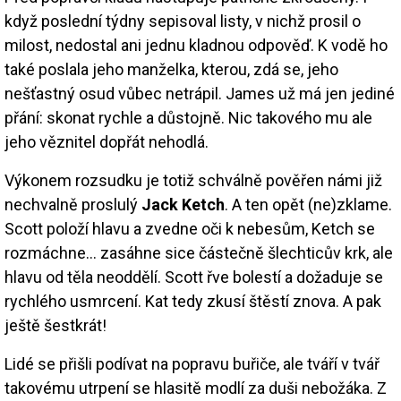
když poslední týdny sepisoval listy, v nichž prosil o
milost, nedostal ani jednu kladnou odpověď. K vodě ho
také poslala jeho manželka, kterou, zdá se, jeho
nešťastný osud vůbec netrápil. James už má jen jediné
přání: skonat rychle a důstojně. Nic takového mu ale
jeho věznitel dopřát nehodlá.
Výkonem rozsudku je totiž schválně pověřen námi již
nechvalně proslulý
Jack Ketch
. A ten opět (ne)zklame.
Scott položí hlavu a zvedne oči k nebesům, Ketch se
rozmáchne… zasáhne sice částečně šlechticův krk, ale
hlavu od těla neoddělí. Scott řve bolestí a dožaduje se
rychlého usmrcení. Kat tedy zkusí štěstí znova. A pak
ještě šestkrát!
Lidé se přišli podívat na popravu buřiče, ale tváří v tvář
takovému utrpení se hlasitě modlí za duši nebožáka. Z