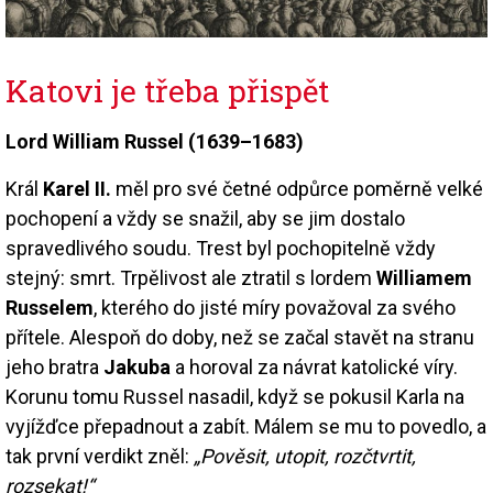
Katovi je třeba přispět
Lord William Russel (1639–1683)
Král
Karel II.
měl pro své četné odpůrce poměrně velké
pochopení a vždy se snažil, aby se jim dostalo
spravedlivého soudu. Trest byl pochopitelně vždy
stejný: smrt. Trpělivost ale ztratil s lordem
Williamem
Russelem
, kterého do jisté míry považoval za svého
přítele. Alespoň do doby, než se začal stavět na stranu
jeho bratra
Jakuba
a horoval za návrat katolické víry.
Korunu tomu Russel nasadil, když se pokusil Karla na
vyjížďce přepadnout a zabít. Málem se mu to povedlo, a
tak první verdikt zněl:
„Pověsit, utopit, rozčtvrtit,
rozsekat!“