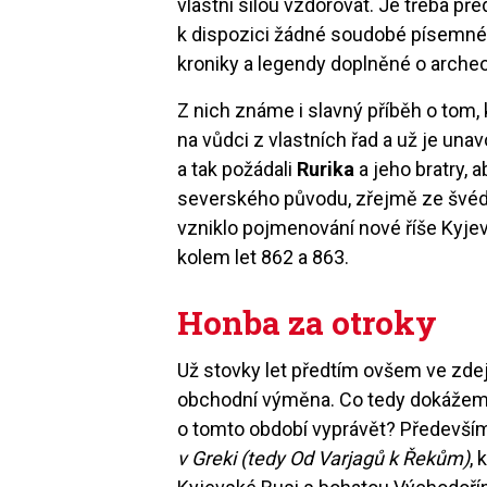
vlastní silou vzdorovat. Je třeba př
k dispozici žádné soudobé písemné
kroniky a legendy doplněné o archeo
Z nich známe i slavný příběh o tom
na vůdci z vlastních řad a už je una
a tak požádali
Rurika
a jeho bratry, a
severského původu, zřejmě ze šv
vzniklo pojmenování nové říše Kyjev
kolem let 862 a 863.
Honba za otroky
Už stovky let předtím ovšem ve zdej
obchodní výměna. Co tedy dokážem
o tomto období vyprávět? Předevš
v Greki (tedy Od Varjagů k Řekům)
, 