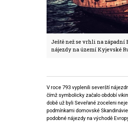
Ještě než se vrhli na západní
nájezdy na území Kyjevské Rusi
V roce 793 vyplenili severští nájezd
čímž symbolicky začalo období viki
době už byli Seveřané zoceleni nej
podmínkami domovské Skandinávie, a
podobné nájezdy na východě Evropy 