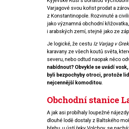
Kyjevské Rusi s bohatou Východořím
Varjagové svou kořist prodat a záro
z Konstantinopole. Rozvinuté a civi
jako významná obchodní křižovatka, 
i arabských zemí, stejně jako ze zá
Je logické, že cestu
Iz Varjag v Grek
karavany ze všech koutů světa, kte
severu, nebo odtud naopak něco od
nabídnout? Obvykle se uvádí vosk,
byli bezpochyby otroci, protože li
nejcennější komoditou
.
Obchodní stanice L
A jak asi probíhaly loupežné nájezd
dlouhé lodě dostaly z Baltského mo
břehu, u ústí řeky Volchov, se nac