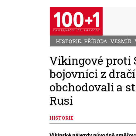
Přejít
k
hlavnímu
obsahu
HISTORIE
PŘÍRODA
VESMÍR
Vikingové proti
bojovníci z dračí
obchodovali a st
Rusi
HISTORIE
Vikinské nájezdy původně směřova