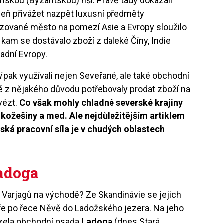
skou (Byzantskou) říší. Právě tady dokázali
veň přivážet nazpět luxusní předměty
lizované město na pomezí Asie a Evropy sloužilo
kam se dostávalo zboží z daleké Číny, Indie
padní Evropy.
i
pak využívali nejen Seveřané, ale také obchodní
ré z nějakého důvodu potřebovaly prodat zboží na
vézt.
Co však mohly chladné severské krajiny
 kožešiny a med. Ale nejdůležitějším artiklem
dská pracovní síla je v chudých oblastech
adoga
y Varjagů na východě? Ze Skandinávie se jejich
ře po řece Něvě do Ladožského jezera. Na jeho
házela obchodní osada
Ladoga
(dnes Stará