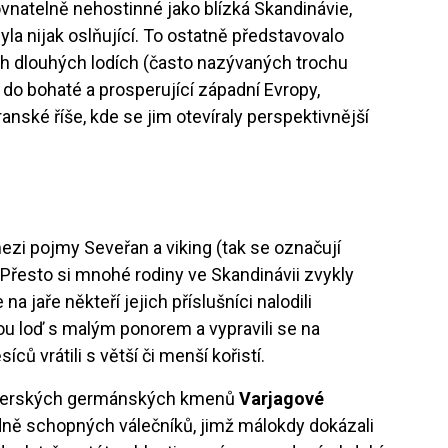
rovnatelně nehostinné jako blízká Skandinávie,
yla nijak oslňující. To ostatně představovalo
ch dlouhých lodích (často nazývaných trochu
ž do bohaté a prosperující západní Evropy,
anské říše, kde se jim otevíraly perspektivnější
ezi pojmy Seveřan a viking (tak se označují
). Přesto si mnohé rodiny ve Skandinávii zvykly
 na jaře někteří jejich příslušníci nalodili
ou loď s malým ponorem a vypravili se na
ců vrátili s větší či menší kořistí.
severských germánských kmenů
Varjagové
ádně schopných válečníků, jimž málokdy dokázali