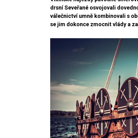
drsní Seveřané osvojovali dovednos
válečnictví umně kombinovali s ob
se jim dokonce zmocnit vlády a za