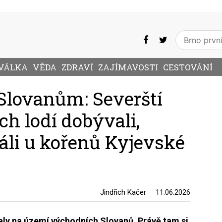
VÁLKA
VĚDA
ZDRAVÍ
ZAJÍMAVOSTI
CESTOVÁNÍ
 Slovanům: Severští
ch lodí dobývali,
áli u kořenů Kyjevské
Jindřich Kačer
11.06.2026
ly na území východních Slovanů. Právě tam si