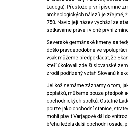
Ladoga). Přestože první písemné zmí
archeologických nálezů je zřejmé, ž
750. Navíc její název vychází ze sta
setkáváme právě i v oné první zmínc
Severské germánské kmeny se tedy v
došlo pravděpodobně ve spolupráci
však můžeme předpokládat, že Skandi
kteří úkolovali zdejší slovanské ze
zrodil podřízený vztah Slovanů k e
Jelikož nemáme záznamy o tom, jak
poplatků, můžeme pouze předpoklá
obchodnických spolků. Ostatně Lado
pouze jako obchodní stanice, strateg
mohli plavit Varjagové dál do vnitr
břehu ležela další obchodní osada