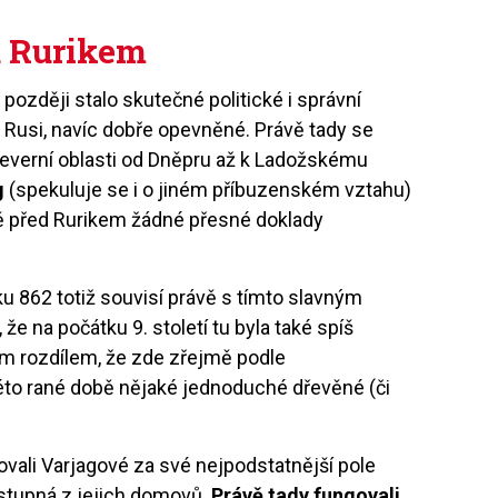
d Rurikem
později stalo skutečné politické i správní
 Rusi, navíc dobře opevněné. Právě tady se
 severní oblasti od Dněpru až k Ladožskému
g
(spekuluje se i o jiném příbuzenském vztahu)
ě před Rurikem žádné přesné doklady
u 862 totiž souvisí právě s tímto slavným
e na počátku 9. století tu byla také spíš
tím rozdílem, že zde zřejmě podle
této rané době nějaké jednoduché dřevěné (či
vali Varjagové za své nejpodstatnější pole
stupná z jejich domovů.
Právě tady fungovali