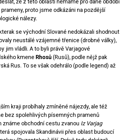
edeslat, že z této oblasti nemáme pro dané období
 prameny, proto jsme odkázáni na pozdější
logické nálezy.
, kterak se východní Slované nedokázali shodnout
vovaly neustálé vzájemné třenice (drobné války),
by jim vládli. A to byli právě Varjagové
édského kmene
Rhosů
(Rusů), podle nějž pak
ská Rus. To se však odehrálo (podle legend) až
ším kraji probíhaly zmíněné nájezdy, ale též
e bez spolehlivých písemných pramenů
ím známe obchodní cestu zvanou
Iz Varjag
která spojovala Skandinávii přes oblast budoucí