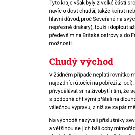
Tyto kraje však byly z velké části s
navíc o dost chudší, takže kořist neb
hlavní důvod, proč Seveřané na svý
nepřesně drakary), toužili doplout a
především na Britské ostrovy a do Fr
možnosti.
Chudý východ
V žádném případě neplatí rovnítko m
nájezdníci útočící na pobřeží z lodí
přivydělávat si na živobytí i tím, že se
s podobně chtivými přáteli na dlouh
válečnou výpravu, z níž se za pár měsí
Na východě nazývali příslušníky 
a většinou se jich báli coby mimoř