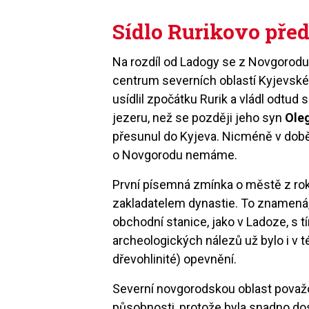
Sídlo Rurikovo pře
Na rozdíl od Ladogy se z Novgorodu 
centrum severních oblastí Kyjevské
usídlil zpočátku Rurik a vládl odtud
jezeru, než se později jeho syn
Ole
přesunul do Kyjeva. Nicméně v dob
o Novgorodu nemáme.
První písemná zmínka o městě z rok
zakladatelem dynastie. To znamená, ž
obchodní stanice, jako v Ladoze, s 
archeologických nálezů už bylo i v 
dřevohlinité) opevnění.
Severní novgorodskou oblast považo
působnosti, protože byla snadno do