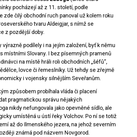
nky pocházejí až z 11. století, podle
e zde čilý obchodní ruch panoval už kolem roku
roseverského tvaru Aldeigjar, s nímž se
e z pozdější doby.
ýrazně podílely i na jejím založení, byť k němu
 s místními Slovany. I bez písemných pramenů
návci na místě hráli roli obchodních „šéfů“,
mědělce, lovce či řemeslníky. Už tehdy se zřejmě
konomicky i vojensky silnějším Seveřanům.
ým způsobem probíhala vláda či placení
dat pragmatickou správu nějakých
ga nikdy nefungovala jako opevněné sídlo, ale
icky umístěná u ústí řeky Volchov. Po ní se totiž
ozemí až do Ilmenského jezera, na jehož severním
, později známá pod názvem Novgorod.