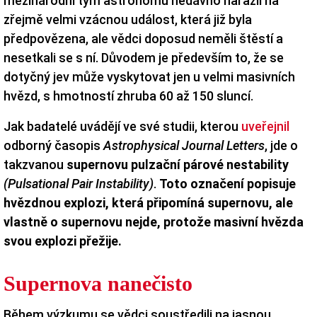
mezinárodní tým astronomů nedávno narazil na
zřejmě velmi vzácnou událost, která již byla
předpovězena, ale vědci doposud neměli štěstí a
nesetkali se s ní. Důvodem je především to, že se
dotyčný jev může vyskytovat jen u velmi masivních
hvězd, s hmotností zhruba 60 až 150 sluncí.
Jak badatelé uvádějí ve své studii, kterou
uveřejnil
odborný časopis
Astrophysical Journal Letters
, jde o
takzvanou
supernovu pulzační párové nestability
(Pulsational Pair Instability)
.
Toto označení popisuje
hvězdnou explozi, která připomíná supernovu, ale
vlastně o supernovu nejde, protože masivní hvězda
svou explozi přežije.
Supernova nanečisto
Během výzkumu se vědci soustředili na jasnou