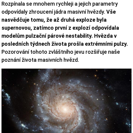
Rozpínala se mnohem rychleji a jejich parametry
odpovídaly zhroucení jádra masivní hvězdy.
Vše
nasvědčuje tomu, že až druhá exploze byla
supernovou, zatímco první z explozí odpovídala
modelům pulzační párové nestability. Hvězda v
posledních týdnech života prošla extrémními pulzy.
Pozorování tohoto zvláštního jevu rozšiřuje naše
poznání života masivních hvězd.
Image