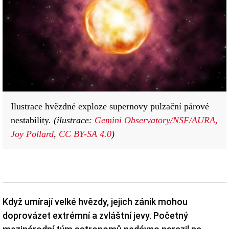
Ilustrace hvězdné exploze supernovy pulzační párové
nestability.
(ilustrace:
Gemini Observatory/NSF/AURA,
Joy Pollard
,
CC BY-SA 4.0
)
Když umírají velké hvězdy, jejich zánik mohou
doprovázet extrémní a zvláštní jevy. Početný