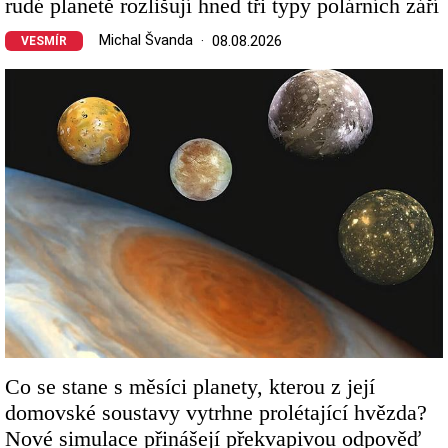
rudé planetě rozlišují hned tři typy polárních září
Michal Švanda
08.08.2026
VESMÍR
Image
Co se stane s měsíci planety, kterou z její
domovské soustavy vytrhne prolétající hvězda?
Nové simulace přinášejí překvapivou odpověď