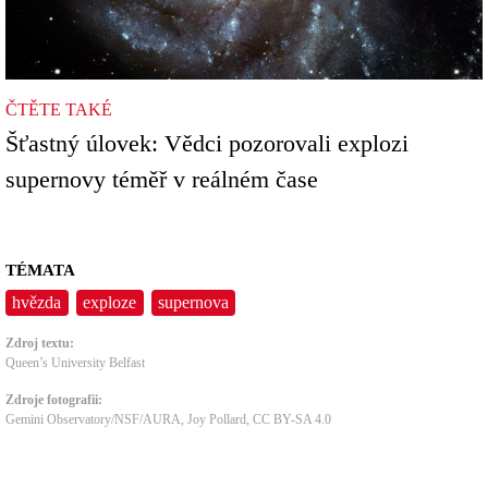
ČTĚTE TAKÉ
Šťastný úlovek: Vědci pozorovali explozi
supernovy téměř v reálném čase
TÉMATA
hvězda
exploze
supernova
Zdroj textu:
Queen’s University Belfast
Zdroje fotografii:
Gemini Observatory/NSF/AURA, Joy Pollard
,
CC BY-SA 4.0