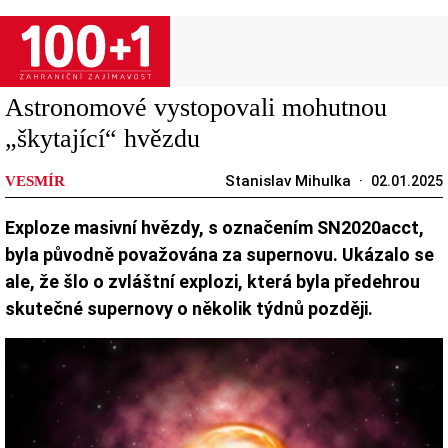
Přejít
k
hlavnímu
obsahu
Astronomové vystopovali mohutnou
„škytající“ hvězdu
Stanislav Mihulka
VESMÍR
02.01.2025
Exploze masivní hvězdy, s označením SN2020acct,
byla původně považována za supernovu. Ukázalo se
ale, že šlo o zvláštní explozi, která byla předehrou
skutečné supernovy o několik týdnů později.