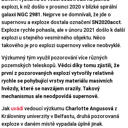
explozi, k níž došlo v prosinci 2020 v blízké spirální
galaxii
NGC 2981
. Nejprve se domnívali, že jde o
supernovu a exploze dostala označení
SN2020acct
.
Exploze rychle pohasla, ale v únoru 2021 došlo k další
explozi u stejného vesmírného objektu. Něco
takového je pro explozi supernovy velice neobvyklé.
Výzkumný tým využil pozorování více různých
pozemských teleskopů.
Vědci díky tomu zjistili, že
první z pozorovaných explozí vytvořily relativně
rychle se pohybující vrstvy materiálu masivních
hvězdy, které se navzájem srazily. Takový
mechanismus ale neodpovídá supernově.
Jak
uvádí
vedoucí výzkumu
Charlotte Angusová
z
Královniny univerzity v Belfastu, druhá pozorovaná
exploze v daném místě vypadala úplně jinak.