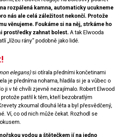
na rozpálená kamna, automaticky ucukneme
pro nás ale celá záležitost nekončí. Protože
e mu věnujeme. Foukáme si na něj, strkáme ho
i prostředky zahnat bolest.
A tak Elwooda
tlí „lížou rány“ podobně jako lidé.
!
mon elegans)
si otírala předními končetinami
la je předníma nohama, hladila si je a vůbec o
 ji v té chvíli zjevně nezajímalo. Robert Elwood
 protože patřil k těm, kteří bezobratlým
 Krevety zkoumal dlouhá léta a byl přesvědčený,
é. Ví, co od nich může čekat. Rozhodl se
 pokusem.
 mořskou vodou a štětečkem jí na jedno