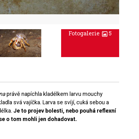
Fotogalerie
5
ina
právě napíchla kladélkem larvu mouchy
kladla svá vajíčka. Larva se svíjí, cuká sebou a
délka.
Je to projev bolesti, nebo pouhá reflexní
se o tom mohli jen dohadovat.