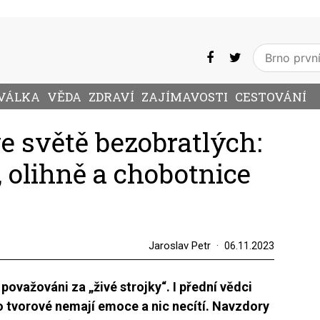
VÁLKA
VĚDA
ZDRAVÍ
ZAJÍMAVOSTI
CESTOVÁNÍ
ve světě bezobratlých:
, olihně a chobotnice
Jaroslav Petr
06.11.2023
považováni za „živé strojky“. I přední vědci
to tvorové nemají emoce a nic necítí. Navzdory