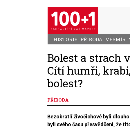
Přejít
k
hlavnímu
obsahu
HISTORIE
PŘÍRODA
VESMÍR
Bolest a strach 
Cítí humři, krabi
bolest?
PŘÍRODA
Bezobratlí živočichové byli dlouho 
byli svého času přesvědčeni, že ti