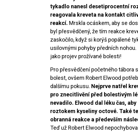
tykadlo nanesl desetiprocentní roz
reagovala kreveta na kontakt citl
reakcí.
Mrskla ocáskem, aby se dost
byl přesvědčený, že tím reakce kreve
zaskočilo, když si korýš popálené ty
usilovnými pohyby předních nohou. T
jako projev prožívané bolesti!
Pro přesvědčení početného tábora ske
bolest, ovšem Robert Elwood potřebo
dalšímu pokusu.
Nejprve natřel kr
pro znecitlivění před bolestivým 
nevadilo. Elwood dal léku čas, aby
roztokem kyseliny octové. Také te
obranná reakce a především násled
Teď už Robert Elwood nepochyboval o