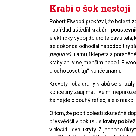
Krabi o šok nestojí
Robert Elwood prokázal, že bolest z
například uštědřil krabům
poustevn
elektrický výboj do určité části těla
se dokonce odhodlal napodobit rybá
pagurus)
ulamují klepeta a poraněné
kraby ani v nejmenším nebolí. Elwood
dlouho „ošetřují“ končetinami.
Krevety i oba druhy krabů se snažily
končetiny zaujímat i velmi nepřiroz
že nejde o pouhý reflex, ale o reakci
O tom, že pocit bolesti skutečně do
přesvědčil v pokusu s
kraby pobřež
v akváriu dva úkryty. Z jednoho úkr