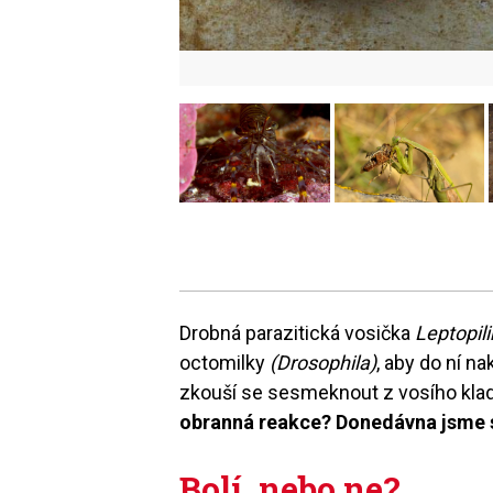
Drobná parazitická vosička
Leptopil
octomilky
(Drosophila)
, aby do ní na
zkouší se sesmeknout z vosího kla
obranná reakce? Donedávna jsme 
Bolí, nebo ne?