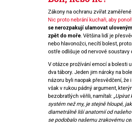
Zákony na ochranu zvířat zaměřené pr
Nic proto nebrání kuchaři, aby pono
se nerozpakují ulamovat uloveným
zpět do moře
. Většina lidí je přesvě
nebo hlavonožci, necítí bolest, pro
ostře odlišuje od nervové soustavy
V otázce prožívání emocí a bolesti u 
dva tábory. Jeden jim nároky na bol
názoru byli naopak přesvědčení, že i t
však v rukou pádný argument, kterým 
bezobratlých věřili, namítali:
„Upírat 
systém než my, je stejně hloupé, jak
diametrálně liší anatomií od našeho
se podobalo našemu zrakovému cen