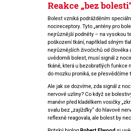
Reakce „bez bolesti“
Bolest vzniká podrážděním speciální
nocireceptory. Tyto „antény pro bo
nejrůznější podněty – na vysokou te
poškození tkání, například silným t
nejrůznějších živočichů od člověka
uvědomili bolest, musí signál z no
tkáně, která u bezobratlých funkce 
do mozku proniká, se přesvědčíme tř
Ale jak se dozvíme, zda signál z noc
nervové uzliny? Co když se bolesti
manévr před kladélkem vosičky „zkr
svalu bez „zajížďky“ do hlavové ner
reflexně reagovala, ale bolest by necí
Britský biolog
Robert Elwood
si uvě