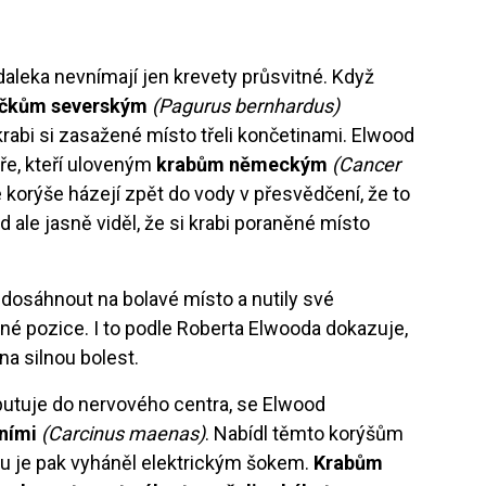
daleka nevnímají jen krevety průsvitné. Když
íčkům severským
(Pagurus bernhardus)
, krabi si zasažené místo třeli končetinami. Elwood
ře, kteří uloveným
krabům německým
(Cancer
 korýše házejí zpět do vody v přesvědčení, že to
 ale jasně viděl, že si krabi poraněné místo
 dosáhnout na bolavé místo a nutily své
ené pozice. I to podle Roberta Elwooda dokazuje,
 na silnou bolest.
putuje do nervového centra, se Elwood
ními
(Carcinus maenas)
. Nabídl těmto korýšům
ytu je pak vyháněl elektrickým šokem.
Krabům