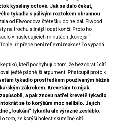
tok kyseliny octové. Jak se dalo čekat,
ivého tykadla s pálivým roztokem obrannou
ala od Elwoodova štětečku co nejdál. Elwood
ty na trochu silnější ocet končí. Proto ho
kadlo v následujících minutách „konejšil“
ohle už přece není reflexní reakce! To vypadá
ptiků, kteří pochybují o tom, že bezobratlí cítí
val ještě pádnější argument. Přistoupil proto k
evetám tykadlo prostředkem používaným běžně
lékařským zákrokem. Krevetám to nijak
 zapůsobil, a pak znovu natřel krevetě tykadlo
ntokrát se to korýšům moc nelíbilo. Jejich
né „foukání“ tykadla ale výrazně zesláblo
.
 tom, že korýši bolest skutečně cítí.