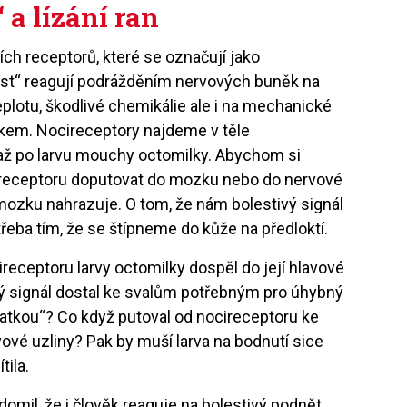
 a lízání ran
ch receptorů, které se označují jako
lest“ reagují podrážděním nervových buněk na
plotu, škodlivé chemikálie ale i na mechanické
lakem. Nocireceptory najdeme v těle
 až po larvu mouchy octomilky. Abychom si
cireceptoru doputovat do mozku nebo do nervové
mozku nahrazuje. O tom, že nám bolestivý signál
eba tím, že se štípneme do kůže na předloktí.
ireceptoru larvy octomilky dospěl do její hlavové
vý signál dostal ke svalům potřebným pro úhybný
atkou“? Co když putoval od nocireceptoru ke
vové uzliny? Pak by muší larva na bodnutí sice
tila.
domil, že i člověk reaguje na bolestivý podnět