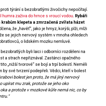
oti týrání s bezobratlými živočichy nepočítají.
řil humra zaživa do hrnce s vroucí vodou
.
Rybáři
 krabům klepeta a zmrzačená zvířata házet
dčena, že „havěť“, jako je hmyz, korýši, plži, mlži
tože se jejich nervový systém v mnoha ohledech
 obratlovců, o lidském mozku nemluvě.
bezobratlých byli laici i odborníci rozděleni na
est a strach nepřiznával. Zastánci opačného
ito „nižší tvorové“ se bojí a trpí bolestí. Neměli
by své tvrzení podepřeli. Vědci, kteří v bolest
krabovi bolest jen proto, že má jiný nervový
o upírat mu zrak, protože se jeho oko
 oka a protože v mozkové kůře nemá nic, co by
tru.“