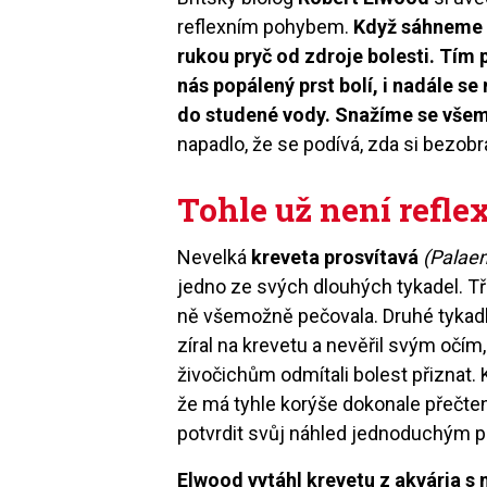
reflexním pohybem.
Když sáhneme 
rukou pryč od zdroje bolesti. Tím 
nás popálený prst bolí, i nadále s
do studené vody. Snažíme se všem
napadlo, že se podívá, zda si bezobra
Tohle už není reflex
Nevelká
kreveta prosvítavá
(Palae
jedno ze svých dlouhých tykadel. Tře
ně všemožně pečovala. Druhé tykadlo
zíral na krevetu a nevěřil svým očím,
živočichům odmítali bolest přiznat.
že má tyhle korýše dokonale přečten
potvrdit svůj náhled jednoduchým
Elwood vytáhl krevetu z akvária s