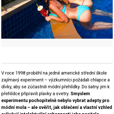
V roce 1998 proběhl na jedné americké střední škole
zajímavý experiment – výzkumníci požádali chlapce a
dívky, aby se zúčastnili módní přehlídky. Do šatny jim k
přehlídce připravili plavky a svetry.
Smyslem
experimentu pochopitelně nebylo vybrat adepty pro
módní mola – ale ověřit, jak oblečení a vlastní vzhled