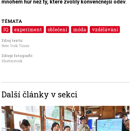
mnohem hůř než ty, které zvolily konvenčnější oděv
.
TÉMATA
IQ
experiment
oblečení
móda
vzdělávání
Zdroj textu:
New York Times
Zdroje fotografii:
Shutterstock
Další články v sekci
Image