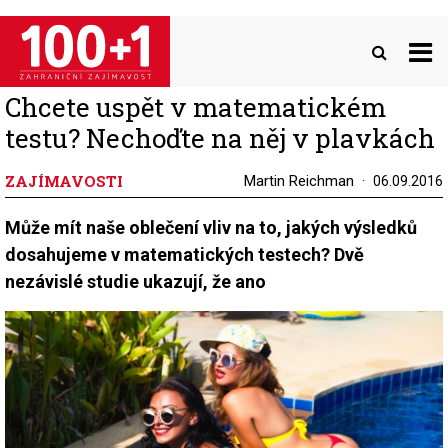
Přejít
k
hlavnímu
obsahu
Chcete uspět v matematickém
testu? Nechoďte na něj v plavkách
ZAJÍMAVOSTI
Martin Reichman
06.09.2016
Může mít naše oblečení vliv na to, jakých výsledků
dosahujeme v matematických testech? Dvě
nezávislé studie ukazují, že ano