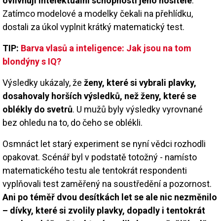
ovlivňují intelektuální schopnosti jeho nositele
.
Zatímco modelové a modelky čekali na přehlídku,
dostali za úkol vyplnit krátký matematický test.
TIP:
Barva vlasů a inteligence: Jak jsou na tom
blondýny s IQ?
Výsledky ukázaly, že
ženy, které si vybrali plavky,
dosahovaly horších výsledků, než ženy, které se
oblékly do svetrů
. U mužů byly výsledky vyrovnané
bez ohledu na to, do čeho se oblékli.
Osmnáct let starý experiment se nyní vědci rozhodli
opakovat. Scénář byl v podstatě totožný - namísto
matematického testu ale tentokrát respondenti
vyplňovali test zaměřený na soustředění a pozornost.
Ani po téměř dvou desítkách let se ale nic nezměnilo
– dívky, které si zvolily plavky, dopadly i tentokrát