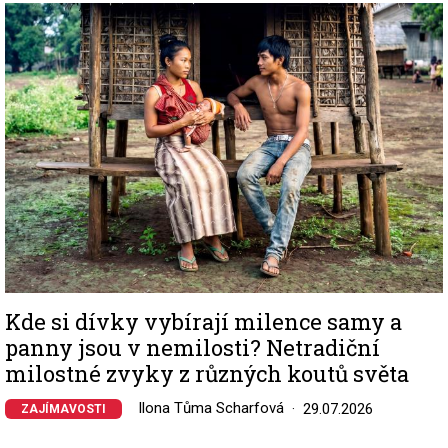
Image
Kde si dívky vybírají milence samy a
panny jsou v nemilosti? Netradiční
milostné zvyky z různých koutů světa
Ilona Tůma Scharfová
29.07.2026
ZAJÍMAVOSTI