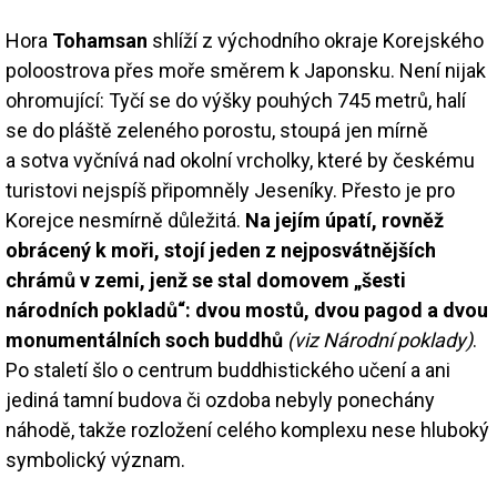
Hora
Tohamsan
shlíží z východního okraje Korejského
poloostrova přes moře směrem k Japonsku. Není nijak
ohromující: Tyčí se do výšky pouhých 745 metrů, halí
se do pláště zeleného porostu, stoupá jen mírně
a sotva vyčnívá nad okolní vrcholky, které by českému
turistovi nejspíš připomněly Jeseníky. Přesto je pro
Korejce nesmírně důležitá.
Na jejím úpatí, rovněž
obrácený k moři, stojí jeden z nejposvátnějších
chrámů v zemi, jenž se stal domovem „šesti
národních pokladů“: dvou mostů, dvou pagod a dvou
monumentálních soch buddhů
(viz Národní poklady)
.
Po staletí šlo o centrum buddhistického učení a ani
jediná tamní budova či ozdoba nebyly ponechány
náhodě, takže rozložení celého komplexu nese hluboký
symbolický význam.