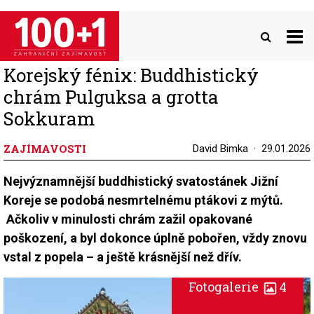
Přejít
k
hlavnímu
obsahu
Korejský fénix: Buddhistický
chrám Pulguksa a grotta
Sokkuram
ZAJÍMAVOSTI
David Bimka
29.01.2026
Nejvýznamnější buddhistický svatostánek Jižní
Koreje se podobá nesmrtelnému ptákovi z mýtů.
Ačkoliv v minulosti chrám zažil opakované
poškození, a byl dokonce úplně pobořen, vždy znovu
vstal z popela – a ještě krásnější než dřív.
Fotogalerie
4