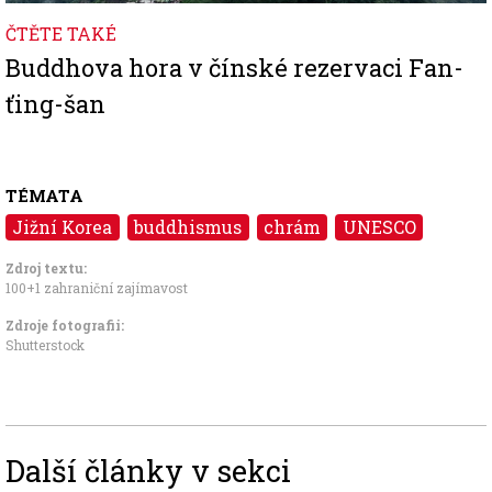
ČTĚTE TAKÉ
Buddhova hora v čínské rezervaci Fan-
ťing-šan
TÉMATA
Jižní Korea
buddhismus
chrám
UNESCO
Zdroj textu:
100+1 zahraniční zajímavost
Zdroje fotografii:
Shutterstock
Další články v sekci