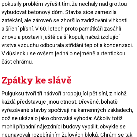
pokusily problém vyřešit tím, že nechaly nad grottou
vybudovat betonový dóm. Stavba sice zamezila
zatékání, ale zároveň se zhoršilo zadržování vlhkosti
a šíření plísní. V 60. letech proto památkáři zasáhli
znovu a postavili ještě další kopuli, načež izolující
vrstva vzduchu odbourala střídání teplot a kondenzaci.
V důsledku se ovšem jedná o nejméně autentickou
část chrámu.
Zpátky ke slávě
Pulguksu tvoří tři nádvoří propojující pět síní, z nichž
každá představuje jinou ctnost. Dřevěné, bohatě
vyřezávané stavby spočívají na kamenných základech,
což se ukázalo jako obrovská výhoda: Ačkoliv totiž
mohli případní nájezdníci budovy vypálit, obvykle se
neunavovali rozebíráním žulových bloků. Chrám se tak