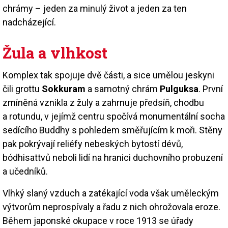
chrámy – jeden za minulý život a jeden za ten
nadcházející.
Žula a vlhkost
Komplex tak spojuje dvě části, a sice umělou jeskyni
čili grottu
Sokkuram
a samotný chrám
Pulguksa
. První
zmíněná vznikla z žuly a zahrnuje předsíň, chodbu
a rotundu, v jejímž centru spočívá monumentální socha
sedícího Buddhy s pohledem směřujícím k moři. Stěny
pak pokrývají reliéfy nebeských bytostí dévů,
bódhisattvů neboli lidí na hranici duchovního probuzení
a učedníků.
Vlhký slaný vzduch a zatékající voda však uměleckým
výtvorům neprospívaly a řadu z nich ohrožovala eroze.
Během japonské okupace v roce 1913 se úřady