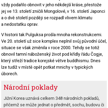
vždy podařilo obnovit v jeho někdejší kráse, přestože
jej ve 13. století zničili Mongolové, v 16. století Japonci
a o dvě století později se rozpadl vlivem klimatu
a nedostatku oprav.
V historii tak Pulguksa prošla mnoha rekonstrukcemi.
Ve 20. století už sice komplex neplnil svůj původní účel,
situace se však změnila v roce 2000. Tehdy se totiž
obnovil tamní náboženský život pod křídly řádu Čogje,
který střeží tradice korejské větve buddhismu. Dnes
lze tudíž v místě opět potkat mnichy v typických
úborech.
Národní poklady
Jižní Korea uznává celkem 348 národních pokladů,
přičemž se může jednat o předmět, sochu, budovu či