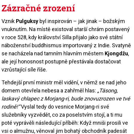
Zázračné zrození
Vznik
Pulguksy
byl inspirován – jak jinak – božským
vnuknutím. Na místě existoval starší chrám postavený
v roce 528, kdy království Silla přijalo jako své státní
náboženství buddhismus importovaný z Indie. Svatyně
se nacházela nad tamním hlavním městem
Kjongdžu
,
ale její honosnost postupně přestávala dostačovat
vzrůstající síle říše.
Tehdejší první ministr měl vidění, v němž se nad jeho
domem otevřela nebesa a zahřměl hlas:
„Täsong,
laskavý chlapec z Morjang-ri, bude znovuzrozen ve tvé
rodině!“
Vyslal tedy do vesnice Morjang-ri své
služebníky vyzvědět, co za poselstvím stojí, a ti mu
poté vyprávěli následující příběh: Když mniši prosili ve
vsi o almužnu, věnoval jim bohatý obchodník padesát