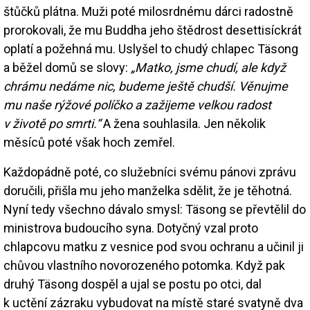
štůčků plátna. Muži poté milosrdnému dárci radostně
prorokovali, že mu Buddha jeho štědrost desettisíckrát
oplatí a požehná mu. Uslyšel to chudý chlapec Täsong
a běžel domů se slovy:
„Matko, jsme chudí, ale když
chrámu nedáme nic, budeme ještě chudší. Věnujme
mu naše rýžové políčko a zažijeme velkou radost
v životě po smrti.“
A žena souhlasila. Jen několik
měsíců poté však hoch zemřel.
Každopádně poté, co služebníci svému pánovi zprávu
doručili, přišla mu jeho manželka sdělit, že je těhotná.
Nyní tedy všechno dávalo smysl: Täsong se převtělil do
ministrova budoucího syna. Dotyčný vzal proto
chlapcovu matku z vesnice pod svou ochranu a učinil ji
chůvou vlastního novorozeného potomka. Když pak
druhý Täsong dospěl a ujal se postu po otci, dal
k uctění zázraku vybudovat na místě staré svatyně dva